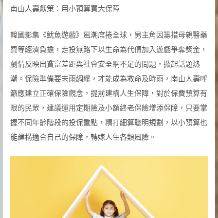
南山人壽獻策：用小預算買大保障
韓國影集《魷魚遊戲》風潮席捲全球，男主角因籌措母親醫藥
費等經濟負擔，走投無路下以生命為代價加入遊戲爭奪獎金，
劇情反映出貧富差距與社會安全網不足的問題，掀起話題熱
潮。保險準備要未雨綢繆，才能成為救命及時雨，南山人壽呼
籲應建立正確保險觀念，提前建構人生保障，對於保費預算有
限的民眾，建議運用定期險及小額終老保險增添保障，只要掌
握不同年齡階段的投保重點，精打細算聰明規劃，以小預算也
能建構適合自己的保障，轉嫁人生各類風險。