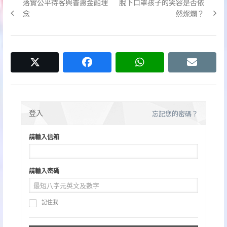
Previous
Next
落實公平待客與普惠金融理
脫下口罩孩子的笑容是否依
章
post:
post:
念
然燦爛？
導
覽
twitter
facebook
whatsapp
email
登入
忘記您的密碼？
請輸入信箱
請輸入密碼
記住我