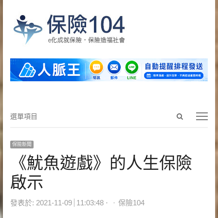
Open
選
選單項目
search
單
panel
項
保險新聞
目
《魷魚遊戲》的人生保險
啟示
Author
發表於:
2021-11-09
11:03:48
保險104