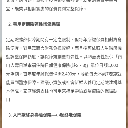
父母，則可趁早為孩子投保終身醫療險，幼童的保費平準合
宜，能夠以相對實惠的保費買到完整保障。
善用定期險彈性增添保障
定期險雖然保障期間有一定之限制，但每年所繳保費相對終身
險便宜，對民眾而言財務負擔較輕，而且還可依照人生階段機
動調整保障額度，讓保障規劃更有彈性。以45歲男性投保「南
山人壽日溢幸福住院日額健康保險(註2、3)」單位日額1,000
元為例，首年度年繳保費僅需2,490元，等於每天不到7塊錢就
能買到醫療保障。建議小資族或社會新鮮人善用定期險建構基
本保障，家庭經濟支柱也可用來補足壽險或醫療險的保障缺
口。
入門款終身壽險保障—小額終老保險