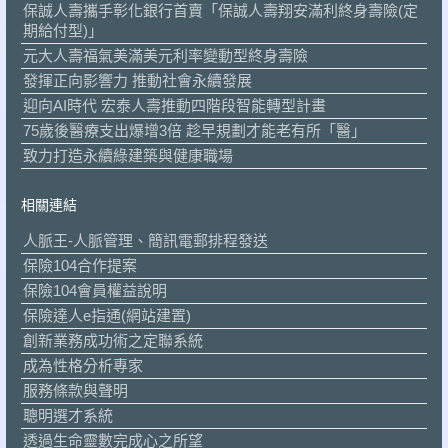
保誠人壽攜手彰化銀行首賣「保誠人壽翔安滿利終身壽險(定
期給付型)」
元大人壽福氣美滿美元利率變動型終身壽險
發揮正向影響力 推動社會永續發展
迎向AI時代 宏泰人壽推動四階段智能轉型計畫
75歲後醫療支出爆增3倍 趁早規劃才能老有所「醫」
致力打造永續綠建築與健康職場
相關連結
人脈王-人脈管理、簡訊電郵排程發送
保險104合作提案
保險104會員權益說明
保險達人e指通(網站建置)
創新業務成功術之定聯系統
成為性格分析專家
服務條款與聲明
聰明選才系統
透過生命靈數完成心之所望