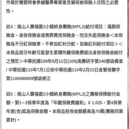
作業於需要時會參據醫學專業意見審核被保險人住院之必要
性。
註4：南山人壽福愛2小額終身壽險(MPL2)給付項目：滿期保
險金、身故保險金或喪葬費用保險金、完全失能保險金＜本保
險為不分紅保險單，不參加紅利分配，並無紅利給付項目＞＜
本商品部分年齡可能發生累積所繳保險費超出身故保險金給付
之情形＞中華民國109年9月12日(109)南壽研字第246號函備查
/ 中華民國110年7月1日依中華民國110年2月23日金管保壽字
第1100490609號函修正
註5：南山人壽福愛2小額終身壽險(MPL2)之壽險保障給付金
額，第1
∼
3
保單年度為「年繳保險費總和」X 1.025，第4保單
年度(含)起為保險金額。本商品投保金額最高為70萬(壽險同業
累計)。