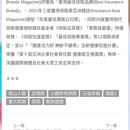
Brands Magazine)評選為「臺灣最佳保險品牌(Best Insurance
Brand)」， 2021年三度獲得保險業亞洲雜誌(Insurance Asia
Magazine)頒發「年度最佳壽險公司獎」，同時26度獲得現代
保險健康理財雜誌基金會《保險品質獎》「業務員最優」特優
榮譽、《保險信望愛獎》「最佳保險專業獎」等12項獎項肯
定，並以「『健康活力好 樂齡不顯老』全齡健康促進計畫」
榮獲「第十屆亞洲企業社會責任獎-健康衛生推廣獎」殊榮，
深獲國際媒體及社會大眾之肯定與支持。
＃＃＃
南山人壽
定期險
小額終老保險
日溢幸福
福愛2
重大疾病
長照
魷魚遊戲
上一個
下一個
文