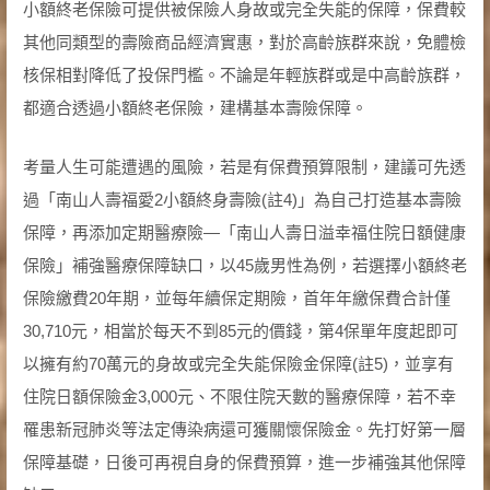
小額終老保險可提供被保險人身故或完全失能的保障，保費較
其他同類型的壽險商品經濟實惠，對於高齡族群來說，免體檢
核保相對降低了投保門檻。不論是年輕族群或是中高齡族群，
都適合透過小額終老保險，建構基本壽險保障。
考量人生可能遭遇的風險，若是有保費預算限制，建議可先透
過「南山人壽福愛2小額終身壽險(註4)」為自己打造基本壽險
保障，再添加定期醫療險—「南山人壽日溢幸福住院日額健康
保險」補強醫療保障缺口，以45歲男性為例，若選擇小額終老
保險繳費20年期，並每年續保定期險，首年年繳保費合計僅
30,710元，相當於每天不到85元的價錢，第4保單年度起即可
以擁有約70萬元的身故或完全失能保險金保障(註5)，並享有
住院日額保險金3,000元、不限住院天數的醫療保障，若不幸
罹患新冠肺炎等法定傳染病還可獲關懷保險金。先打好第一層
保障基礎，日後可再視自身的保費預算，進一步補強其他保障