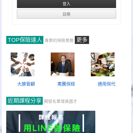
TOP保險達人
更多
專業的保險業務
大勝管顧
寓騰保經
通用保代
近期課程分享
開發名單增員選才