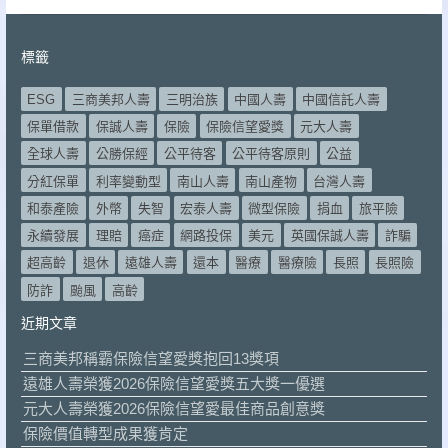
標籤
ESG
三商美邦人壽
三明治族
中國人壽
中國信託人壽
保單借款
保誠人壽
保險
保險信望愛獎
元大人壽
全球人壽
公勝保經
公平待客
公平待客原則
公益
分紅保單
利率變動型
南山人壽
南山產物
台灣人壽
和泰產險
外幣
失智
宏泰人壽
微型保險
捐血
旅平險
永續發展
理賠
癌症
網路投保
美元
英國保誠人壽
詐騙
超高齡
退休
遠雄人壽
還本
醫療
醫療險
長照
長照險
防詐
颱風
高齡
近期文章
三商美邦稱霸保險信望愛獎抱回13獎項
遠雄人壽榮獲2026保險信望愛獎五大獎一優選
元大人壽榮獲2026保險信望愛最佳商品創意獎
保險價值轉型成果獲肯定