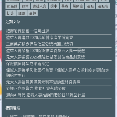
超高齡
退休
遠雄人壽
還本
醫療
醫療險
長照
長照險
防詐
颱風
高齡
近期文章
把握暑假最後一個月出遊
遠雄人壽進駐2026高齡健康產業博覽會
三商美邦稱霸保險信望愛獎抱回13獎項
遠雄人壽榮獲2026保險信望愛獎五大獎一優選
元大人壽榮獲2026保險信望愛最佳商品創意獎
保險價值轉型成果獲肯定
保誠人壽攜手彰化銀行首賣「保誠人壽翔安滿利終身壽險(定
期給付型)」
元大人壽福氣美滿美元利率變動型終身壽險
發揮正向影響力 推動社會永續發展
迎向AI時代 宏泰人壽推動四階段智能轉型計畫
相關連結