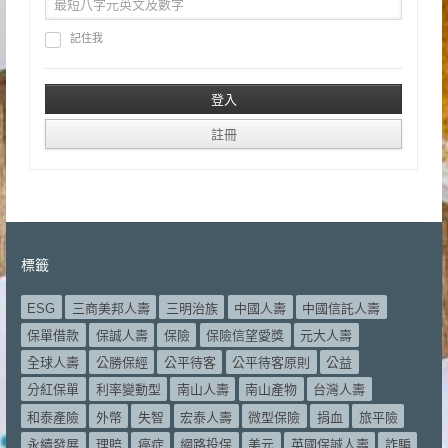
記住我
標籤
ESG
三商美邦人壽
三明治族
中國人壽
中國信託人壽
保單借款
保誠人壽
保險
保險信望愛獎
元大人壽
全球人壽
公勝保經
公平待客
公平待客原則
公益
分紅保單
利率變動型
南山人壽
南山產物
台灣人壽
和泰產險
外幣
失智
宏泰人壽
微型保險
捐血
旅平險
永續發展
理賠
癌症
網路投保
美元
英國保誠人壽
詐騙