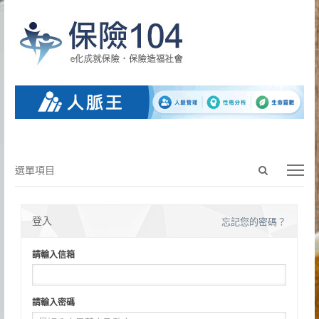
Open
選
選單項目
search
單
panel
項
目
登入
忘記您的密碼？
請輸入信箱
請輸入密碼