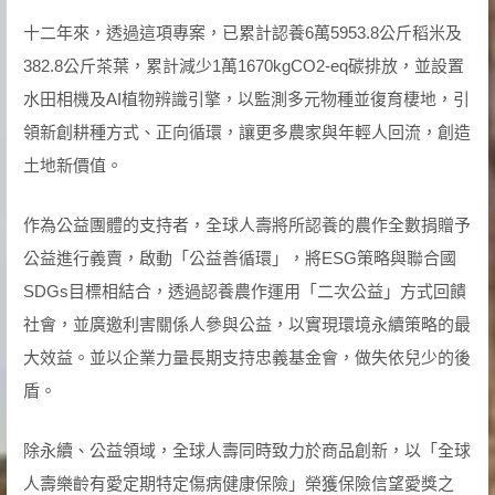
十二年來，透過這項專案，已累計認養6萬5953.8公斤稻米及
382.8公斤茶葉，累計減少1萬1670kgCO2-eq碳排放，並設置
水田相機及AI植物辨識引擎，以監測多元物種並復育棲地，引
領新創耕種方式、正向循環，讓更多農家與年輕人回流，創造
土地新價值。
作為公益團體的支持者，全球人壽將所認養的農作全數捐贈予
公益進行義賣，啟動「公益善循環」，將ESG策略與聯合國
SDGs目標相結合，透過認養農作運用「二次公益」方式回饋
社會，並廣邀利害關係人參與公益，以實現環境永續策略的最
大效益。並以企業力量長期支持忠義基金會，做失依兒少的後
盾。
除永續、公益領域，全球人壽同時致力於商品創新，以「全球
人壽樂齡有愛定期特定傷病健康保險」榮獲保險信望愛獎之