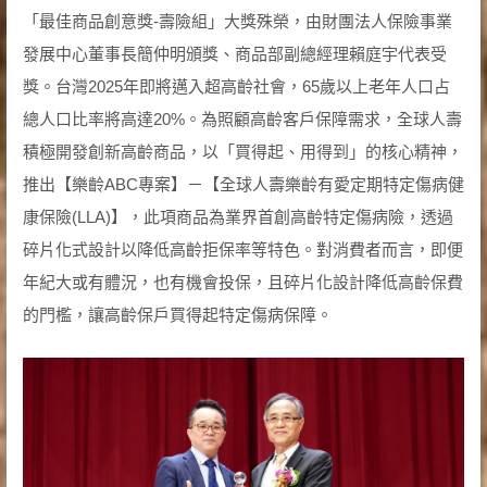
「最佳商品創意獎-壽險組」大獎殊榮，由財團法人保險事業
發展中心董事長簡仲明頒獎、商品部副總經理賴庭宇代表受
獎。台灣2025年即將邁入超高齡社會，65歲以上老年人口占
總人口比率將高達20%。為照顧高齡客戶保障需求，全球人壽
積極開發創新高齡商品，以「買得起、用得到」的核心精神，
推出【樂齡ABC專案】－【全球人壽樂齡有愛定期特定傷病健
康保險(LLA)】，此項商品為業界首創高齡特定傷病險，透過
碎片化式設計以降低高齡拒保率等特色。對消費者而言，即便
年紀大或有體況，也有機會投保，且碎片化設計降低高齡保費
的門檻，讓高齡保戶買得起特定傷病保障。