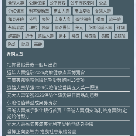
全球人壽
公勝保經
公平待客
公平待客原則
公益
分紅保單
利率變動型
南山人壽
南山產物
台灣人壽
和泰產險
外幣
失智
宏泰人壽
微型保險
捐血
旅平險
永續發展
理賠
癌症
網路投保
美元
英國保誠人壽
詐騙
超高齡
退休
遠雄人壽
還本
醫療
醫療險
長照
長照險
防詐
颱風
高齡
近期文章
把握暑假最後一個月出遊
遠雄人壽進駐2026高齡健康產業博覽會
三商美邦稱霸保險信望愛獎抱回13獎項
遠雄人壽榮獲2026保險信望愛獎五大獎一優選
元大人壽榮獲2026保險信望愛最佳商品創意獎
保險價值轉型成果獲肯定
保誠人壽攜手彰化銀行首賣「保誠人壽翔安滿利終身壽險(定
期給付型)」
元大人壽福氣美滿美元利率變動型終身壽險
發揮正向影響力 推動社會永續發展