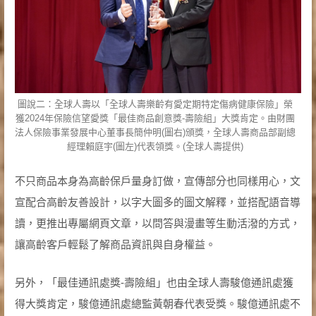
圖說二：全球人壽以「全球人壽樂齡有愛定期特定傷病健康保險」榮
獲2024年保險信望愛獎「最佳商品創意獎-壽險組」大獎肯定。由財團
法人保險事業發展中心董事長簡仲明(圖右)頒獎，全球人壽商品部副總
經理賴庭宇(圖左)代表領獎。(全球人壽提供)
不只商品本身為高齡保戶量身訂做，宣傳部分也同樣用心，文
宣配合高齡友善設計，以字大圖多的圖文解釋，並搭配語音導
讀，更推出專屬網頁文章，以問答與漫畫等生動活潑的方式，
讓高齡客戶輕鬆了解商品資訊與自身權益。
另外，「最佳通訊處獎-壽險組」也由全球人壽駿億通訊處獲
得大獎肯定，駿億通訊處總監黃朝春代表受獎。駿億通訊處不