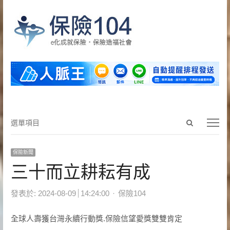
Open
選
選單項目
search
單
panel
項
保險新聞
目
三十而立耕耘有成
Author
發表於:
2024-08-09
14:24:00
保險104
全球人壽獲台灣永續行動獎.保險信望愛獎雙雙肯定