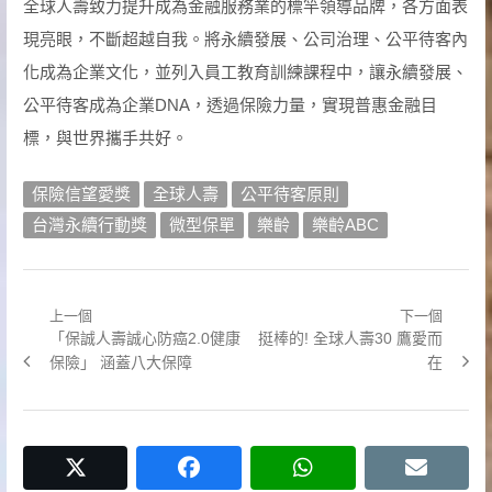
全球人壽致力提升成為金融服務業的標竿領導品牌，各方面表
現亮眼，不斷超越自我。將永續發展、公司治理、公平待客內
化成為企業文化，並列入員工教育訓練課程中，讓永續發展、
公平待客成為企業DNA，透過保險力量，實現普惠金融目
標，與世界攜手共好。
保險信望愛獎
全球人壽
公平待客原則
台灣永續行動獎
微型保單
樂齡
樂齡ABC
上一個
下一個
文
Previous
Next
「保誠人壽誠心防癌2.0健康
挺棒的! 全球人壽30 鷹愛而
章
post:
post:
保險」 涵蓋八大保障
在
導
覽
twitter
facebook
whatsapp
email