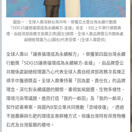
圖說一：全球人壽深耕台灣30年，榮獲亞太暨台灣永續行動獎
「SDG15讓善循環成為永續解方-金級」肯定 。8日上午舉行頒獎典
禮，由經濟部政務次長陳正祺(圖左)頒獎，全球人壽品牌暨公共關係處
副總經理蕭乃心(圖右)代表受獎。(全球人壽提供)
全球人壽以「讓善循環成為永續解方」，榮獲第四屆台灣永續
行動獎「SDG15讓善循環成為永續解方-金級」，由品牌暨公
共關係處副總經理蕭乃心代表全球人壽自經濟部政務次長陳正
祺手中獲頒獎盃。全球人壽秉持著「因為愛，責任在」的品牌
理念，深化對永續議題的關懷，重視氣候變遷、生物多樣性、
環境污染等議題，進而打造「我的一畝田」及「我的一畝茶」
契作認養專案，與國內B型企業共同推動「流域收復」，透過
不施農藥與化肥的環境友善耕種方式，保護台灣特有保育物種
石虎及台灣藍鵲的棲地。