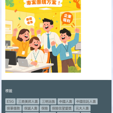
標籤
ESG
三商美邦人壽
三明治族
中國人壽
中國信託人壽
保單借款
保誠人壽
保險
保險信望愛獎
元大人壽