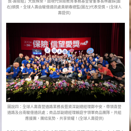
獎-壽險組」大獎殊榮，由現代保險教育事務基金會董事長林麗銖(圖
右)頒獎，全球人壽由駿億通訊處黃朝春總監(圖左)代表受獎。(全球人
壽提供)
圖說四：全球人壽直營通路業務長暨資深副總經理鄭中安，帶領直營
通路及台南駿億通訊處；商品部副總經理賴庭宇領軍商品團隊，共組
應援團，團結氣勢、共享榮耀！(全球人壽提供)