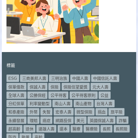
標籤
ESG
三商美邦人壽
三明治族
中國人壽
中國信託人壽
保單借款
保誠人壽
保險
保險信望愛獎
元大人壽
全球人壽
公勝保經
公平待客
公平待客原則
公益
分紅保單
利率變動型
南山人壽
南山產物
台灣人壽
和泰產險
外幣
失智
宏泰人壽
微型保險
捐血
旅平險
永續發展
理賠
癌症
網路投保
美元
英國保誠人壽
詐騙
超高齡
退休
遠雄人壽
還本
醫療
醫療險
長照
長照險
防詐
颱風
高齡