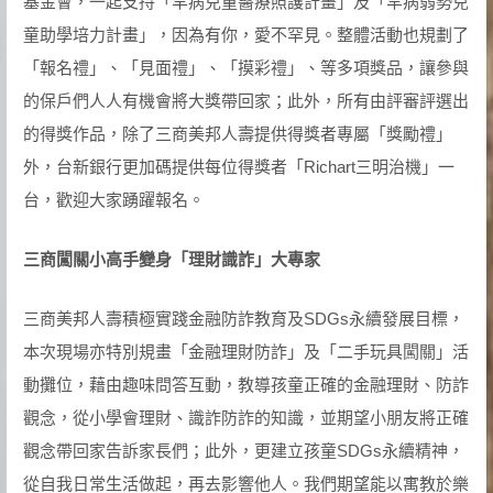
基金會，一起支持「罕病兒童醫療照護計畫」及「罕病弱勢兒
童助學培力計畫」，因為有你，愛不罕見。整體活動也規劃了
「報名禮」、「見面禮」、「摸彩禮」、等多項獎品，讓參與
的保戶們人人有機會將大獎帶回家；此外，所有由評審評選出
的得獎作品，除了三商美邦人壽提供得獎者專屬「獎勵禮」
外，台新銀行更加碼提供每位得獎者「Richart三明治機」一
台，歡迎大家踴躍報名。
三商闖關小高手變身「理財識詐」大專家
三商美邦人壽積極實踐金融防詐教育及SDGs永續發展目標，
本次現場亦特別規畫「金融理財防詐」及「二手玩具闖關」活
動攤位，藉由趣味問答互動，教導孩童正確的金融理財、防詐
觀念，從小學會理財、識詐防詐的知識，並期望小朋友將正確
觀念帶回家告訴家長們；此外，更建立孩童SDGs永續精神，
從自我日常生活做起，再去影響他人。我們期望能以寓教於樂