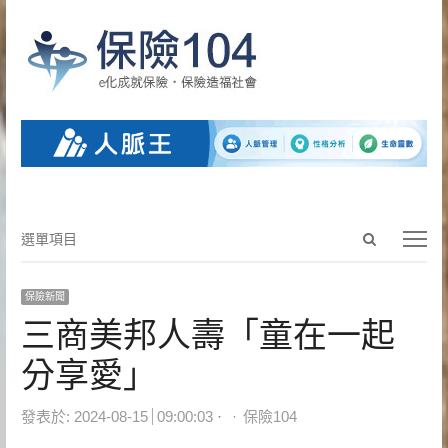
Open
選
選單項目
search
單
panel
項
保險新聞
目
三商美邦人壽「童在一起
分享愛」
Author
發表於:
2024-08-15
09:00:03
保險104