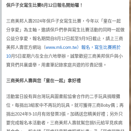
保戶子女寫生比賽8月12日報名開始囉！
三商美邦人壽2024年保戶子女寫生比賽，今年以「童在一起
分享愛」為主軸，邀請保戶們參與寫生比賽活動的同時一起做
公益分享愛，報名期間自8月12日起至9月9日截止，請上三商
美邦人壽官方網站（
www.mli.com.tw）報名，寫生比賽將於
10
月5日星期六在全台六地舉辦，誠摯歡迎三商美邦保戶與小
寶貝們共襄盛舉，用畫筆記錄家庭共遊的珍貴記憶。
三商美邦人壽與您「童在一起」拿好禮
活動當日設有與台灣玩具圖書館協會合作的二手玩具捐贈攤
位，每捐出3組家中不再玩的玩具，就可獲得三商Boby偶；再
捐出2024年9-10月有效發票3張，加碼送您精美好禮；另外只
要完成報名本活動者，三商美邦人壽就幫您捐5元給罕見疾病