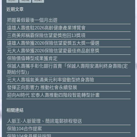
近期文章
把握暑假最後一個月出遊
遠雄人壽進駐2026高齡健康產業博覽會
三商美邦稱霸保險信望愛獎抱回13獎項
遠雄人壽榮獲2026保險信望愛獎五大獎一優選
元大人壽榮獲2026保險信望愛最佳商品創意獎
保險價值轉型成果獲肯定
保誠人壽攜手彰化銀行首賣「保誠人壽翔安滿利終身壽險(定
期給付型)」
元大人壽福氣美滿美元利率變動型終身壽險
發揮正向影響力 推動社會永續發展
迎向AI時代 宏泰人壽推動四階段智能轉型計畫
相關連結
人脈王-人脈管理、簡訊電郵排程發送
保險104合作提案
保險104會員權益說明