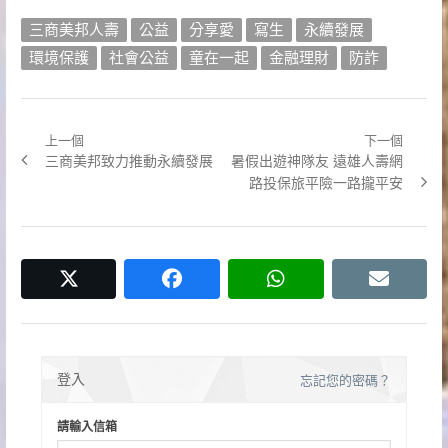
三商美邦人壽
公益
分享愛
寫生
永續發展
環境保護
社會公益
童在一起
金融理財
防詐
上一個
下一個
文
Previous
Next
三商美邦致力推動永續發展
暑假出遊神隊友 遠雄人壽網
章
post:
post:
路投保旅平險一路攏平安
導
覽
twitter
facebook
whatsapp
email
登入
忘記您的密碼？
請輸入信箱