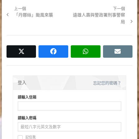
上一個
下一個
文
Previous
Next
「丹娜絲」颱風來襲
遠雄人壽與警政署刑事警察
章
post:
post:
局
導
覽
twitter
facebook
whatsapp
email
登入
忘記您的密碼？
請輸入信箱
請輸入密碼
記住我