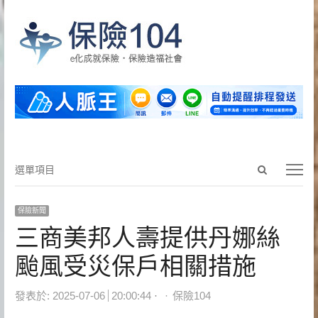
Open
選
選單項目
search
單
panel
項
保險新聞
目
三商美邦人壽提供丹娜絲
颱風受災保戶相關措施
Author
發表於:
2025-07-06
20:00:44
保險104