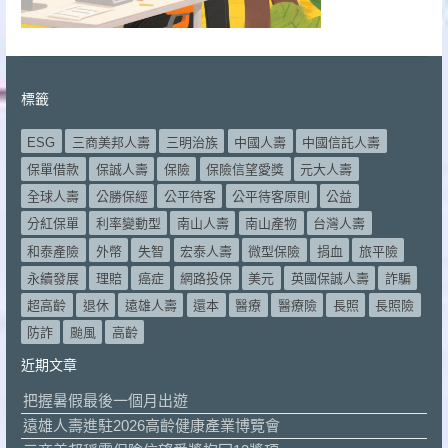
標籤
ESG
三商美邦人壽
三明治族
中國人壽
中國信託人壽
保單借款
保誠人壽
保險
保險信望愛獎
元大人壽
全球人壽
公勝保經
公平待客
公平待客原則
公益
分紅保單
利率變動型
南山人壽
南山產物
台灣人壽
和泰產險
外幣
失智
宏泰人壽
微型保險
捐血
旅平險
永續發展
理賠
癌症
網路投保
美元
英國保誠人壽
詐騙
超高齡
退休
遠雄人壽
還本
醫療
醫療險
長照
長照險
防詐
颱風
高齡
近期文章
把握暑假最後一個月出遊
遠雄人壽進駐2026高齡健康產業博覽會