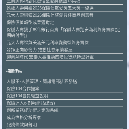
三商美邦稱霸保險信望愛獎抱回13獎項
遠雄人壽榮獲2026保險信望愛獎五大獎一優選
元大人壽榮獲2026保險信望愛最佳商品創意獎
保險價值轉型成果獲肯定
保誠人壽攜手彰化銀行首賣「保誠人壽翔安滿利終身壽險(定
期給付型)」
元大人壽福氣美滿美元利率變動型終身壽險
發揮正向影響力 推動社會永續發展
迎向AI時代 宏泰人壽推動四階段智能轉型計畫
相關連結
人脈王-人脈管理、簡訊電郵排程發送
保險104合作提案
保險104會員權益說明
保險達人e指通(網站建置)
創新業務成功術之定聯系統
成為性格分析專家
服務條款與聲明