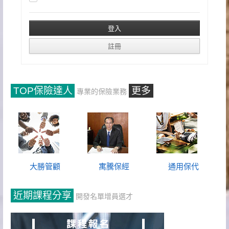
TOP保險達人
更多
專業的保險業務
大勝管顧
寓騰保經
通用保代
近期課程分享
開發名單增員選才