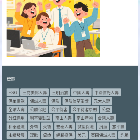
標籤
ESG
三商美邦人壽
三明治族
中國人壽
中國信託人壽
保單借款
保誠人壽
保險
保險信望愛獎
元大人壽
全球人壽
公勝保經
公平待客
公平待客原則
公益
分紅保單
利率變動型
南山人壽
南山產物
台灣人壽
和泰產險
外幣
失智
宏泰人壽
微型保險
捐血
旅平險
永續發展
理賠
癌症
網路投保
美元
英國保誠人壽
詐騙