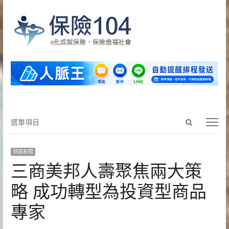
Open
選
選單項目
search
單
panel
項
保險新聞
目
三商美邦人壽聚焦兩大策
略 成功轉型為投資型商品
專家