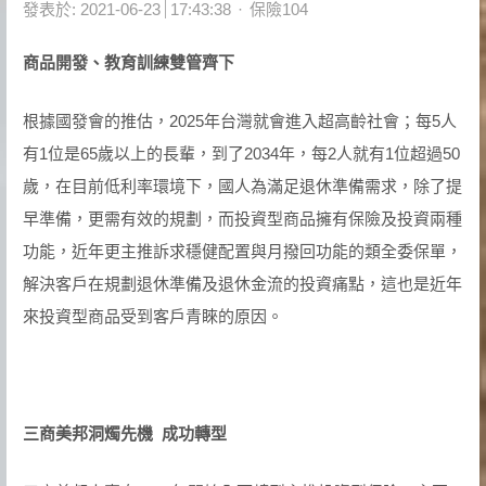
Author
發表於:
2021-06-23
17:43:38
保險104
商品開發、教育訓練雙管齊下
根據國發會的推估，2025年台灣就會進入超高齡社會；每5人
有1位是65歲以上的長輩，到了2034年，每2人就有1位超過50
歲，在目前低利率環境下，國人為滿足退休準備需求，除了提
早準備，更需有效的規劃，而投資型商品擁有保險及投資兩種
功能，近年更主推訴求穩健配置與月撥回功能的類全委保單，
解決客戶在規劃退休準備及退休金流的投資痛點，這也是近年
來投資型商品受到客戶青睞的原因。
三商美邦洞燭先機 成功轉型