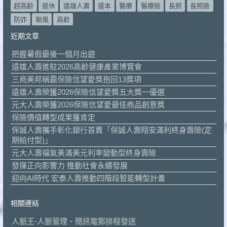
超高齡
退休
遠雄人壽
還本
醫療
醫療險
長照
長照險
防詐
颱風
高齡
近期文章
把握暑假最後一個月出遊
遠雄人壽進駐2026高齡健康產業博覽會
三商美邦稱霸保險信望愛獎抱回13獎項
遠雄人壽榮獲2026保險信望愛獎五大獎一優選
元大人壽榮獲2026保險信望愛最佳商品創意獎
保險價值轉型成果獲肯定
保誠人壽攜手彰化銀行首賣「保誠人壽翔安滿利終身壽險(定
期給付型)」
元大人壽福氣美滿美元利率變動型終身壽險
發揮正向影響力 推動社會永續發展
迎向AI時代 宏泰人壽推動四階段智能轉型計畫
相關連結
人脈王-人脈管理、簡訊電郵排程發送