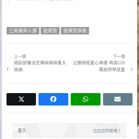
三商美邦人壽
投資型
投資型保單
上一個
下一個
文
Previous
Next
超前部署法定傳染病與重大
公勝保經愛心串連 再捐120
章
post:
post:
疾病
萬助停學孩童
導
覽
twitter
facebook
whatsapp
email
登入
忘記您的密碼？