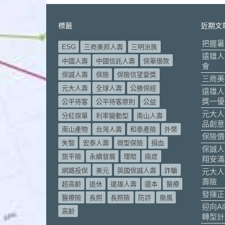
標籤
近期文
把握暑
ESG
三商美邦人壽
三明治族
遠雄人
中國人壽
中國信託人壽
保單借款
會
保誠人壽
保險
保險信望愛獎
三商美
元大人壽
全球人壽
公勝保經
遠雄人
獎一優
公平待客
公平待客原則
公益
元大人
分紅保單
利率變動型
南山人壽
品創意
南山產物
台灣人壽
和泰產險
外幣
保險價
失智
宏泰人壽
微型保險
捐血
保誠人
旅平險
永續發展
理賠
癌症
翔安滿
網路投保
美元
英國保誠人壽
詐騙
元大人
壽險
超高齡
退休
遠雄人壽
還本
醫療
發揮正
醫療險
長照
長照險
防詐
颱風
迎向A
高齡
轉型計