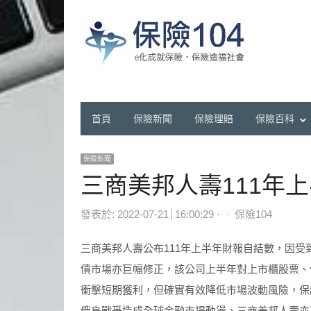
首頁
保險新聞
保險理賠
保險百科
保險新聞
三商美邦人壽111年
Author
發表於:
2022-07-21
16:00:29
保險104
三商美邦人壽公布111年上半年財報自結數，因
債市場亦巨幅修正，該公司上半年對上市櫃股票、債
衝擊短期獲利，但確實有效降低市場波動風險，保
俄烏戰爭造成全球金融市場動盪，三商美邦人壽亦