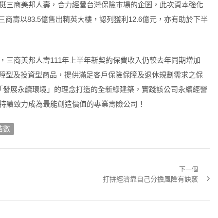
挺三商美邦人壽，合力經營台灣保險市場的企圖，此次資本強化
三商壽以83.5億售出精英大樓，認列獲利12.6億元，亦有助於下半
，三商美邦人壽111年上半年新契約保費收入仍較去年同期增加
保障型及投資型商品，提供滿足客戶保險保障及退休規劃需求之保
「發展永續環境」的理念打造的全新綠建築，實踐該公司永續經營
持續致力成為最能創造價值的專業壽險公司！
結數
下一個
Next
打拼經濟靠自己分擔風險有訣竅
post: