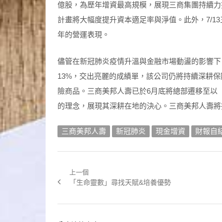
億股，為歷年增資最高規模，展現三商集團持續力
計畫將大幅度提升資本適足率與淨值。此外，7/13
年的營運表現。
儘管在新冠肺炎疫情升溫與金融市場動盪的影響下
13%，交出亮麗的成績單，該公司仍將持續深耕
險商品。三商美邦人壽已於6月底將總部遷移至以
的理念，展現其深耕在地的決心。三商美邦人壽將
三商美邦人壽
新冠肺炎
現金增資
財報自
上一個
文
Previous
「生命靈數」尋找天賦&培養優勢
章
post:
導