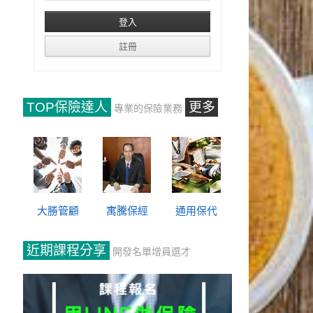
TOP保險達人
更多
專業的保險業務
大勝管顧
寓騰保經
通用保代
近期課程分享
開發名單增員選才