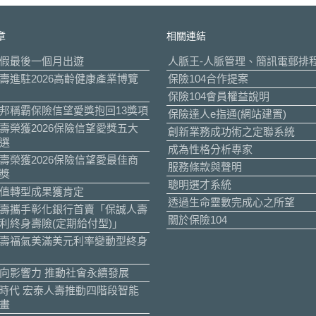
章
相關連結
假最後一個月出遊
人脈王-人脈管理、簡訊電郵排
壽進駐2026高齡健康產業博覽
保險104合作提案
保險104會員權益說明
邦稱霸保險信望愛獎抱回13獎項
保險達人e指通(網站建置)
壽榮獲2026保險信望愛獎五大
創新業務成功術之定聯系統
選
成為性格分析專家
壽榮獲2026保險信望愛最佳商
服務條款與聲明
獎
聰明選才系統
值轉型成果獲肯定
透過生命靈數完成心之所望
壽攜手彰化銀行首賣「保誠人壽
關於保險104
利終身壽險(定期給付型)」
壽福氣美滿美元利率變動型終身
向影響力 推動社會永續發展
I時代 宏泰人壽推動四階段智能
畫