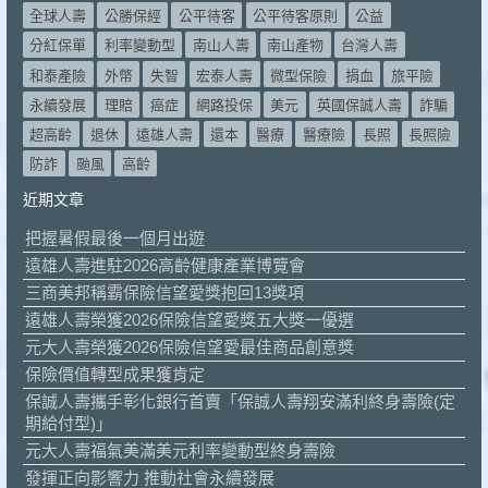
全球人壽
公勝保經
公平待客
公平待客原則
公益
分紅保單
利率變動型
南山人壽
南山產物
台灣人壽
和泰產險
外幣
失智
宏泰人壽
微型保險
捐血
旅平險
永續發展
理賠
癌症
網路投保
美元
英國保誠人壽
詐騙
超高齡
退休
遠雄人壽
還本
醫療
醫療險
長照
長照險
防詐
颱風
高齡
近期文章
把握暑假最後一個月出遊
遠雄人壽進駐2026高齡健康產業博覽會
三商美邦稱霸保險信望愛獎抱回13獎項
遠雄人壽榮獲2026保險信望愛獎五大獎一優選
元大人壽榮獲2026保險信望愛最佳商品創意獎
保險價值轉型成果獲肯定
保誠人壽攜手彰化銀行首賣「保誠人壽翔安滿利終身壽險(定
期給付型)」
元大人壽福氣美滿美元利率變動型終身壽險
發揮正向影響力 推動社會永續發展