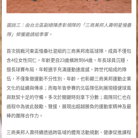
圖說三：由台北區副總陳彥彰領隊的「三商美邦人壽明星慢壘
隊」榮獲邀請組季軍。
首次挑戰河東盃慢壘社混組的三商美邦南區球隊，成員不僅包
含4位女性同仁，年齡更自23歲橫跨到64歲，年長球員沉穩、
擅長球賽布局，年輕選手充滿運動速度感，跨世代組成的隊
伍，不僅象徵運動不分性別、年齡，也彰顯三商美邦運動企業
文化的延續與傳承；而每年皆參賽的北區隊伍則展現穩健球風
與默契十足的守備，多次於關鍵時刻拿下分數；兩隊同仁也在
過程中為彼此鼓勵、聲援，展現出超越勝負的運動家精神及最
棒的團隊合作力。
三商美邦人壽持續透過跨區域的體育活動規劃、健康促進課程