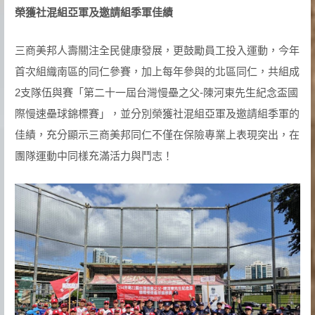
榮獲社混組亞軍及邀請組季軍佳績
三商美邦人壽關注全民健康發展，更鼓勵員工投入運動，今年
首次組織南區的同仁參賽，加上每年參與的北區同仁，共組成
2支隊伍與賽「第二十一屆台灣慢壘之父-陳河東先生紀念盃國
際慢速壘球錦標賽」，並分別榮獲社混組亞軍及邀請組季軍的
佳績，充分顯示三商美邦同仁不僅在保險專業上表現突出，在
團隊運動中同樣充滿活力與鬥志！