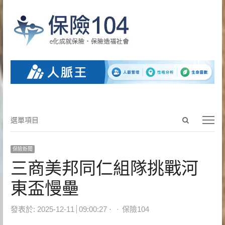
Open
選
選單項目
search
單
panel
項
保險新聞
目
三商美邦同仁組隊挑戰河
東盃慢壘
Author
發表於:
2025-12-11
09:00:27
保險104