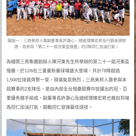
圖說一：三商美邦人壽副董事長許瀞心、總經理陳宏昇及行銷長張財
源，為參與「第二十一屆河東盃慢壘」的2隊同仁加油打氣。
為緬懷三商集團創辦人陳河東先生所舉辦的第二十一屆河東盃
慢壘，於12/6在三重重新壘球場盛大登場，共計78隊超過
1,500位球員齊聚一堂，現場氣氛熱烈；三商美邦人壽參與本
屆賽事的2支隊伍，是由內部全台慢壘競賽中拔擢出的冠、亞
軍優秀選手組成，副董事長許瀞心及總經理陳宏昇也親自到場
為同仁加油打氣，鼓勵同仁發揮最佳球技。