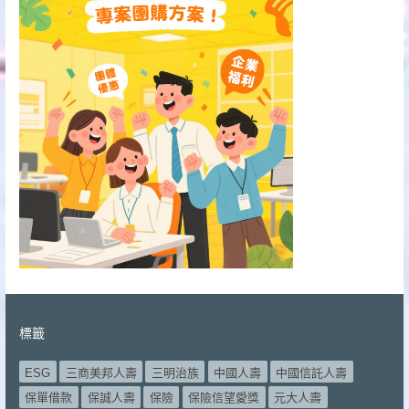
標籤
ESG
三商美邦人壽
三明治族
中國人壽
中國信託人壽
保單借款
保誠人壽
保險
保險信望愛獎
元大人壽