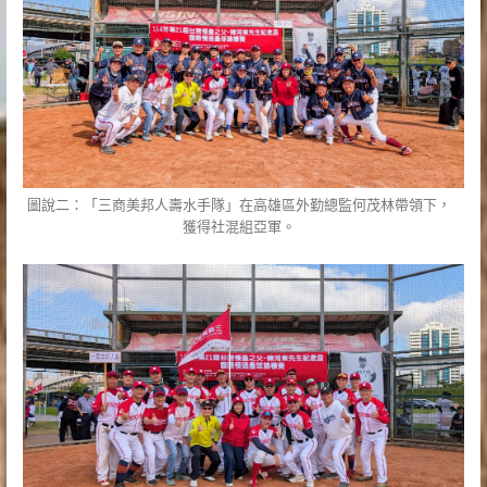
圖說二：「三商美邦人壽水手隊」在高雄區外勤總監何茂林帶領下，
獲得社混組亞軍。