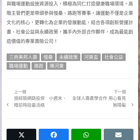
與職場運動設施資源投入，積極為同仁打造健康職場環境，高
階主管們更是帶頭參與慢壘、路跑等賽事，讓運動不僅是企業
文化的核心，更轉化為企業的發展動能，結合各項創新營運計
畫、社會公益與永續政策，攜手內外部合作夥伴，成為最能創
造價值的專業壽險公司！
三商美邦人壽
慢壘
永續政策
河東盃
社會公益
職場運動
路跑
陳河東
上一個
下一個
文
Previous
Next
旅綜險網路投保 小週末、
全球人壽產學合作 用心看見
章
post:
post:
睡前時段最活絡
無障礙
導
覽
twitter
facebook
whatsapp
email