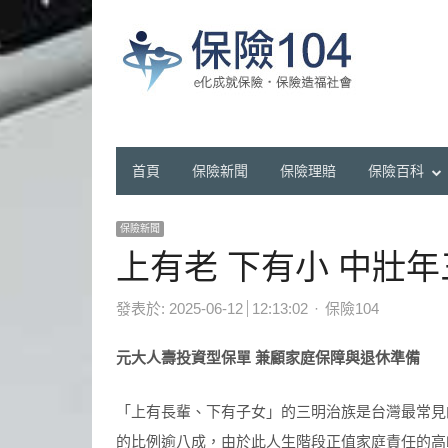
首頁
保險新聞
保險理賠
保險百科
保險新聞
上有老 下有小 中壯
Author
發表於:
2025-06-12
12:13:02
保險104
元大人壽投資型保單
兼顧家庭保障與退休準備
「上有長輩、下有子女」的三明治族是台灣最常見
的比例逾八成，由於此人生階段正值家庭責任的高