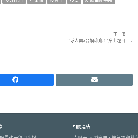
下一個
Next
全球人壽x台鋼雄鷹 企業主題日
post:
facebook
email
章
相關連結
假最後一個月出遊
人脈王-人脈管理、簡訊電郵排