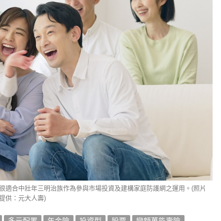
很適合中壯年三明治族作為參與市場投資及建構家庭防護網之運用。(照片
提供：元大人壽)
多元配置
年金險
投資型
股票
變額萬能壽險