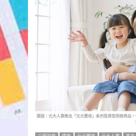
圖說：元大人壽推出「元元豐收」系列投資型保險商品，
三明治族
債券
元元豐收
元大人壽
基金