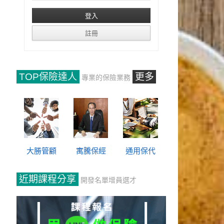
TOP保險達人
更多
專業的保險業務
大勝管顧
寓騰保經
通用保代
近期課程分享
開發名單增員選才