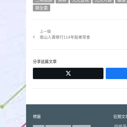
類全委
上一個
文
Previous
南山人壽舉行114年股東常會
章
post:
導
分享這篇文章
覽
twitter
標籤
近期文
把握暑