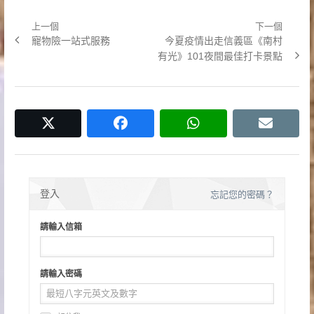
上一個
下一個
文
Previous
Next
寵物險一站式服務
今夏疫情出走信義區《南村
章
post:
post:
有光》101夜間最佳打卡景點
導
覽
twitter
facebook
whatsapp
email
登入
忘記您的密碼？
請輸入信箱
請輸入密碼