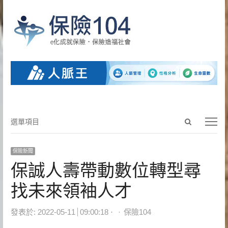
Open
選
選單項目
search
單
panel
項
保險新聞
目
保誠人壽帶動數位轉型尋
找未來領袖人才
Author
發表於:
2022-05-11
09:00:18
保險104