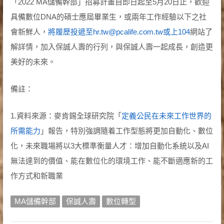
「2022 MA儲備幹部」招募計畫自即日起至5月20日止，歡迎
具備數位DNA的碩士應屆畢業生，或兩年工作經驗以下之社
會新鮮人，
將履歷投遞至hr.tw@pcalife.com.tw或上104
網站了
解詳情，加入保誠人壽的行列，與保誠人壽一起成長，創造更
美好的未來。
備註：
1.資料來源：麥肯錫全球研究院「
定義公民在未來工作世界的
所需能力
」報告，特別強調隨着工作型態將更加自動化、數位
化，未來職場將以3大標準衡量人才：增加自動化系統以及AI
無法達到的價值、能在數位化的環境工作、能不斷適應新的工
作方式和新職業
MA儲備幹部
保誠人壽
數位轉型