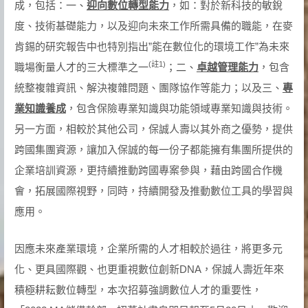
成，包括：一、
迎向數位轉型能力
，如：對於新科技的敏銳
度、技術基礎能力，以及迎向未來工作所需具備的職能，在麥
肯錫的研究報告中也特別指出”能在數位化的環境工作”為未來
(
註
1)
職場衡量人才的三大標準之一
；二、
卓越管理能力
，包含
統整複雜資訊、解決複雜問題、團隊協作等能力；以及三、
專
業知識養成
，包含保險專業知識與功能領域專業知識與技術。
另一方面，相較於其他公司，保誠人壽以其外商之優勢，提供
跨國集團資源，讓加入保誠的每一份子都能擁有集團所提供的
企業培訓資源，更持續推動跨國專案參與，藉由跨國合作機
會，拓展國際視野，同時，持續開發及推動數位工具的學習與
應用。
因應未來產業環境，企業所需的人才相較於過往，將更多元
化、更具國際觀、也更重視數位創新DNA，保誠人壽近年來
積極耕耘數位轉型，本次招募強調數位人才的重要性，