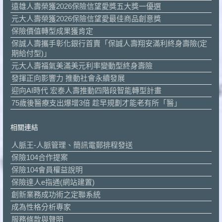
遠雄人壽榮獲2026保險信望愛獎五大獎一優選
元大人壽榮獲2026保險信望愛最佳商品創意獎
保險價值轉型成果獲肯定
保誠人壽攜手彰化銀行首賣「保誠人壽翔安滿利終身壽險(定
期給付型)」
元大人壽福氣美滿美元利率變動型終身壽險
發揮正向影響力 推動社會永續發展
迎向AI時代 宏泰人壽推動四階段智能轉型計畫
75歲後醫療支出爆增3倍 趁早規劃才能老有所「醫」
相關連結
人脈王-人脈管理、簡訊電郵排程發送
保險104合作提案
保險104會員權益說明
保險達人e指通(網站建置)
創新業務成功術之定聯系統
成為性格分析專家
服務條款與聲明