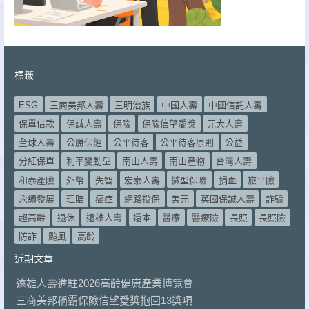
標籤
ESG
三商美邦人壽
三明治族
中國人壽
中國信託人壽
保單借款
保誠人壽
保險
保險信望愛獎
元大人壽
全球人壽
公勝保經
公平待客
公平待客原則
公益
分紅保單
利率變動型
南山人壽
南山產物
台灣人壽
和泰產險
外幣
失智
宏泰人壽
微型保險
捐血
旅平險
永續發展
理賠
癌症
網路投保
美元
英國保誠人壽
詐騙
超高齡
退休
遠雄人壽
還本
醫療
醫療險
長照
長照險
防詐
颱風
高齡
近期文章
遠雄人壽進駐2026高齡健康產業博覽會
三商美邦稱霸保險信望愛獎抱回13獎項