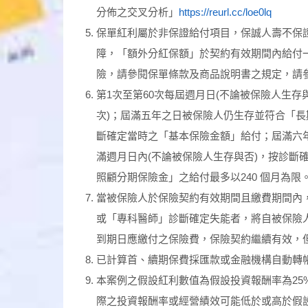
分佈之交叉分析」
https://reurl.cc/loe0lq
保單紅利屬於非保證給付項目，保誠人壽不保
障，「額外分紅保額」於契約有效期間內給付
險，請參閱保單條款及商品說明書之規定，請
第1次至第60次每屆週月日(不論被保險人生存
次)；屆滿五年之日被保險人仍生存並符合「長
斷確定當時之「基本保險金額」給付；屆滿六
滿週月日內(不論被保險人生存與否)，按診斷
照顧分期保險金」之給付最多以240 個月為限
當被保險人於保險契約有效期間且繳費期間內
或「專科醫師」診斷確定失能者，將自被保險人
到期日應繳付之保險費，保險契約繼續有效，
已計算首、續期保費採匯款或金融機構自動轉帳
本案例之假設紅利數值為假設投資報酬率為25
際之投資報酬率或經營績效可能低於或高於假