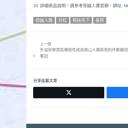
詳細商品說明，請參考保誠人壽官網，網址:
ht
保誠人壽
分紅
照扶天下
長照
上一個
文
Previous
外溢保單買氣爆發性成長南山人壽新契約件數翻倍
章
post:
奪冠
導
覽
分享這篇文章
twitter