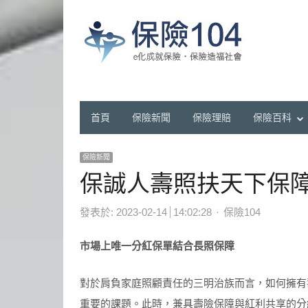
首頁
保險新聞
保險理賠
保險百科
保險新聞
保誠人壽照扶天下保障
Author
發表於:
2023-02-14
14:02:28
保險104
市場上唯一分紅保單結合長照保障
對於肩負家庭照顧責任的三明治族而言，如何擁有
重要的課題。此時，兼具壽險保障與紅利共享的分