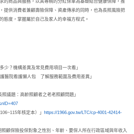
求的商品與服務，以其專精的分紅保單為基礎結合健康保障，推
，提供消費者兼顧壽險保障、資產傳承的同時，也為長照風險把
的態度，掌握屬於自己及家人的幸福方程式。
要多少？機構差異及常見費用項目一次看」
護醫院看護懶人包 了解服務範圍及費用差異」
長照議題：高齡照顧者之老老照顧問題」
s&nID=407
6~115年核定本）」
https://1966.gov.tw/LTC/cp-4001-42414-
長期照顧保險投保對象之性別、年齡、要保人所在行政區域與年收入