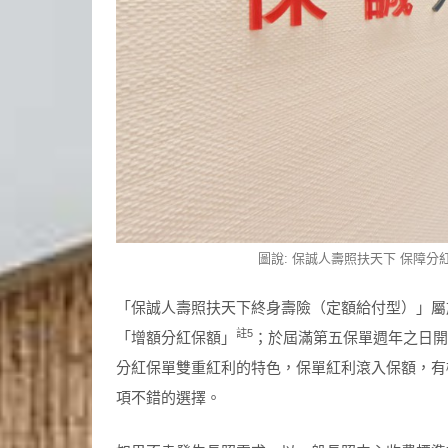
圖說: 保誠人壽照扶天下 保障
「保誠人壽照扶天下終身壽險（定額給付型）」屬
註
5
「增額分紅保額」
；於屆滿第五保單週年之日開
分紅保單雙重紅利的特色，保單紅利滾入保額，有
項不錯的選擇。