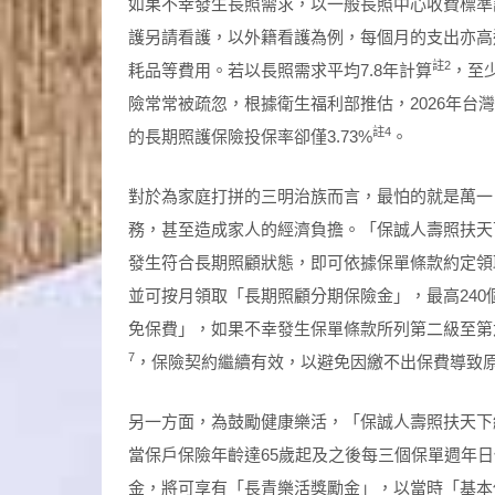
如果不幸發生長照需求，以一般長照中心收費標準評
護另請看護，以外籍看護為例，每個月的支出亦高達2
註
2
耗品等費用。若以長照需求平均7.8年計算
，至
險常常被疏忽，根據衛生福利部推估，2026年台灣
註
4
的長期照護保險投保率卻僅3.73%
。
對於為家庭打拼的三明治族而言，最怕的就是萬一
務，甚至造成家人的經濟負擔。「保誠人壽照扶天
發生符合長期照顧狀態，即可依據保單條款約定領
並可按月領取「長期照顧分期保險金」，最高240
免保費」，如果不幸發生保單條款所列第二級至第
7
，保險契約繼續有效，以避免因繳不出保費導致
另一方面，為鼓勵健康樂活，「保誠人壽照扶天下
當保戶保險年齡達65歲起及之後每三個保單週年
金，將可享有「長青樂活獎勵金」，以當時「基本