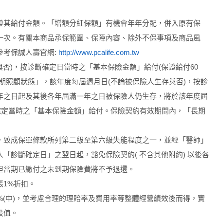
證其給付金額。「增額分紅保額」有機會年年分配，併入原有保
一次。有關本商品承保範圍、保障內容、除外不保事項及商品風
參考保誠人壽官網:
http://www.pcalife.com.tw
與否)，按診斷確定日當時之「基本保險金額」給付(保證給付60
期照顧狀態」，該年度每屆週月日(不論被保險人生存與否)，按診
年之日起及其後各年屆滿一年之日被保險人仍生存，將於該年度屆
確定當時之「基本保險金額」給付。保險契約有效期間內，「長期
。
，致成保單條款所列第二級至第六級失能程度之一，並經「醫師」
「診斷確定日」之翌日起，豁免保險契約( 不含其他附約) 以後各
但當期已繳付之未到期保險費將不予退還。
1%折扣。
%(中)，並考慮合理的理賠率及費用率等整體經營績效後而得，實
設值。