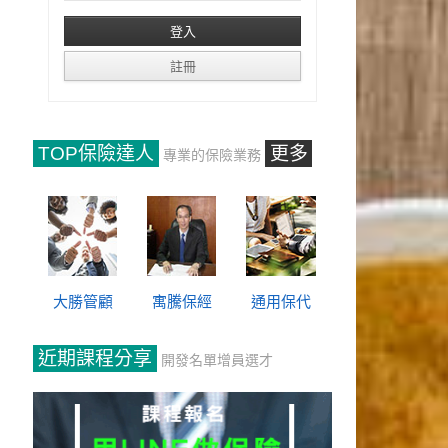
TOP保險達人
更多
專業的保險業務
大勝管顧
寓騰保經
通用保代
近期課程分享
開發名單增員選才