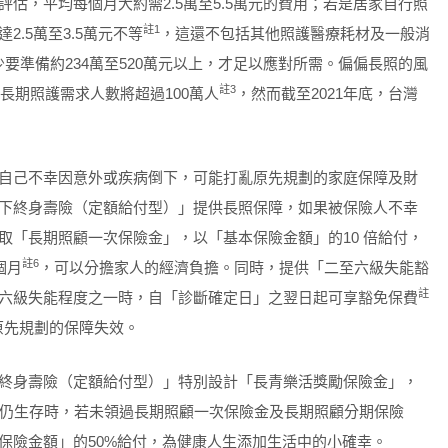
估，平均每個月大約需2.5萬至5.5萬元的費用；若是居家自行照
註
1
.5萬至3.5萬元不等
，這還不包括其他照護醫療耗材及一般消
少要準備約234萬至520萬元以上，才足以應對所需。偏偏長照的風
註
3
長期照護需求人數將超過100萬人
，然而截至2021年底，台灣
自己不幸因意外或疾病倒下，可能打亂原先規劃的家庭保障及財
下終身壽險（定額給付型）」提供長照保障，如果被保險人不幸
取「長期照顧一次保險金」，以「基本保險金額」的10 倍給付，
註
6
個月
，可以分擔家人的經濟負擔。同時，提供「二至六級失能豁
註
六級失能程度之一時，自「診斷確定日」之翌日起可享豁免保費
原先規劃的保障失效。
終身壽險（定額給付型）」特別設計「長青樂活獎勵保險金」，
日仍生存時，若未領過長期照顧一次保險金及長期照顧分期保險
保險金額」的50%給付，為健康人生添加生活中的小確幸。