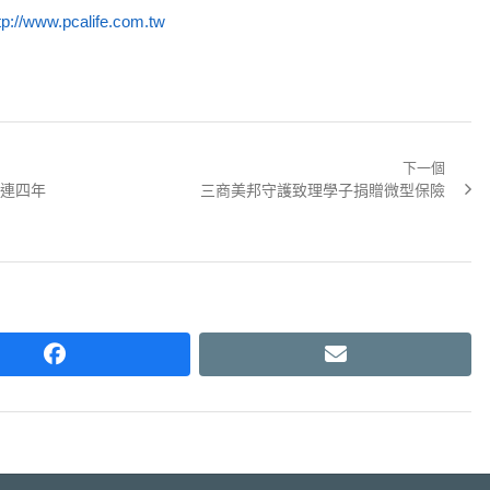
tp://www.pcalife.com.tw
下一個
Next
連四年
三商美邦守護致理學子捐贈微型保險
post:
facebook
email