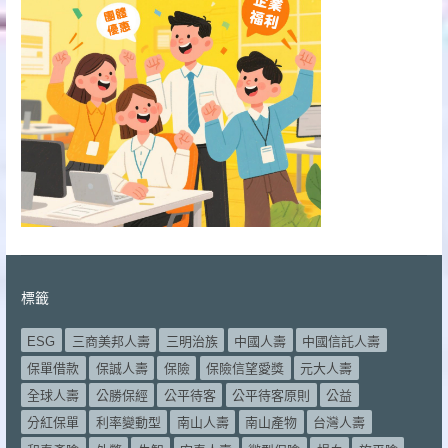
標籤
ESG
三商美邦人壽
三明治族
中國人壽
中國信託人壽
保單借款
保誠人壽
保險
保險信望愛獎
元大人壽
全球人壽
公勝保經
公平待客
公平待客原則
公益
分紅保單
利率變動型
南山人壽
南山產物
台灣人壽