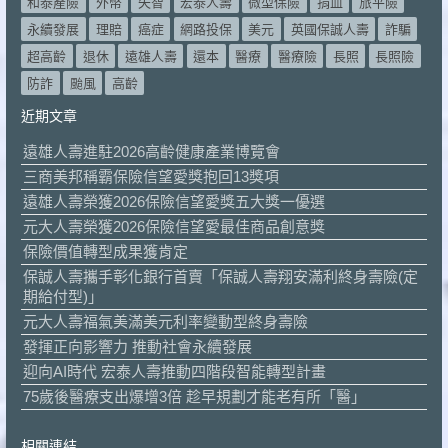
和泰產險
外幣
失智
宏泰人壽
微型保險
捐血
旅平險
永續發展
理賠
癌症
網路投保
美元
英國保誠人壽
詐騙
超高齡
退休
遠雄人壽
還本
醫療
醫療險
長照
長照險
防詐
颱風
高齡
近期文章
遠雄人壽進駐2026高齡健康產業博覽會
三商美邦稱霸保險信望愛獎抱回13獎項
遠雄人壽榮獲2026保險信望愛獎五大獎一優選
元大人壽榮獲2026保險信望愛最佳商品創意獎
保險價值轉型成果獲肯定
保誠人壽攜手彰化銀行首賣「保誠人壽翔安滿利終身壽險(定
期給付型)」
元大人壽福氣美滿美元利率變動型終身壽險
發揮正向影響力 推動社會永續發展
迎向AI時代 宏泰人壽推動四階段智能轉型計畫
75歲後醫療支出爆增3倍 趁早規劃才能老有所「醫」
相關連結