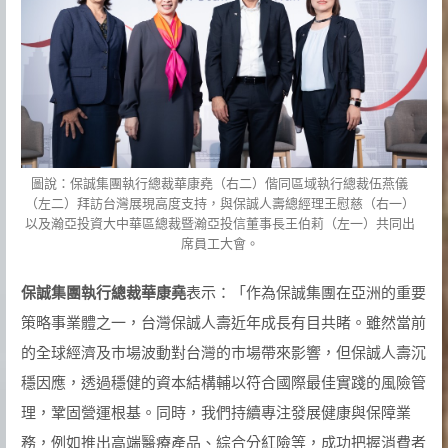
圖說：保誠集團執行總裁華康堯（右二）偕同區域執行總裁伍燕儀
（左二）拜訪台灣展現高度支持，與保誠人壽總經理王慰慈（右一）
以及瀚亞投資大中華區總裁暨瀚亞投信董事長王伯莉（左一）共同出
席員工大會。
保誠集團執行總裁華康堯
表示：「作為保誠集團在亞洲的重要
策略事業體之一，台灣保誠人壽近年成長有目共睹。雖然當前
的全球經濟及巿場波動對台灣的巿場帶來影響，但保誠人壽沉
穩因應，透過穩健的資本結構輔以符合國際最佳實踐的風險管
理，鞏固營運根基。同時，我們持續專注發展健康與保障業
務，例如推出高端醫療產品、綜合分紅險等，成功把握消費者