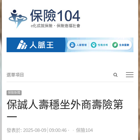
Open
選
選單項目
search
單
panel
項
保險新聞
目
保誠人壽穩坐外商壽險第
一
Author
發表於:
2025-08-09
09:00:46
保險104