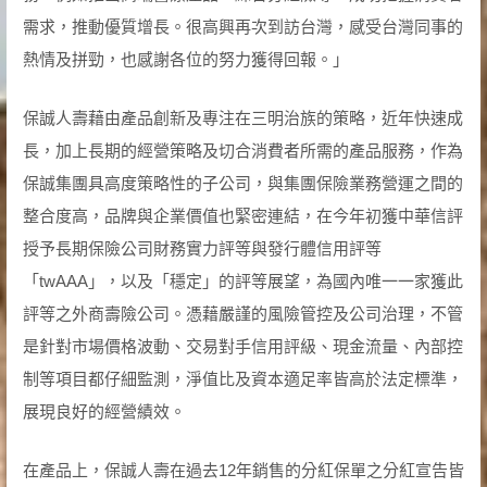
需求，推動優質增長。很高興再次到訪台灣，感受台灣同事的
熱情及拼勁，也感謝各位的努力獲得回報。」
保誠人壽藉由產品創新及專注在三明治族的策略，近年快速成
長，加上長期的經營策略及切合消費者所需的產品服務，作為
保誠集團具高度策略性的子公司，與集團保險業務營運之間的
整合度高，品牌與企業價值也緊密連結，在今年初獲中華信評
授予長期保險公司財務實力評等與發行體信用評等
「twAAA」，以及「穩定」的評等展望，為國內唯一一家獲此
評等之外商壽險公司。憑藉嚴謹的風險管控及公司治理，不管
是針對市場價格波動、交易對手信用評級、現金流量、內部控
制等項目都仔細監測，淨值比及資本適足率皆高於法定標準，
展現良好的經營績效。
在產品上，保誠人壽在過去12年銷售的分紅保單之分紅宣告皆