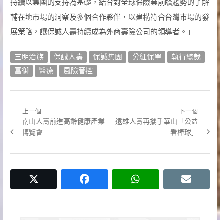
持續以集團的支持為基礎，結合對全球保險業前瞻趨勢的了解
輔在地巿場的洞察及多個合作夥伴，以建構符合台灣巿場的發
展策略，讓保誠人壽持續成為外商壽險公司的領導者。」
三明治族
保誠人壽
保誠集團
分紅保單
執行總裁
富御
醫療
風險管控
上一個
下一個
文
Previous
Next
南山人壽前進高齡健康產業
遠雄人壽再攜手華山「公益
章
post:
post:
博覽會
看棒球」
導
覽
twitter
facebook
whatsapp
email