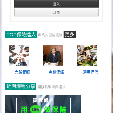
TOP保險達人
更多
專業的保險業務
大勝管顧
寓騰保經
通用保代
近期課程分享
開發名單增員選才