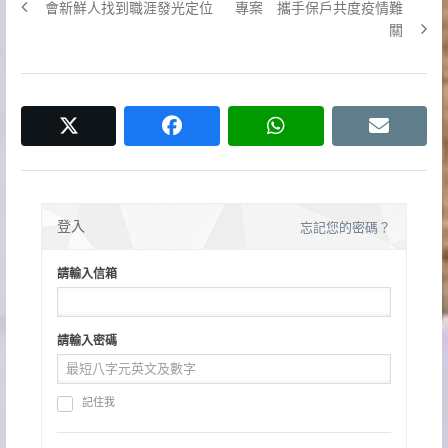
章
post:
post:
會新鮮人找到職涯發光定位
專案 攜手保戶共度疫情難
關
導
覽
twitter
facebook
whatsapp
email
登入
忘記您的密碼？
請輸入信箱
請輸入密碼
記住我