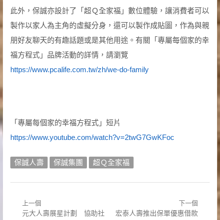
此外，保誠亦設計了「超Ｑ全家福」數位體驗，讓消費者可以
製作以家人為主角的虛擬分身，還可以製作成貼圖，作為與親
朋好友聊天的有趣話題或是其他用途。有關「專屬每個家的幸
福方程式」品牌活動的詳情，請瀏覽
https://www.pcalife.com.tw/zh/we-do-family
「專屬每個家的幸福方程式」短片
https://www.youtube.com/watch?v=2twG7GwKFoc
保誠人壽
保誠集團
超Ｑ全家福
上一個
下一個
文
Previous
Next
元大人壽展星計劃 協助社
宏泰人壽推出保單優惠借款