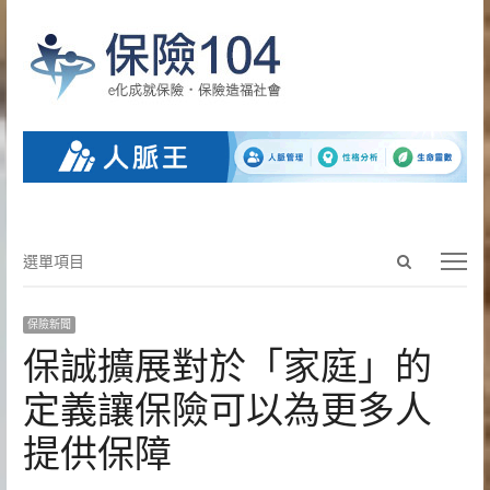
Open
選
選單項目
search
單
panel
項
保險新聞
目
保誠擴展對於「家庭」的
定義讓保險可以為更多人
提供保障