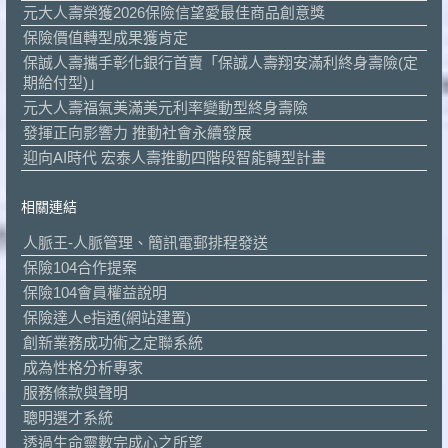
元大人壽榮獲2026保險信望愛最佳商品創意獎
保險價值轉型成果獲肯定
保誠人壽攜手彰化銀行首賣「保誠人壽翔安滿利終身壽險(定
期給付型)」
元大人壽福氣美滿美元利率變動型終身壽險
發揮正向影響力 推動社會永續發展
迎向AI時代 宏泰人壽推動四階段智能轉型計畫
相關連結
人脈王-人脈管理、簡訊電郵排程發送
保險104合作提案
保險104會員權益說明
保險達人e指通(網站建置)
創新業務成功術之定聯系統
成為性格分析專家
服務條款與聲明
聰明選才系統
透過生命靈數完成心之所望