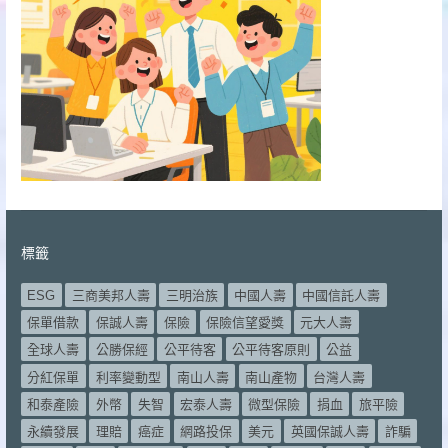
標籤
ESG
三商美邦人壽
三明治族
中國人壽
中國信託人壽
保單借款
保誠人壽
保險
保險信望愛獎
元大人壽
全球人壽
公勝保經
公平待客
公平待客原則
公益
分紅保單
利率變動型
南山人壽
南山產物
台灣人壽
和泰產險
外幣
失智
宏泰人壽
微型保險
捐血
旅平險
永續發展
理賠
癌症
網路投保
美元
英國保誠人壽
詐騙