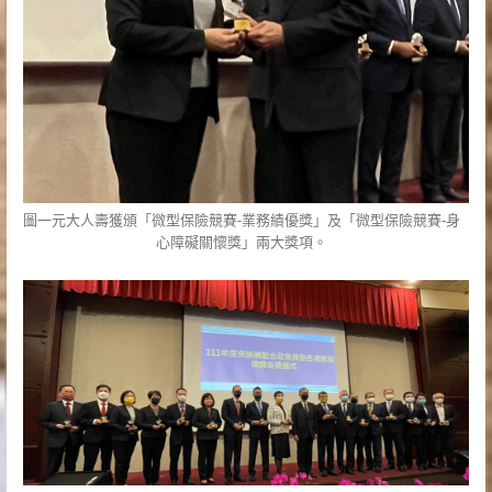
圖一元大人壽獲頒「微型保險競賽-業務績優獎」及「微型保險競賽-身
心障礙關懷獎」兩大獎項。