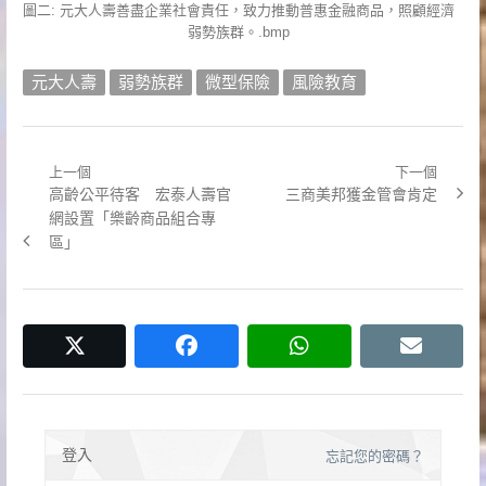
圖二: 元大人壽善盡企業社會責任，致力推動普惠金融商品，照顧經濟
弱勢族群。.bmp
元大人壽
弱勢族群
微型保險
風險教育
上一個
下一個
文
Previous
Next
高齡公平待客 宏泰人壽官
三商美邦獲金管會肯定
章
post:
post:
網設置「樂齡商品組合專
區」
導
覽
twitter
facebook
whatsapp
email
登入
忘記您的密碼？