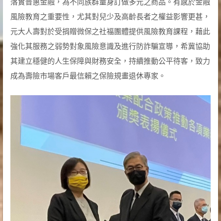
落實普惠金融，為不同族群量身訂做多元之商品。有感於金融
風險教育之重要性，尤其對兒少及高齡長者之權益影響更甚，
元大人壽對於受捐贈微保之社福團體提供風險教育課程，藉此
強化其服務之弱勢對象風險意識及進行防詐騙宣導，希冀協助
其建立穩健的人生保障與財務安全，持續推動公平待客，致力
成為壽險市場客戶最信賴之保險規畫退休專家。