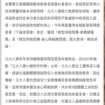
為響應主管機關鼓勵保險業者善盡社會責任，使弱勢民眾得以
低保費獲得基本保險保障，元大人壽致力推廣微型保險，讓經
濟弱勢或特定身分者也能因有保障而不致讓家中經濟陷入困
境，這份協助弱勢族群的用心，今年再度獲得金融監督管理委
員會（下稱金管會）肯定，獲頒「微型保險競賽-業務績優
獎」及「微型保險競賽-身心障礙關懷獎」兩大獎項，績效卓
越。
元大人壽多年來持續推廣保障型暨長年期商品，自2020年啟
動「元大人壽小樹陪伴列車」以來，元大人壽志工團隊深入偏
鄉，透過社福團體關懷弱勢兒少並推展保險與風險教育。因此
機緣，元大人壽也透過兒少安置機構及慈善團體捐贈微型保
險，並將保護傘擴及身心障礙族群，共計有9個團體之扶助對
象受惠，包括：財團法人台灣兒童暨家庭扶助基金會、社團法
人屏東縣原住民社會公益服務協會、社團法人嘉義縣慈善團體