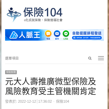
Open
選
選單項目
search
單
panel
項
保險新聞
目
元大人壽推廣微型保險及
風險教育受主管機關肯定
Author
發表於:
2022-12-12
17:36:02
保險104