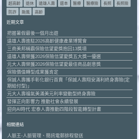
超高齡
退休
遠雄人壽
還本
醫療
醫療險
長照
長照險
防詐
颱風
高齡
近期文章
把握暑假最後一個月出遊
遠雄人壽進駐2026高齡健康產業博覽會
三商美邦稱霸保險信望愛獎抱回13獎項
遠雄人壽榮獲2026保險信望愛獎五大獎一優選
元大人壽榮獲2026保險信望愛最佳商品創意獎
保險價值轉型成果獲肯定
保誠人壽攜手彰化銀行首賣「保誠人壽翔安滿利終身壽險(定
期給付型)」
元大人壽福氣美滿美元利率變動型終身壽險
發揮正向影響力 推動社會永續發展
迎向AI時代 宏泰人壽推動四階段智能轉型計畫
相關連結
人脈王-人脈管理、簡訊電郵排程發送