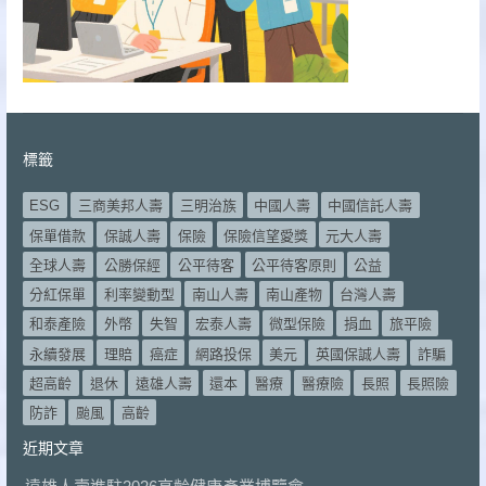
標籤
ESG
三商美邦人壽
三明治族
中國人壽
中國信託人壽
保單借款
保誠人壽
保險
保險信望愛獎
元大人壽
全球人壽
公勝保經
公平待客
公平待客原則
公益
分紅保單
利率變動型
南山人壽
南山產物
台灣人壽
和泰產險
外幣
失智
宏泰人壽
微型保險
捐血
旅平險
永續發展
理賠
癌症
網路投保
美元
英國保誠人壽
詐騙
超高齡
退休
遠雄人壽
還本
醫療
醫療險
長照
長照險
防詐
颱風
高齡
近期文章