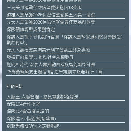
遠雄人壽進駐2026高齡健康產業博覽會
三商美邦稱霸保險信望愛獎抱回13獎項
遠雄人壽榮獲2026保險信望愛獎五大獎一優選
元大人壽榮獲2026保險信望愛最佳商品創意獎
保險價值轉型成果獲肯定
保誠人壽攜手彰化銀行首賣「保誠人壽翔安滿利終身壽險(定
期給付型)」
元大人壽福氣美滿美元利率變動型終身壽險
發揮正向影響力 推動社會永續發展
迎向AI時代 宏泰人壽推動四階段智能轉型計畫
75歲後醫療支出爆增3倍 趁早規劃才能老有所「醫」
相關連結
人脈王-人脈管理、簡訊電郵排程發送
保險104合作提案
保險104會員權益說明
保險達人e指通(網站建置)
創新業務成功術之定聯系統