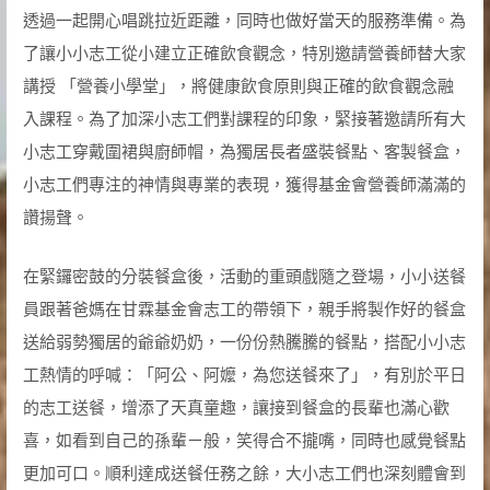
透過一起開心唱跳拉近距離，同時也做好當天的服務準備。為
了讓小小志工從小建立正確飲食觀念，特別邀請營養師替大家
講授 「營養小學堂」，將健康飲食原則與正確的飲食觀念融
入課程。為了加深小志工們對課程的印象，緊接著邀請所有大
小志工穿戴圍裙與廚師帽，為獨居長者盛裝餐點、客製餐盒，
小志工們專注的神情與專業的表現，獲得基金會營養師滿滿的
讚揚聲。
在緊鑼密鼓的分裝餐盒後，活動的重頭戲隨之登場，小小送餐
員跟著爸媽在甘霖基金會志工的帶領下，親手將製作好的餐盒
送給弱勢獨居的爺爺奶奶，一份份熱騰騰的餐點，搭配小小志
工熱情的呼喊：「阿公、阿嬤，為您送餐來了」，有別於平日
的志工送餐，增添了天真童趣，讓接到餐盒的長輩也滿心歡
喜，如看到自己的孫輩ㄧ般，笑得合不攏嘴，同時也感覺餐點
更加可口。順利達成送餐任務之餘，大小志工們也深刻體會到