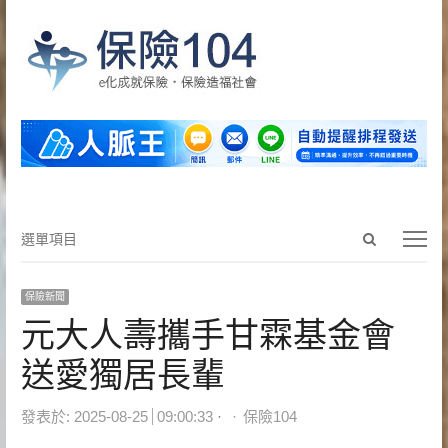
Open
選
選單項目
search
單
panel
項
保險新聞
目
元大人壽攜手甘霖基金會
送愛獨居長輩
Author
發表於:
2025-08-25
09:00:33
保險104