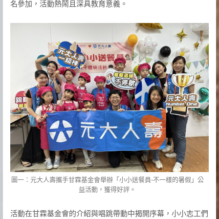
名參加，活動熱鬧且深具教育意義。
圖一：元大人壽攜手甘霖基金會舉辦「小小送餐員-不一樣的暑假」公
益活動，獲得好評。
活動在甘霖基金會的介紹與唱跳帶動中揭開序幕，小小志工們