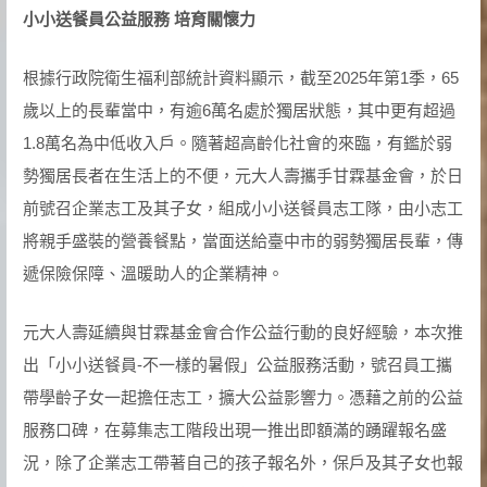
小小送餐員公益服務 培育關懷力
根據行政院衛生福利部統計資料顯示，截至2025年第1季，65
歲以上的長輩當中，有逾6萬名處於獨居狀態，其中更有超過
1.8萬名為中低收入戶。隨著超高齡化社會的來臨，有鑑於弱
勢獨居長者在生活上的不便，元大人壽攜手甘霖基金會，於日
前號召企業志工及其子女，組成小小送餐員志工隊，由小志工
將親手盛裝的營養餐點，當面送給臺中市的弱勢獨居長輩，傳
遞保險保障、溫暖助人的企業精神。
元大人壽延續與甘霖基金會合作公益行動的良好經驗，本次推
出「小小送餐員-不一樣的暑假」公益服務活動，號召員工攜
帶學齡子女一起擔任志工，擴大公益影響力。憑藉之前的公益
服務口碑，在募集志工階段出現一推出即額滿的踴躍報名盛
況，除了企業志工帶著自己的孩子報名外，保戶及其子女也報