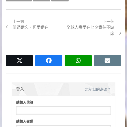
上一個
下一個
文
Previous
Next
雖然遺忘，但愛還在
全球人壽愛在七夕責任不缺
章
post:
post:
席
導
覽
twitter
facebook
whatsapp
email
登入
忘記您的密碼？
請輸入信箱
請輸入密碼