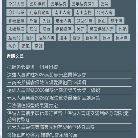
全球人壽
公勝保經
公平待客
公平待客原則
公益
分紅保單
利率變動型
南山人壽
南山產物
台灣人壽
和泰產險
外幣
失智
宏泰人壽
微型保險
捐血
旅平險
永續發展
理賠
癌症
網路投保
美元
英國保誠人壽
詐騙
超高齡
退休
遠雄人壽
還本
醫療
醫療險
長照
長照險
防詐
颱風
高齡
近期文章
把握暑假最後一個月出遊
遠雄人壽進駐2026高齡健康產業博覽會
三商美邦稱霸保險信望愛獎抱回13獎項
遠雄人壽榮獲2026保險信望愛獎五大獎一優選
元大人壽榮獲2026保險信望愛最佳商品創意獎
保險價值轉型成果獲肯定
保誠人壽攜手彰化銀行首賣「保誠人壽翔安滿利終身壽險(定
期給付型)」
元大人壽福氣美滿美元利率變動型終身壽險
發揮正向影響力 推動社會永續發展