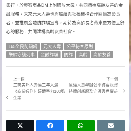
銀行，於專案商品DM上附贈放大鏡，共同精進高齡友善的金
融服務。未來元大人壽也將繼續與社福機構合作關懷高齡長
者，並推廣金融防詐騙宣導，期待為高齡長者帶來更方便且舒
心的服務，共同建構高齡友善社會。
165全民防騙網
元大人壽
公平待客原則
樂齡守護列車
金融詐騙
防詐
高齡
高齡友善
上一個
下一個
文
Previous
Next
三商美邦人壽連三年入選
遠雄人壽舉辦公平待客競賽
章
post:
post:
《商業週刊》碳競爭力100強
持續創新服務守護客戶權益
企業
導
覽
twitter
facebook
whatsapp
email