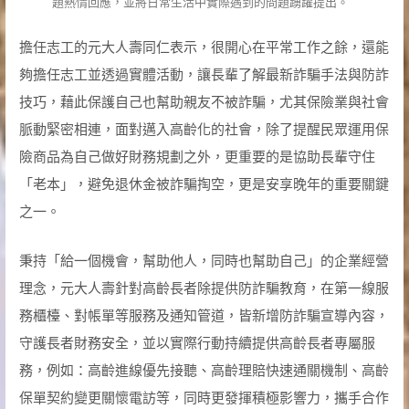
題熱情回應，並將日常生活中實際遇到的問題踴躍提出。
擔任志工的元大人壽同仁表示，很開心在平常工作之餘，還能
夠擔任志工並透過實體活動，讓長輩了解最新詐騙手法與防詐
技巧，藉此保護自己也幫助親友不被詐騙，尤其保險業與社會
脈動緊密相連，面對邁入高齡化的社會，除了提醒民眾運用保
險商品為自己做好財務規劃之外，更重要的是協助長輩守住
「老本」，避免退休金被詐騙掏空，更是安享晚年的重要關鍵
之一。
秉持「給一個機會，幫助他人，同時也幫助自己」的企業經營
理念，元大人壽針對高齡長者除提供防詐騙教育，在第一線服
務櫃檯、對帳單等服務及通知管道，皆新增防詐騙宣導內容，
守護長者財務安全，並以實際行動持續提供高齡長者專屬服
務，例如：高齡進線優先接聽、高齡理賠快速通關機制、高齡
保單契約變更關懷電訪等，同時更發揮積極影響力，攜手合作