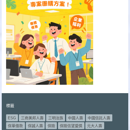
標籤
ESG
三商美邦人壽
三明治族
中國人壽
中國信託人壽
保單借款
保誠人壽
保險
保險信望愛獎
元大人壽