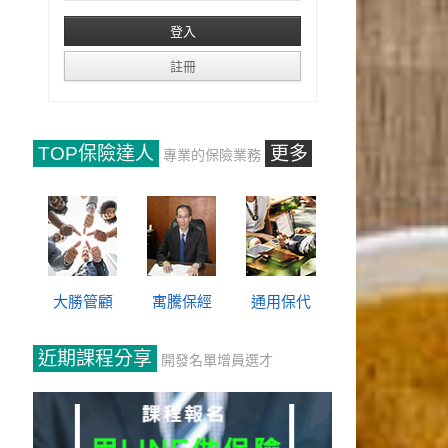
TOP保險達人
更多
專業的保險業務
大勝管顧
寓騰保經
通用保代
近期課程分享
開發名單增員選才