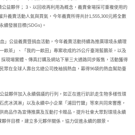
續公益夥伴； 3、以回收再利用為概念，義賣會場採可重複使用的
升義賣活動人氣與買氣，今年義賣所得共計1,555,300元將全數
續發展目標(SDGs)。
超熱血」公益義賣暨捐血活動，今年義賣活動持續為推廣環境永續理
一畝茶」、「我的一畝田」專案收成的25公斤臺灣藍鵲茶，以及
後，採現場實體、傳真訂購及網站下單三大通路同步販售，活動獲得
民眾在全球人壽台北總公司挽袖捐熱血，募得96袋的熱血幫助臺
界公益夥伴加入永續倡議的行列，如正在進行趴趴走生物多樣性環
石虎冰淇淋」以及永續中小企業「浦田竹鹽」等來共同來響應，
供商品作為宣傳推廣及互動打卡贈品，提升社會大眾對環境永續
全球夥伴目標，建立多元夥伴關係，協力促進永續的願景。