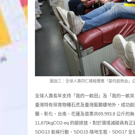
圖說三：全球人壽同仁積極響應「愛的超熱血」公
全球人壽長年支持「我的一畝田」及「我的一畝茶
臺灣特有保育物種石虎及臺灣藍鵲棲地外，成功創造
蘭、彰化、台南、花蓮及苗栗共69,993.8 公斤的無
11,670kgCO2-eq 的碳排放，對於環境減碳
SDG13 氣候行動、SDG15 陸地生態、SDG17