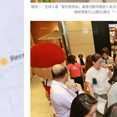
圖說一：全球人壽「愛的超熱血」義賣活動特邀超人氣主
總經理蕭乃心(圖左)擔任「