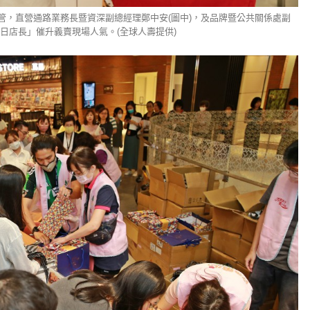
管，直營通路業務長暨資深副總經理鄭中安(圖中)，及品牌暨公共關係處副
一日店長」催升義賣現場人氣。(全球人壽提供)