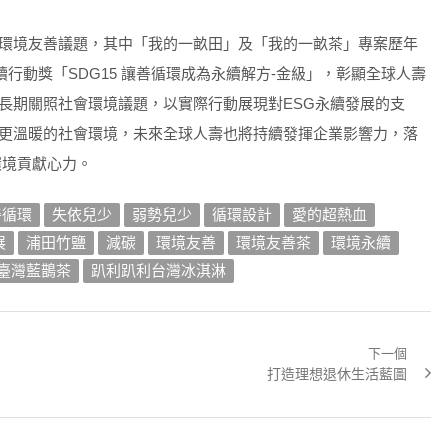
環境友善議題，其中「我的一畝田」及「我的一畝茶」專案歷年
續行動獎「SDG15 讓善循環成為永續解方-金級」，彰顯全球人壽
長期關照社會環境議題，以實際行動展現對ESG永續發展的支
更溫暖的社會環境，未來全球人壽也將持續發揮企業影響力，落
環境貢獻心力。
善循環
失依兒少
弱勢兒少
循環設計
愛的超熱血
展
浦田竹鹽
減碳
環境友善
環境友善茶
環境永續
臺灣藍鵲茶
趴利趴利台灣冰淇淋
下一個
Next
打造理想退休生活藍圖
post: