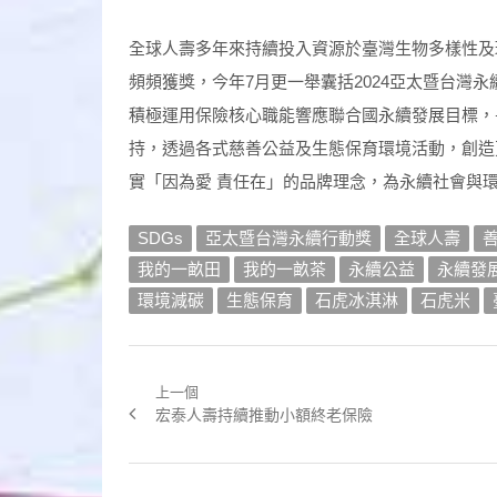
全球人壽多年來持續投入資源於臺灣生物多樣性及
頻頻獲獎，今年7月更一舉囊括2024亞太暨台灣永
積極運用保險核心職能響應聯合國永續發展目標，
持，透過各式慈善公益及生態保育環境活動，創造
實「因為愛 責任在」的品牌理念，為永續社會與
SDGs
亞太暨台灣永續行動獎
全球人壽
我的一畝田
我的一畝茶
永續公益
永續發
環境減碳
生態保育
石虎冰淇淋
石虎米
上一個
文
Previous
宏泰人壽持續推動小額終老保險
章
post:
導