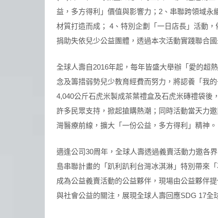
益，多方得利」價值與影響力；2、串聯跨領域永
材質打造而成； 4、特別企劃「一日店長」活動，催
捐助失依兒少公益團體，透過本次活動實踐聯合國永
全球人壽自2016年起，每年皆盛大舉辦「愛的
念及籌措弱勢兒少教育經費而努力，將認養「我的
4,040公斤石虎米製成茶葉禮盒及石虎米磚禮袋
許多民眾支持，掀起搶購熱潮；同時活動當天力邀
灣醫療前線，擴大「一份公益，多方得利」精神。
適逢公司30周年，全球人壽透過義賣活動力邀各
島串聯計畫的「趴利趴利台灣冰淇淋」特別帶來「
成為公益義賣活動的公益夥伴，現場由公益夥伴提
與社會公益的關注，展現全球人壽回應SDG 17