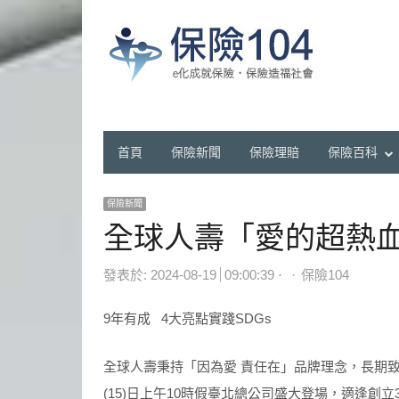
首頁
保險新聞
保險理賠
保險百科
保險新聞
全球人壽「愛的超熱
Author
發表於:
2024-08-19
09:00:39
保險104
9年有成 4大亮點實踐SDGs
全球人壽秉持「因為愛 責任在」品牌理念，長期
(15)日上午10時假臺北總公司盛大登場，適逢創立