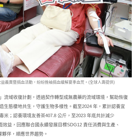
益義賣暨捐血活動，紛紛挽袖捐血緩解夏季血荒。(全球人壽提供)
」流域收復計劃，透過契作轉型成無農藥的流域環境，幫助恢復
生態棲地共生，守護生物多樣性。截至2024 年，累計認養宜
毒米；認養環境友善茶407.8 公斤，至2023 年底共計減少
具有正面效益，回應聯合國永續發展目標SDG12 責任消費與生產、
 全球夥伴，順應世界趨勢。