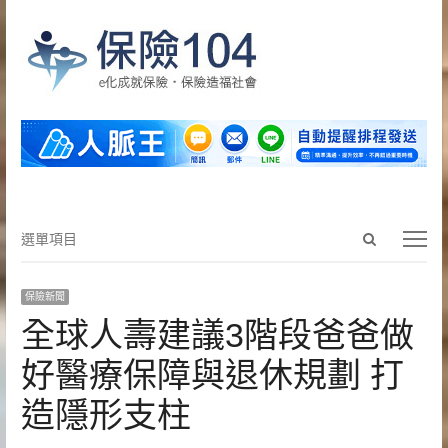
Open
選
選單項目
search
單
panel
項
保險新聞
目
全球人壽建議3階段爸爸做
好醫療保障與退休規劃 打
造隱形支柱