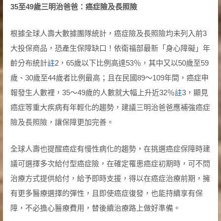
35
至
49
歲三明治爸爸：癌症險及長照險
根據全球人壽大數據團隊統計，癌症險及長照險均未列入前3
大投保商品，恐產生保障缺口！依衛福部最新「身心障礙」年
齡分布統計
註
2，65歲以下比例高達53％，其中又以50歲至59
歲、30歲至44歲者比例最高；且在民國89～109年間，癌症申
報發生人數裡，35～49歲的人數就大幅上升近32％
註
3，顯見
癌症等重大疾病有年輕化的趨勢，建議三明治爸爸應補強癌症
險及長照險，讓保障更加完善。
全球人壽也提醒癌症有慢性病化的趨勢，在挑選癌症保障時建
議可選擇多次給付型癌症險，在確定罹患癌症初期時，可不問
治療方式提供給付，給予即時支援，得以在癌症治療前期，擁
有更多醫療選擇的彈性，且即使癌症復發，也能持續享有保
障，不必擔心醫療費用，替後續治療路上做好準備。