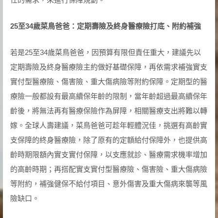
25
至
34
歲菜鳥爸爸：定期壽險及終身醫療險打底、附約補強
若是25至34歲菜鳥爸爸，因預算有限但責任重大，建議先以
定期壽險及終身醫療險主約做好基礎保障，再依需求補強實支
實付型醫療險、傷害險、重大傷病險等附約保障。定期型的醫
療險一般都設有最高續保年齡的限制，當年齡超過最高續保年
齡後，將無法再有醫療保險作為屏障，相關醫療支出將難以轉
嫁。全球人壽建議，菜鳥爸爸可趁年輕體況佳，挑選有高齡實
支保障的終身醫療險，除了原有的定額給付保障外，也提供高
齡時期限額內實支實付保障，以支應就診、醫療需求機率增加
的高齡時期；再搭配實支實付型醫療險、傷害險、重大傷病險
等附約，補強健保不給付項目、意外傷害及重大傷病來襲等風
險缺口。