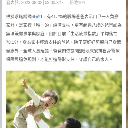
Author
發表於:
2023-08-02
09:00:32
保險104
根據求職網調查
註
1，有41.7%的職場爸爸表示自己一人負擔
家計，是家裡「唯一的」經濟支柱，更有超過八成的爸爸認為
無法兼顧事業與家庭，自評目前「生活疲憊指數」平均落在
78.1分。身為家中經濟支柱的爸爸，除了要好好照顧自己身體
健康外，全球人壽建議，爸爸們依據3個階段來安排自身醫療
保障與退休規劃，才能打造隱形支柱，守護自己的家人。