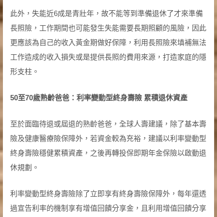
此外，失能近6成是青壯年，故不能等到準備退休了才來準備
長照險，工作期間也可能發生失能需要長期照顧的風險，因此
更應該為自己的收入黃金期做好保障，利用長照險來填補無法
工作造成的收入損失或是提供長照的費用來源，打造家庭的隱
形支柱。
50
至
70
歲熟齡爸爸：利率變動型終身壽險
累積退休資產
至於面臨待退或屆退的熟齡爸爸，全球人壽建議，除了基本壽
險及健康醫療險保障外，若資金較為充裕，建議以利率變動型
終身壽險穩健累積資產，之後再轉投保即期年金保險以啟動退
休規劃。
利率變動型終身壽險除了立即享有終身壽險保障外，每年還透
過宣告利率的機制享有增值回饋分享金，且利用增值回饋分享