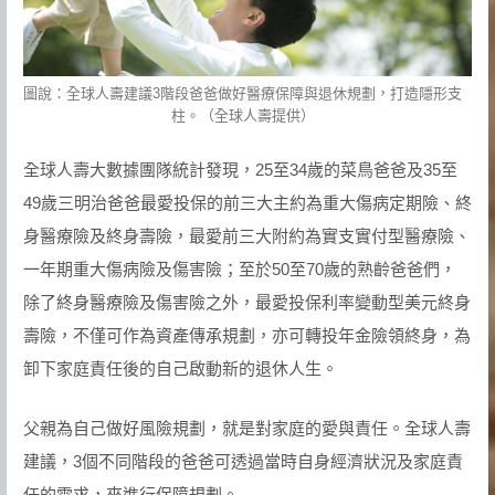
圖說：全球人壽建議3階段爸爸做好醫療保障與退休規劃，打造隱形支
柱。（全球人壽提供）
全球人壽大數據團隊統計發現，25至34歲的菜鳥爸爸及35至
49歲三明治爸爸最愛投保的前三大主約為重大傷病定期險、終
身醫療險及終身壽險，最愛前三大附約為實支實付型醫療險、
一年期重大傷病險及傷害險；至於50至70歲的熟齡爸爸們，
除了終身醫療險及傷害險之外，最愛投保利率變動型美元終身
壽險，不僅可作為資產傳承規劃，亦可轉投年金險領終身，為
卸下家庭責任後的自己啟動新的退休人生。
父親為自己做好風險規劃，就是對家庭的愛與責任。全球人壽
建議，3個不同階段的爸爸可透過當時自身經濟狀況及家庭責
任的需求，來進行保障規劃。