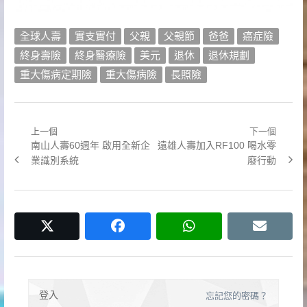
全球人壽
實支實付
父親
父親節
爸爸
癌症險
終身壽險
終身醫療險
美元
退休
退休規劃
重大傷病定期險
重大傷病險
長照險
上一個
下一個
文
Previous
Next
南山人壽60週年 啟用全新企
遠雄人壽加入RF100 喝水零
章
post:
post:
業識別系統
廢行動
導
覽
twitter
facebook
whatsapp
email
登入
忘記您的密碼？