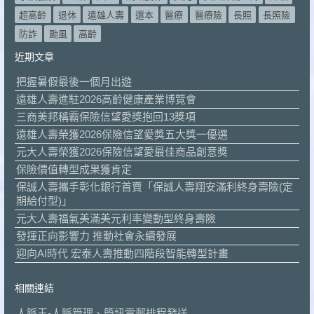
超高齡
退休
遠雄人壽
還本
醫療
醫療險
長照
長照險
防詐
颱風
高齡
近期文章
把握暑假最後一個月出遊
遠雄人壽進駐2026高齡健康產業博覽會
三商美邦稱霸保險信望愛獎抱回13獎項
遠雄人壽榮獲2026保險信望愛獎五大獎一優選
元大人壽榮獲2026保險信望愛最佳商品創意獎
保險價值轉型成果獲肯定
保誠人壽攜手彰化銀行首賣「保誠人壽翔安滿利終身壽險(定
期給付型)」
元大人壽福氣美滿美元利率變動型終身壽險
發揮正向影響力 推動社會永續發展
迎向AI時代 宏泰人壽推動四階段智能轉型計畫
相關連結
人脈王-人脈管理、簡訊電郵排程發送