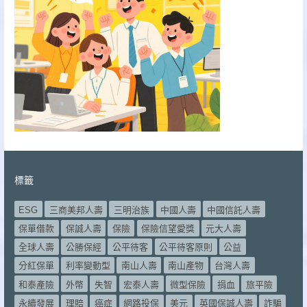
標籤
ESG
三商美邦人壽
三明治族
中國人壽
中國信託人壽
保單借款
保誠人壽
保險
保險信望愛獎
元大人壽
全球人壽
公勝保經
公平待客
公平待客原則
公益
分紅保單
利率變動型
南山人壽
南山產物
台灣人壽
和泰產險
外幣
失智
宏泰人壽
微型保險
捐血
旅平險
永續發展
理賠
癌症
網路投保
美元
英國保誠人壽
詐騙