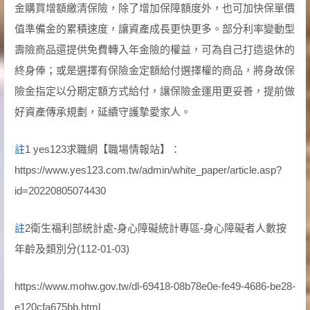
金購買增額繳清保險，除了增加保障額度外，也可加快保單價
值準備金的累積速度，讓資產成長更快更多。部分利率變動型
壽險商品還提供免費轉入年金險的權益，可為自己打造退休的
終身俸；或是選擇有保險金定額給付選擇權的商品，將身故保
險金指定以分期定額方式給付，讓保險金運用更妥善，提前做
好資產傳承規劃，延續守護摯愛家人。
註
1 yes123求職網【職場情報站】：
https://www.yes123.com.tw/admin/white_paper/article.asp?
id=20220805074430
註
2衛生福利部統計處-身心障礙統計專區-身心障礙者人數按
年齡及類別分(112-01-03)
https://www.mohw.gov.tw/dl-69418-08b78e0e-fe49-4686-be28-
e120cfa675bb.html