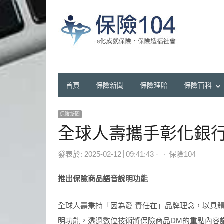
首頁
保險新聞
保險理賠
保險百科
保險新聞
全球人壽攜手彰化銀
Author
發表於:
2025-02-12
09:41:43
保險104
推出保險商品語音說明功能
全球人壽秉持「因為愛 責任在」品牌理念，以具
明功能，透過數位技術將保險商品DM的重點內容語