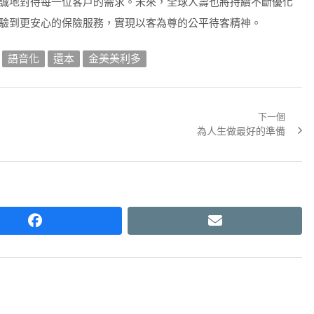
誠地對待每一位客戶的需求。未來，全球人壽也將持續不斷優化
驗到更安心的保險服務，實現以客為尊的公平待客精神。
語音化
還本
金美美利多
下一個
Next
為人生做最好的準備
post:
facebook
email