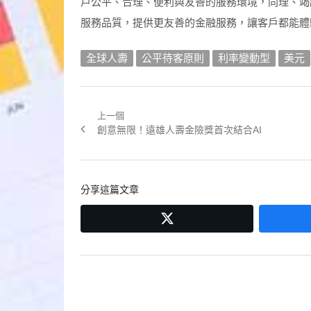
戶公平、合理、便利與友善的服務環境，同理、竭
服務品質，提供更友善的金融服務，讓客戶都能體
全球人壽
公平待客原則
利率變動型
美元
上一個
文
Previous
創意無限！遠雄人壽金險獎首次結合AI
章
post:
導
分享這篇文章
覽
twitter