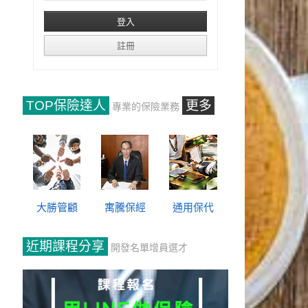
TOP保險達人
更多
專業的保險業務
大勝管顧
寓騰保經
通用保代
近期課程分享
開發名單增員選才