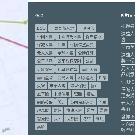
標籤
近期文
把握暑
ESG
三商美邦人壽
三明治族
遠雄人
中國人壽
中國信託人壽
保單借款
會
保誠人壽
保險
保險信望愛獎
三商美
元大人壽
全球人壽
公勝保經
遠雄人
獎一優
公平待客
公平待客原則
公益
元大人
分紅保單
利率變動型
南山人壽
品創意
南山產物
台灣人壽
和泰產險
外幣
保險價
失智
宏泰人壽
微型保險
捐血
保誠人
旅平險
永續發展
理賠
癌症
翔安滿
網路投保
美元
英國保誠人壽
詐騙
元大人
壽險
超高齡
退休
遠雄人壽
還本
醫療
發揮正
醫療險
長照
長照險
防詐
颱風
迎向A
高齡
轉型計