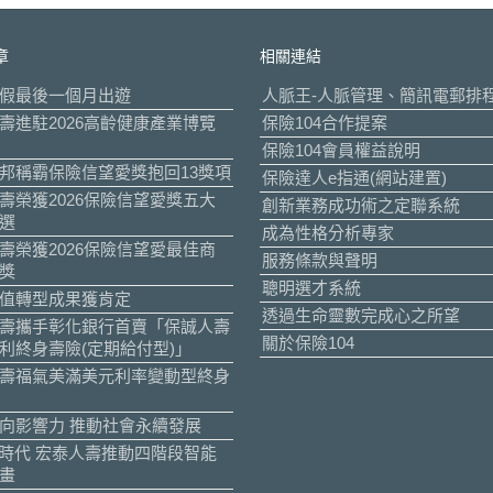
章
相關連結
假最後一個月出遊
人脈王-人脈管理、簡訊電郵排
壽進駐2026高齡健康產業博覽
保險104合作提案
保險104會員權益說明
邦稱霸保險信望愛獎抱回13獎項
保險達人e指通(網站建置)
壽榮獲2026保險信望愛獎五大
創新業務成功術之定聯系統
選
成為性格分析專家
壽榮獲2026保險信望愛最佳商
服務條款與聲明
獎
聰明選才系統
值轉型成果獲肯定
透過生命靈數完成心之所望
壽攜手彰化銀行首賣「保誠人壽
關於保險104
利終身壽險(定期給付型)」
壽福氣美滿美元利率變動型終身
向影響力 推動社會永續發展
I時代 宏泰人壽推動四階段智能
畫