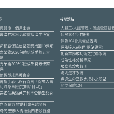
章
相關連結
假最後一個月出遊
人脈王-人脈管理、簡訊電郵排
壽進駐2026高齡健康產業博覽
保險104合作提案
保險104會員權益說明
邦稱霸保險信望愛獎抱回13獎項
保險達人e指通(網站建置)
壽榮獲2026保險信望愛獎五大
創新業務成功術之定聯系統
選
成為性格分析專家
壽榮獲2026保險信望愛最佳商
服務條款與聲明
獎
聰明選才系統
值轉型成果獲肯定
透過生命靈數完成心之所望
壽攜手彰化銀行首賣「保誠人壽
關於保險104
利終身壽險(定期給付型)」
壽福氣美滿美元利率變動型終身
向影響力 推動社會永續發展
I時代 宏泰人壽推動四階段智能