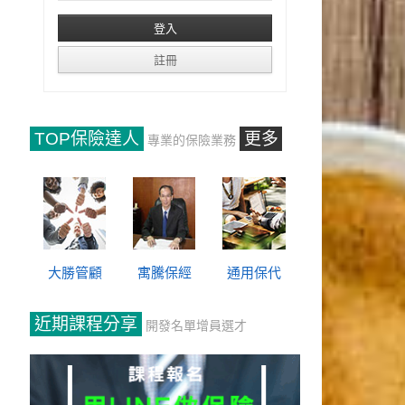
TOP保險達人
更多
專業的保險業務
大勝管顧
寓騰保經
通用保代
近期課程分享
開發名單增員選才