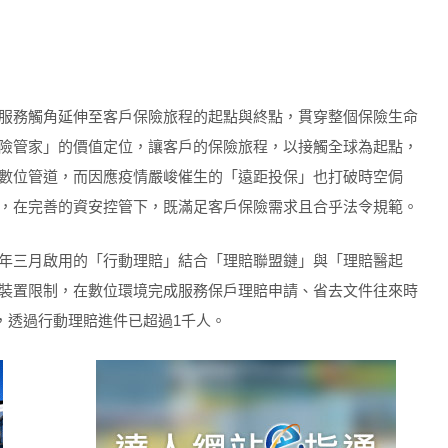
服務觸角延伸至客戶保險旅程的起點與終點，貫穿整個保險生命
險管家」的價值定位，讓客戶的保險旅程，以接觸全球為起點，
數位管道，而因應疫情嚴峻催生的「遠距投保」也打破時空侷
，在完善的資安控管下，既滿足客戶保險需求且合乎法令規範。
年三月啟用的「行動理賠」結合「理賠聯盟鏈」與「理賠醫起
裝置限制，在數位環境完成服務保戶理賠申請、省去文件往來時
止，透過行動理賠進件已超過1千人。