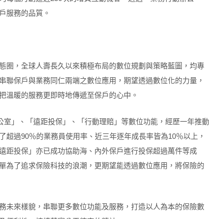
戶服務的品質。
態圈，全球人壽長久以來積極布局的數位規劃與策略藍圖，均專
串聯保戶與業務同仁兩端之數位應用，期望透過數位化的力量，
把溫暖的服務更即時地傳遞至保戶的心中。
辦公室」、「遠距投保」、「行動理賠」等數位功能，經歷一年推動
了超過90％的業務員使用率、近三年逐年成長率皆為10％以上，
遠距投保」亦已成功協助海、內外保戶進行投保超過萬件等成
單為了追求保險科技的浪潮，更期望能透過數位應用，將保險的
務未來樣貌，串聯更多數位功能及服務，打造以人為本的保險數