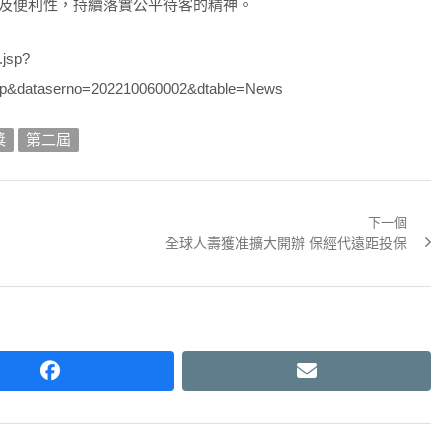
及便利性，持續落實公平待客的精神。
jsp?
sp&dataserno=202210060002&dtable=News
獎
第二屆
下一個
Next
全球人壽獲准擴大開辦 保經代遠距投保
post:
facebook
email