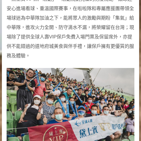
安心進場看球、重溫國際賽事，在啦啦隊和專屬應援團帶領全
場球迷為中華隊加油之下，能將眾人的激勵與期盼「集氣」給
中華隊，進攻火力全開、防守滴水不漏，將榮耀留在台灣；現
場除了提供全球人壽VIP保戶免費入場門票及保留席外，亦提
供不能錯過的道地府城美食與伴手禮，讓保戶擁有更優質的服
務及體驗。