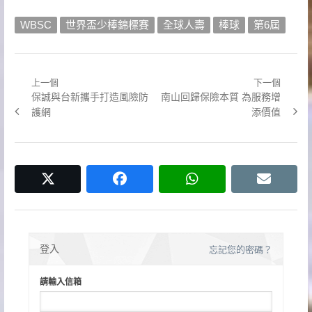
WBSC
世界盃少棒錦標賽
全球人壽
棒球
第6屆
上一個
下一個
文
Previous
Next
保誠與台新攜手打造風險防
南山回歸保險本質 為服務增
章
post:
post:
護網
添價值
導
覽
twitter
facebook
whatsapp
email
登入
忘記您的密碼？
請輸入信箱