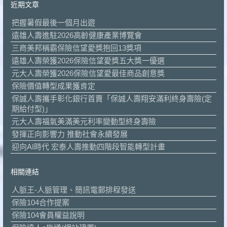
近期文章
把握暑假最後一個月出遊
遠雄人壽進駐2026高齡健康產業博覽會
三商美邦稱霸保險信望愛獎抱回13獎項
遠雄人壽榮獲2026保險信望愛獎五大獎一優選
元大人壽榮獲2026保險信望愛最佳商品創意獎
保險價值轉型成果獲肯定
保誠人壽攜手彰化銀行首賣「保誠人壽翔安滿利終身壽險(定
期給付型)」
元大人壽福氣美滿美元利率變動型終身壽險
發揮正向影響力 推動社會永續發展
迎向AI時代 宏泰人壽推動四階段智能轉型計畫
相關連結
人脈王-人脈管理、簡訊電郵排程發送
保險104合作提案
保險104會員權益說明