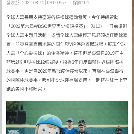
Author
發表於:
2022-08-11
09:00:55
保險104
全球人壽長期支持臺灣各級棒球運動發展，今年持續贊助
「2022第六屆WBSC世界盃少棒錦標賽」（U12），日前舉辦
全球人壽主題日活動，邀請全球人壽總經理馬君碩擔任開球嘉
賓，並號召雲嘉南地區的同仁與VIP保戶齊聚球場，展現全球
人壽「全心愛棒球」的企業精神。這不但是臺灣自2019年主
辦第2屆世界棒球12強賽後，睽違3年再度舉辦世界級國際棒
球賽事，更是自2020年新冠疫情爆發以來，首場在臺灣舉行
的國際棒球賽事，吸引不少球迷進場支持，一起替在紅土上奔
跑的各國小將喝采。