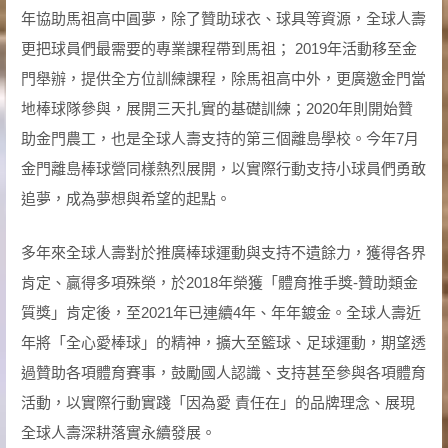
年協助馬祖高中圓夢，除了贊助球衣、球具等資源，全球人壽
更把球員們最需要的專業課程帶到馬祖； 2019年活動移至金
門舉辦，提供全方位訓練課程，除馬祖高中外，更廣邀金門當
地棒球隊參與，展開三天扎實的基礎訓練；2020年則開始贊
助金門農工，也是全球人壽支持的第三個離島學校。今年7月
金門離島棒球營同樣熱烈展開，以實際行動支持小球員們勇敢
追夢，成為夢想與希望的起點。
多年來全球人壽對於推廣棒球運動與支持不遺餘力，獲得各界
肯定、贏得多項殊榮，於2018年榮獲「體育推手獎-贊助類金
質獎」肯定後，至2021年已連續4年、年年鍍金。全球人壽近
年將「全心愛棒球」的精神，擴大至籃球、足球運動，期望透
過贊助各項體育賽事，鼓勵國人認識、支持甚至參與各項體育
活動，以實際行動實踐「因為愛 責任在」的品牌理念、展現
全球人壽深耕落實永續發展。