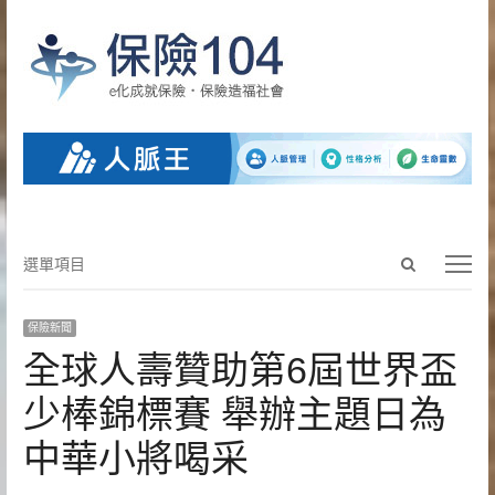
Open
選
選單項目
search
單
panel
項
保險新聞
目
全球人壽贊助第6屆世界盃
少棒錦標賽 舉辦主題日為
中華小將喝采