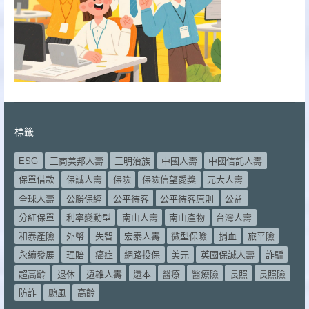
標籤
ESG
三商美邦人壽
三明治族
中國人壽
中國信託人壽
保單借款
保誠人壽
保險
保險信望愛獎
元大人壽
全球人壽
公勝保經
公平待客
公平待客原則
公益
分紅保單
利率變動型
南山人壽
南山產物
台灣人壽
和泰產險
外幣
失智
宏泰人壽
微型保險
捐血
旅平險
永續發展
理賠
癌症
網路投保
美元
英國保誠人壽
詐騙
超高齡
退休
遠雄人壽
還本
醫療
醫療險
長照
長照險
防詐
颱風
高齡