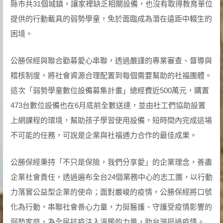
縣市共31個城鎮，讓家裡缺乏相關設備，也沒有取得教育單位
提供的行動載具的弱勢學童，免於面臨成為潛在遠距中輟生的
困境。
公勝保經與聯合勸募愛心串聯，透過嚴謹的專業審查、督導與
稽核制度，將社會資源合理配置到每個需要幫助的社福團體。
這次「弱勢學童數位設備募集計畫」總經費近500萬元，購置
473台數位設備也在6月底前全數送達，並由社工們協助設置
上網課程的環境，幫助孩子學習使用設備，短時間內完成這場
不可能的任務，可說是企業與社福通力合作的最佳成果。
公勝保經秉持「不只是保險，我們分享愛」的企業理念，善盡
企業社會責任，透過遍布全台24個業務中心的志工團，以行動
力落實公益型企業的使命；面對嚴峻的疫情，公勝保經將口號
化為行動，串聯社會善心力量，力挺醫護、守護受疫情影響的
弱勢家庭，為全民抗疫注入溫暖的力量，助台灣挺過疫情。