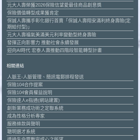
元大人壽榮獲2026保險信望愛最佳商品創意獎
保險價值轉型成果獲肯定
保誠人壽攜手彰化銀行首賣「保誠人壽翔安滿利終身壽險(定
期給付型)」
元大人壽福氣美滿美元利率變動型終身壽險
發揮正向影響力 推動社會永續發展
迎向AI時代 宏泰人壽推動四階段智能轉型計畫
相關連結
人脈王-人脈管理、簡訊電郵排程發送
保險104合作提案
保險104會員權益說明
保險達人e指通(網站建置)
創新業務成功術之定聯系統
成為性格分析專家
服務條款與聲明
聰明選才系統
透過生命靈數完成心之所望