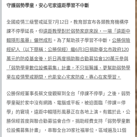
守護弱勢學童，安心宅家遠距學習不中斷
全國疫情三級警戒延至7月12日，教育部宣布各類教育機構停
課不停學延長，但
遠距教學對於弱勢家庭來說，一場「遠距中
輟隱形風暴」儼然成形
。為了幫助孩子學習不中斷，
公勝保險
經紀人（以下簡稱：公勝保經）繼6月3日
捐助臺北市政府120
萬元的防疫基金後，近日再度捐助聯合勸募協會120萬元參與
「弱勢學童數位設備募集」計畫，不只挺醫護、更幫助弱勢學
童在疫情警戒期間，也能安心宅家防疫，專心在家學習。
公勝保經董事長蔡文俊觀察到全台「停課不停學」之後，弱勢
學童礙於家中沒有網路、電腦或平板，被迫面臨「停課＝停
學」的窘境，遠距中輟隱形風暴正在各地上演。有鑑於此，公
勝保經首度與聯合勸募協會合作，捐助經費支持「弱勢學童數
位設備募集計畫」，串聯全台39家社福單位，區域遍及11個