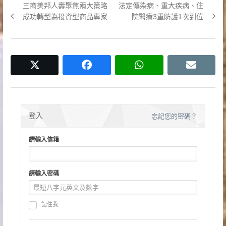
Previous
Next
三商美邦人壽聚焦兩大策略
法定傳染病、重大疾病、住
章
post:
post:
成功轉型為投資型商品專家
院醫療3重防護1次到位
導
覽
twitter
facebook
whatsapp
email
登入
忘記您的密碼？
請輸入信箱
請輸入密碼
記住我