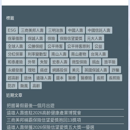
標籤
ESG
三商美邦人壽
三明治族
中國人壽
中國信託人壽
保單借款
保誠人壽
保險
保險信望愛獎
元大人壽
全球人壽
公勝保經
公平待客
公平待客原則
公益
分紅保單
利率變動型
南山人壽
南山產物
台灣人壽
和泰產險
外幣
失智
宏泰人壽
微型保險
捐血
旅平險
永續發展
理賠
癌症
網路投保
美元
英國保誠人壽
詐騙
超高齡
退休
遠雄人壽
還本
醫療
醫療險
長照
長照險
防詐
颱風
高齡
近期文章
把握暑假最後一個月出遊
遠雄人壽進駐2026高齡健康產業博覽會
三商美邦稱霸保險信望愛獎抱回13獎項
遠雄人壽榮獲2026保險信望愛獎五大獎一優選