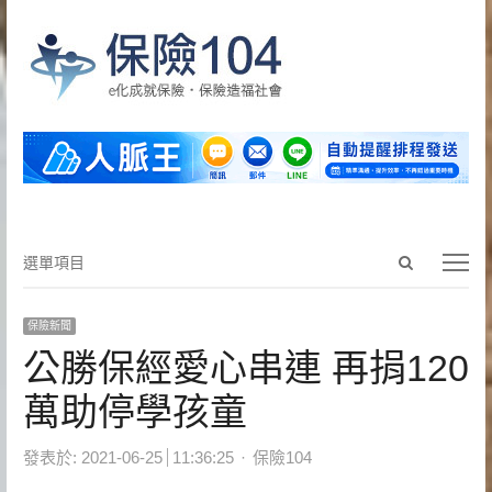
Open
選
選單項目
search
單
panel
項
保險新聞
目
公勝保經愛心串連 再捐120
萬助停學孩童
Author
發表於:
2021-06-25
11:36:25
保險104