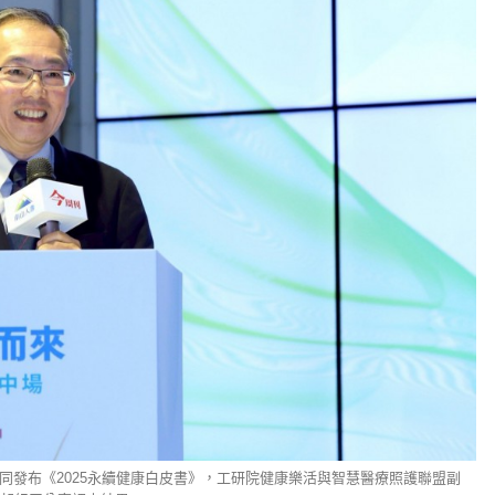
同發布《2025永續健康白皮書》，工研院健康樂活與智慧醫療照護聯盟副