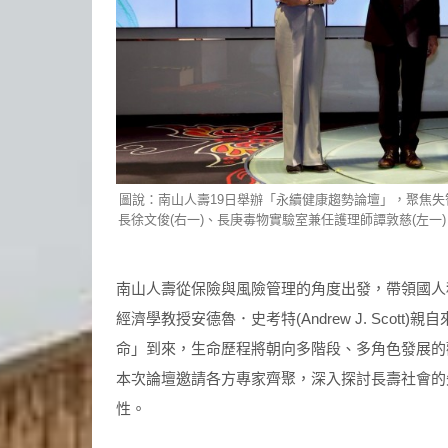
圖說：南山人壽19日舉辦「永續健康趨勢論壇」，聚焦失
長徐文俊(右一)、長庚毒物實驗室兼任護理師譚敦慈(左一
南山人壽從保險與風險管理的角度出發，帶領國人
經濟學教授安德魯．史考特(Andrew J. Scot
命」到來，生命歷程將朝向多階段、多角色發展的
本次論壇邀請各方專家齊聚，深入探討長壽社會的
性。