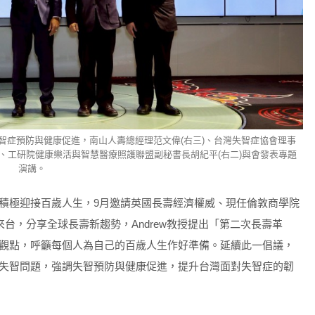
智症預防與健康促進，南山人壽總經理范文偉(右三)、台灣失智症協會理事
)、工研院健康樂活與智慧醫療照護聯盟副秘書長胡紀平(右二)與會發表專題
演講。
積極迎接百歲人生，9月邀請英國長壽經濟權威、現任倫敦商學院
t)親自來台，分享全球長壽新趨勢，Andrew教授提出「第二次長壽革
觀點，呼籲每個人為自己的百歲人生作好準備。延續此一倡議，
失智問題，強調失智預防與健康促進，提升台灣面對失智症的韌