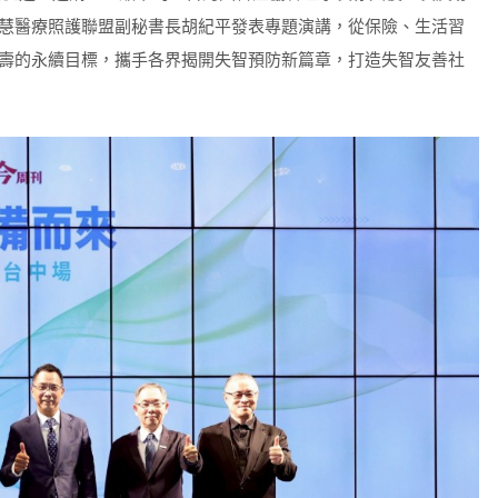
慧醫療照護聯盟副秘書長胡紀平發表專題演講，從保險、生活習
壽的永續目標，攜手各界揭開失智預防新篇章，打造失智友善社