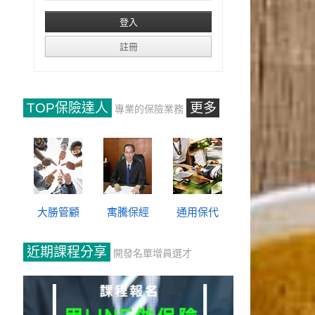
TOP保險達人
更多
專業的保險業務
大勝管顧
寓騰保經
通用保代
近期課程分享
開發名單增員選才