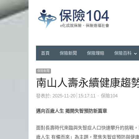
首頁
保險新聞
保險理賠
保險百科
保險新聞
南山人壽永續健康趨勢
Author
發表於:
2025-11-20
15:17:11
保險104
邁向百歲人生
揭開失智預防新篇章
面對長壽時代來臨與失智症人口快速攀升的挑戰，
歲人生 有備而來」為主題，聚焦失智症預防與健