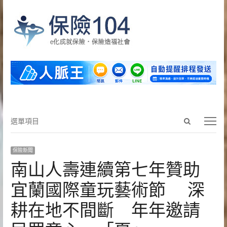
Open
選
選單項目
search
單
panel
項
保險新聞
目
南山人壽連續第七年贊助
宜蘭國際童玩藝術節 深
耕在地不間斷 年年邀請