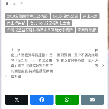
＃ ＃ ＃
2018宜蘭國際童玩藝術節
冬山河親水公園
南山人壽
南山聚樂部
台北市失親兒福利基金會
台灣兒童暨家庭扶助基金會宜蘭分事務所
宜蘭縣政府
上一個
下一個
文
Previous
Next
南山人壽獲獎再傳捷報！ 勇
面對難關…至少不要為錢煩
章
post:
post:
奪「金炬獎」、「傑出公關
惱 實支實付醫療險 國人必
獎」肯定 提供超越客戶期待
備
導
的關懷服務 持續推動醫療關
懷計畫
覽
twitter
facebook
whatsapp
email