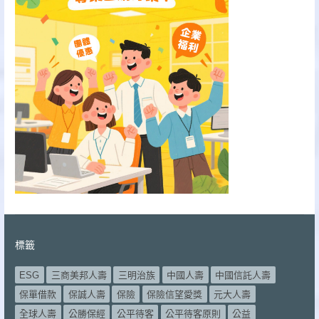
標籤
ESG
三商美邦人壽
三明治族
中國人壽
中國信託人壽
保單借款
保誠人壽
保險
保險信望愛獎
元大人壽
全球人壽
公勝保經
公平待客
公平待客原則
公益