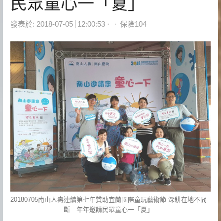
民眾童心一「夏」
Author
發表於:
2018-07-05
12:00:53
保險104
20180705南山人壽連續第七年贊助宜蘭國際童玩藝術節 深耕在地不間
斷 年年邀請民眾童心一「夏」