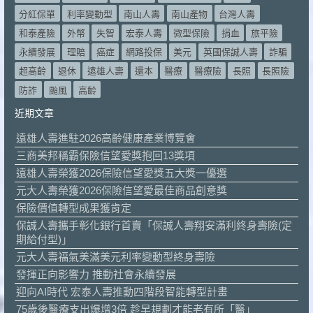
分紅保單
利率變動型
南山人壽
南山產物
台灣人壽
和泰產險
外幣
失智
宏泰人壽
微型保險
捐血
旅平險
永續發展
理賠
癌症
網路投保
美元
英國保誠人壽
詐騙
超高齡
退休
遠雄人壽
還本
醫療
醫療險
長照
長照險
防詐
颱風
高齡
近期文章
遠雄人壽進駐2026高齡健康產業博覽會
三商美邦稱霸保險信望愛獎抱回13獎項
遠雄人壽榮獲2026保險信望愛獎五大獎一優選
元大人壽榮獲2026保險信望愛最佳商品創意獎
保險價值轉型成果獲肯定
保誠人壽攜手彰化銀行首賣「保誠人壽翔安滿利終身壽險(定
期給付型)」
元大人壽福氣美滿美元利率變動型終身壽險
發揮正向影響力 推動社會永續發展
迎向AI時代 宏泰人壽推動四階段智能轉型計畫
75歲後醫療支出爆增3倍 趁早規劃才能老有所「醫」