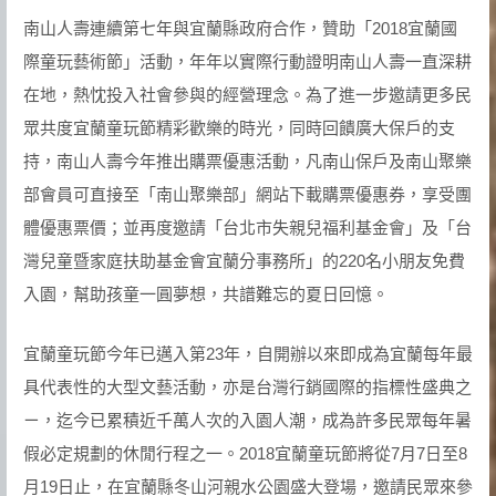
南山人壽連續第七年與宜蘭縣政府合作，贊助「2018宜蘭國
際童玩藝術節」活動，年年以實際行動證明南山人壽一直深耕
在地，熱忱投入社會參與的經營理念。為了進一步邀請更多民
眾共度宜蘭童玩節精彩歡樂的時光，同時回饋廣大保戶的支
持，南山人壽今年推出購票優惠活動，凡南山保戶及南山聚樂
部會員可直接至「南山聚樂部」網站下載購票優惠券，享受團
體優惠票價；並再度邀請「台北市失親兒福利基金會」及「台
灣兒童暨家庭扶助基金會宜蘭分事務所」的220名小朋友免費
入園，幫助孩童一圓夢想，共譜難忘的夏日回憶。
宜蘭童玩節今年已邁入第23年，自開辦以來即成為宜蘭每年最
具代表性的大型文藝活動，亦是台灣行銷國際的指標性盛典之
ㄧ，迄今已累積近千萬人次的入園人潮，成為許多民眾每年暑
假必定規劃的休閒行程之一。2018宜蘭童玩節將從7月7日至8
月19日止，在宜蘭縣冬山河親水公園盛大登場，邀請民眾來參