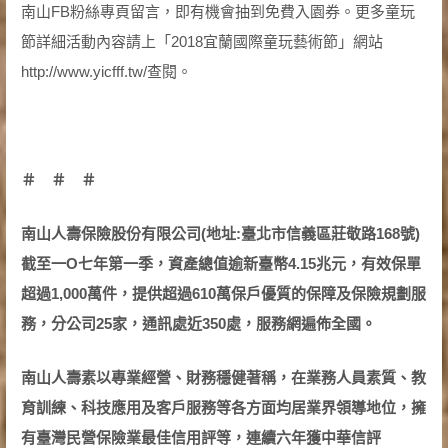
南山FB粉絲專頁留言，即有機會抽到免費入園券。更多童玩
節詳細活動內容請上「2018宜蘭國際童玩藝術節」網站
http://www.yicfff.tw/查閱。
＃ ＃ ＃
南山人壽保險股份有限公司(地址:臺北市信義區莊敬路168號)
截至一Ο七年第一季，資產總值逾新臺幣4.15兆元，有效保單
超過1,000萬件，提供超過610萬保戶優質的保障及保險規劃服
務，分公司25家，通訊處近350處，服務網遍佈全國。
南山人壽素以專業經營、財務穩健著稱，在業務人員素質、教
育訓練、科技應用及客戶服務等各方面均居業界領導地位，擁
有臺灣民營保險業最佳信用評等，連續六年獲中華信評