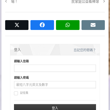
章
post:
post:
場！
民家庭公益看棒球
導
覽
twitter
facebook
whatsapp
email
登入
忘記您的密碼？
請輸入信箱
請輸入密碼
記住我