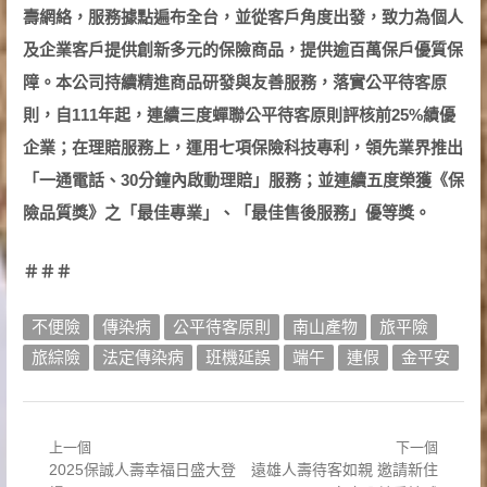
壽網絡，服務據點遍布全台，並從客戶角度出發，致力為個人
及企業客戶提供創新多元的保險商品，提供逾百萬保戶優質保
障。本公司持續精進商品研發與友善服務，落實公平待客原
則，自
111
年起，連續三度蟬聯公平待客原則評核前
25%
績優
企業；在理賠服務上，運用七項保險科技專利，領先業界推出
「一通電話、
30
分鐘內啟動理賠」服務；並連續五度榮獲《保
險品質獎》之「最佳專業」、「最佳售後服務」優等獎。
＃＃＃
不便險
傳染病
公平待客原則
南山產物
旅平險
旅綜險
法定傳染病
班機延誤
端午
連假
金平安
上一個
下一個
文
Previous
Next
2025保誠人壽幸福日盛大登
遠雄人壽待客如親 邀請新住