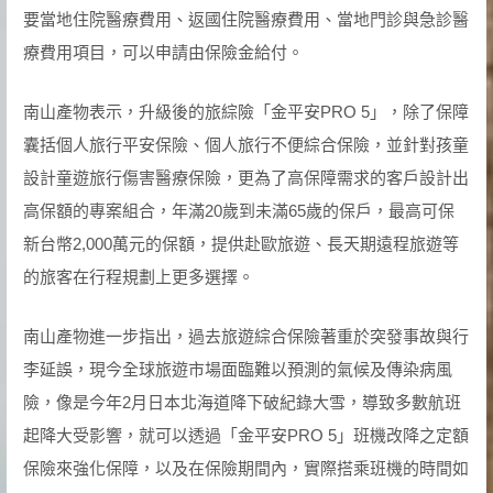
要當地住院醫療費用、返國住院醫療費用、當地門診與急診醫
療費用項目，可以申請由保險金給付。
南山產物表示，升級後的旅綜險「金平安PRO 5」，除了保障
囊括個人旅行平安保險、個人旅行不便綜合保險，並針對孩童
設計童遊旅行傷害醫療保險，更為了高保障需求的客戶設計出
高保額的專案組合，年滿20歲到未滿65歲的保戶，最高可保
新台幣2,000萬元的保額，提供赴歐旅遊、長天期遠程旅遊等
的旅客在行程規劃上更多選擇。
南山產物進一步指出，過去旅遊綜合保險著重於突發事故與行
李延誤，現今全球旅遊市場面臨難以預測的氣候及傳染病風
險，像是今年2月日本北海道降下破紀錄大雪，導致多數航班
起降大受影響，就可以透過「金平安PRO 5」班機改降之定額
保險來強化保障，以及在保險期間內，實際搭乘班機的時間如