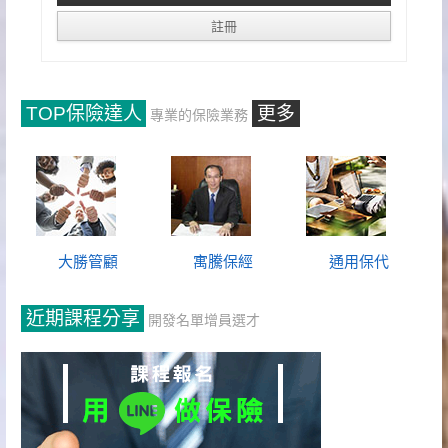
TOP保險達人
更多
專業的保險業務
大勝管顧
寓騰保經
通用保代
近期課程分享
開發名單增員選才