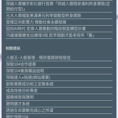
保誠人壽攜手彰化銀行首賣「保誠人壽翔安滿利終身壽險(定
期給付型)」
元大人壽福氣美滿美元利率變動型終身壽險
發揮正向影響力 推動社會永續發展
迎向AI時代 宏泰人壽推動四階段智能轉型計畫
75歲後醫療支出爆增3倍 趁早規劃才能老有所「醫」
相關連結
人脈王-人脈管理、簡訊電郵排程發送
保險104合作提案
保險104會員權益說明
保險達人e指通(網站建置)
創新業務成功術之定聯系統
成為性格分析專家
服務條款與聲明
聰明選才系統
透過生命靈數完成心之所望
關於保險104