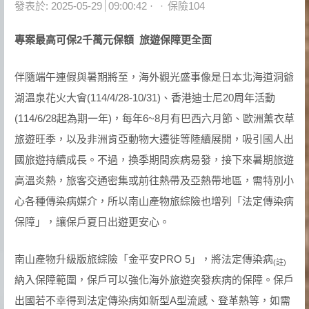
Author
發表於:
2025-05-29
09:00:42
保險104
專案最高可保
2
千萬元保額
旅遊保障更全面
伴隨端午連假與暑期將至，海外觀光盛事像是日本北海道洞爺
湖溫泉花火大會(114/4/28-10/31)、香港迪士尼20周年活動
(114/6/28起為期一年)，每年6~8月有巴西六月節、歐洲薰衣草
旅遊旺季，以及非洲肯亞動物大遷徙等陸續展開，吸引國人出
國旅遊持續成長。不過，換季期間疾病易發，接下來暑期旅遊
高溫炎熱，旅客交通密集或前往熱帶及亞熱帶地區，需特別小
心各種傳染病媒介，所以南山產物旅綜險也增列「法定傳染病
保障」，讓保戶夏日出遊更安心。
南山產物升級版旅綜險「金平安PRO 5」，將法定傳染病
(
註)
納入保障範圍，保戶可以強化海外旅遊突發疾病的保障。保戶
出國若不幸得到法定傳染病如新型A型流感、登革熱等，如需