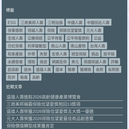
標籤
ESG
三商美邦人壽
三明治族
中國人壽
中國信託人壽
保單借款
保誠人壽
保險
保險信望愛獎
元大人壽
全球人壽
公勝保經
公平待客
公平待客原則
公益
分紅保單
利率變動型
南山人壽
南山產物
台灣人壽
和泰產險
外幣
失智
宏泰人壽
微型保險
捐血
旅平險
永續發展
理賠
癌症
網路投保
美元
英國保誠人壽
詐騙
超高齡
退休
遠雄人壽
還本
醫療
醫療險
長照
長照險
防詐
颱風
高齡
近期文章
遠雄人壽進駐2026高齡健康產業博覽會
三商美邦稱霸保險信望愛獎抱回13獎項
遠雄人壽榮獲2026保險信望愛獎五大獎一優選
元大人壽榮獲2026保險信望愛最佳商品創意獎
保險價值轉型成果獲肯定