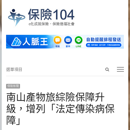
Open
選
選單項目
search
單
panel
項
保險新聞
目
南山產物旅綜險保障升
級，增列「法定傳染病保
障」