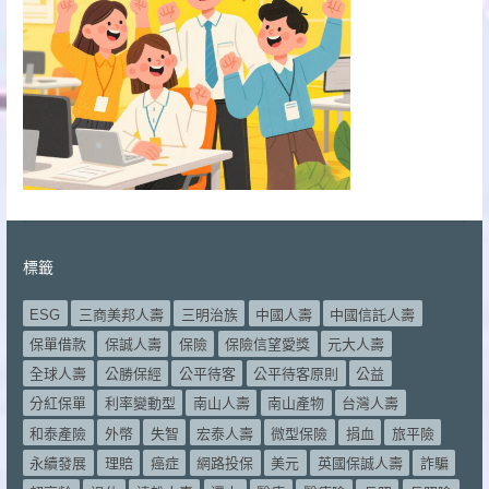
標籤
ESG
三商美邦人壽
三明治族
中國人壽
中國信託人壽
保單借款
保誠人壽
保險
保險信望愛獎
元大人壽
全球人壽
公勝保經
公平待客
公平待客原則
公益
分紅保單
利率變動型
南山人壽
南山產物
台灣人壽
和泰產險
外幣
失智
宏泰人壽
微型保險
捐血
旅平險
永續發展
理賠
癌症
網路投保
美元
英國保誠人壽
詐騙