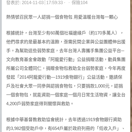
Author
發表於:
2014-11-03
17:59:33
保險104
熱情號召民眾一人認捐一個食物包 用愛溫暖台灣每一顆心
根據統計，台灣至少有60萬個社福邊緣戶（約170多萬人），
他們尋求的是最基本的溫飽，亟需民間企業與公益團體伸出援
手。為幫助這些弱勢家庭，去年台灣人壽攜手集團公益平台─
文向教育基金會啟動「阿龍愛行動」公益捐贈活動，動員集團
所屬公司全體同仁，捐贈食物包救助全台弱勢家庭，今年再度
發起「2014阿龍愛行動—1919食物銀行」公益活動，邀請保
戶及社會大眾一同參與認捐食物包，只要捐款1,000元，認捐
一個食物包，就能資助一個家庭一個月日常生活物資，讓全台
4,200戶弱勢家庭得到關懷與救助。
根據中華基督教救助協會統計，去年透過1919食物銀行資助
的3,982個受助戶中，有654戶屬於政府列冊的「低收入戶」、