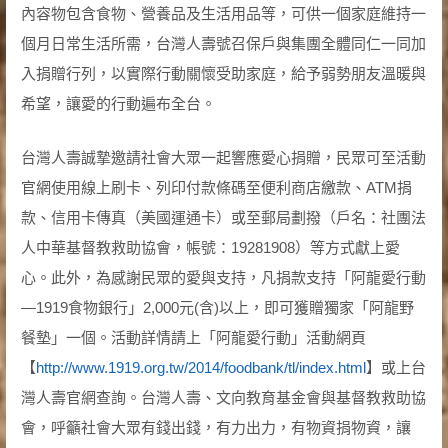
內容物包含食物、營養品及生活用品等，可供一個家庭維持一
個月日常生活所需，台灣人壽號召保戶與集團全體同仁一同加
入捐贈行列，以實際行動關懷受助家庭，給予弱勢朋友溫暖與
希望，讓愛的行動遍布全台。
台灣人壽誠摯邀請社會大眾一起響應愛心捐贈，民眾可至活動
官網使用線上刷卡、列印付款條碼至便利商店繳款、ATM捐
款、信用卡傳真（美國運通卡）或至郵局劃撥（戶名：社團法
人中華基督教救助協會，帳號：19281908）等方式獻上愛
心。此外，為感謝民眾的愛與支持，凡捐款支持「阿龍愛行動
—1919食物銀行」2,000元(含)以上，即可獲贈獨家「阿龍野
餐墊」一個。活動詳情請上「阿龍愛行動」活動網頁
【
http://www.1919.org.tw/2014/foodbank/tl/index.html
】或上台
灣人壽官網查詢。台灣人壽、文向教育基金會與基督教救助協
會，呼籲社會大眾有錢出錢，有力出力，有物資捐物資，讓