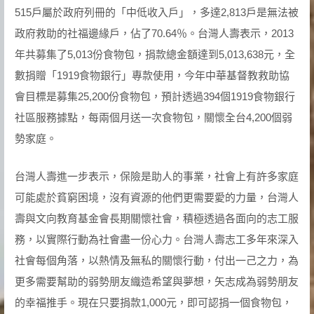
515戶屬於政府列冊的「中低收入戶」，多達2,813戶是無法被
政府救助的社福邊緣戶，佔了70.64％。台灣人壽表示，2013
年共募集了5,013份食物包，捐款總金額達到5,013,638元，全
數捐贈「1919食物銀行」專款使用，今年中華基督教救助協
會目標是募集25,200份食物包，預計透過394個1919食物銀行
社區服務據點，每兩個月送一次食物包，關懷全台4,200個弱
勢家庭。
台灣人壽進一步表示，保險是助人的事業，社會上有許多家庭
可能處於貧窮困境，沒有資源的他們更需要愛的力量，台灣人
壽與文向教育基金會長期關懷社會，積極透過各面向的志工服
務，以實際行動為社會盡一份心力。台灣人壽志工多年來深入
社會每個角落，以熱情及無私的關懷行動，付出一己之力，為
更多需要幫助的弱勢朋友織造希望與夢想，矢志成為弱勢朋友
的幸福推手。現在只要捐款1,000元，即可認捐一個食物包，