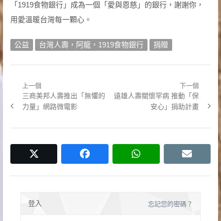
「1919食物銀行」成為一個「愛與恩慈」的銀行，謝謝你，
用愛溫暖台灣每一顆心。
公益
台灣人壽，阿龍，1919食物銀行
捐贈
上一個
下一個
文
Previous
Next
三商美邦人壽推出「無懼的
遠雄人壽關懷罕病 推動「保
章
post:
post:
力量」網路微電影
安心」捐助計畫
導
覽
twitter
facebook
whatsapp
email
登入
忘記您的密碼？