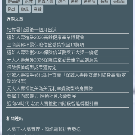
超高齡
退休
遠雄人壽
還本
醫療
醫療險
長照
長照險
防詐
颱風
高齡
近期文章
把握暑假最後一個月出遊
遠雄人壽進駐2026高齡健康產業博覽會
三商美邦稱霸保險信望愛獎抱回13獎項
遠雄人壽榮獲2026保險信望愛獎五大獎一優選
元大人壽榮獲2026保險信望愛最佳商品創意獎
保險價值轉型成果獲肯定
保誠人壽攜手彰化銀行首賣「保誠人壽翔安滿利終身壽險(定
期給付型)」
元大人壽福氣美滿美元利率變動型終身壽險
發揮正向影響力 推動社會永續發展
迎向AI時代 宏泰人壽推動四階段智能轉型計畫
相關連結
人脈王-人脈管理、簡訊電郵排程發送