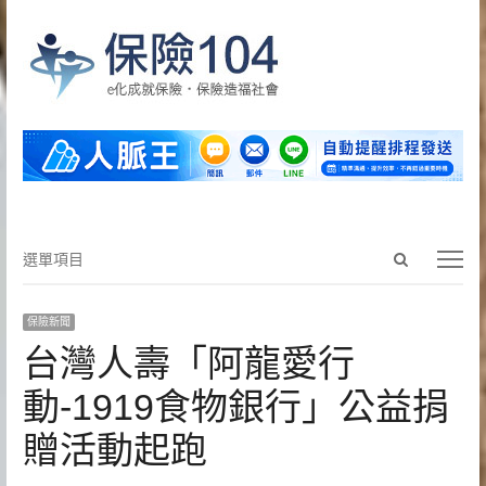
Open
選
選單項目
search
單
panel
項
保險新聞
目
台灣人壽「阿龍愛行
動-1919食物銀行」公益捐
贈活動起跑