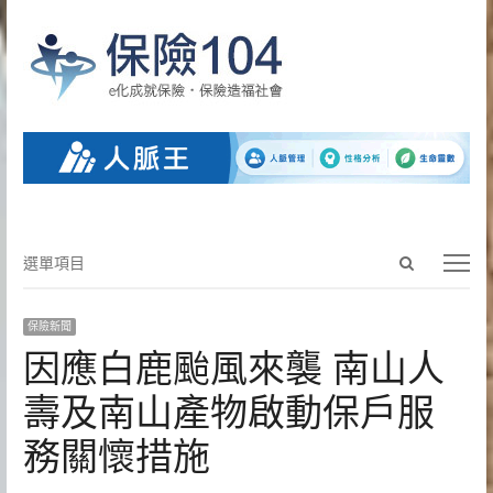
Open
選
選單項目
search
單
panel
項
保險新聞
目
因應白鹿颱風來襲 南山人
壽及南山產物啟動保戶服
務關懷措施