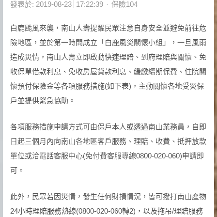
Author
發表於:
2019-08-23
17:22:39
保險104
白鹿颱風來襲，南山人壽提醒民眾注意自身安全並避免前往危
險地區，並於第一時間成立「白鹿風災關懷小組」，一旦風雨
造成災情，南山人壽立即啟動快速理賠、到府理賠與關懷、免
收保單借款利息、免收房屋貸款利息、緩繳續期保費、住院關
懷預付保險金等各項服務措施(如下表)，主動關懷各地受災保
戶並提供緊急協助。
各項服務措施申請方式可由保戶本人或透過南山業務員，自即
日起三個月內向南山各地區客戶服務、理賠、收費、抵押放款
單位或洽電話客服中心(免付費客服專線0800-020-060)申請即
可。
此外，民眾若因災情，發生任何財損情況，皆可撥打南山產物
24小時理賠服務熱線(0800-020-060轉2)，以及拖吊/理賠服務