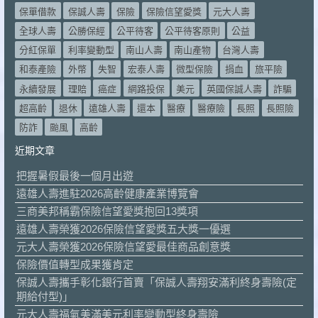
保單借款
保誠人壽
保險
保險信望愛獎
元大人壽
全球人壽
公勝保經
公平待客
公平待客原則
公益
分紅保單
利率變動型
南山人壽
南山產物
台灣人壽
和泰產險
外幣
失智
宏泰人壽
微型保險
捐血
旅平險
永續發展
理賠
癌症
網路投保
美元
英國保誠人壽
詐騙
超高齡
退休
遠雄人壽
還本
醫療
醫療險
長照
長照險
防詐
颱風
高齡
近期文章
把握暑假最後一個月出遊
遠雄人壽進駐2026高齡健康產業博覽會
三商美邦稱霸保險信望愛獎抱回13獎項
遠雄人壽榮獲2026保險信望愛獎五大獎一優選
元大人壽榮獲2026保險信望愛最佳商品創意獎
保險價值轉型成果獲肯定
保誠人壽攜手彰化銀行首賣「保誠人壽翔安滿利終身壽險(定
期給付型)」
元大人壽福氣美滿美元利率變動型終身壽險