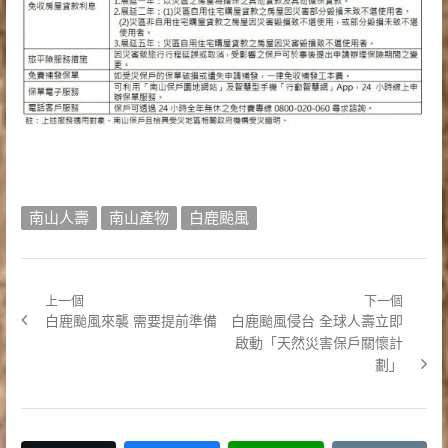
南山人壽
南山產物
白鹿颱風
上一個
下一個
文
Previous
Next
白鹿颱風來襲 需要提前準備
白鹿颱風侵台 全球人壽立即
章
post:
post:
啟動「天然災害保戶關懷計
劃」
導
覽