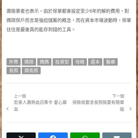
壽險業者也表示，由於保單都會設定至少6年的解約費用，對
媽咪保戶而言是強迫儲蓄的概念，而在資本市場波動時，保單
往往是最後真的能存到錢的工具。
外幣
媽咪
媽媽
投資型
母親
還本
醫療
長照
類長照
上一個
下一個
文
Previous
Next
宏泰人壽熱血召集令 愛心募
保險局要求長照險要有簡單
章
post:
post:
血
版
導
覽