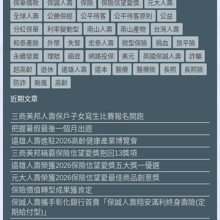
保單借款
保誠人壽
保險
保險信望愛獎
元大人壽
全球人壽
公勝保經
公平待客
公平待客原則
公益
分紅保單
利率變動型
南山人壽
南山產物
台灣人壽
和泰產險
外幣
失智
宏泰人壽
微型保險
捐血
旅平險
永續發展
理賠
癌症
網路投保
美元
英國保誠人壽
詐騙
超高齡
退休
遠雄人壽
還本
醫療
醫療險
長照
長照險
防詐
颱風
高齡
近期文章
三商美邦人壽保戶子女寫生比賽報名開跑
把握暑假最後一個月出遊
遠雄人壽進駐2026高齡健康產業博覽會
三商美邦稱霸保險信望愛獎抱回13獎項
遠雄人壽榮獲2026保險信望愛獎五大獎一優選
元大人壽榮獲2026保險信望愛最佳商品創意獎
保險價值轉型成果獲肯定
保誠人壽攜手彰化銀行首賣「保誠人壽翔安滿利終身壽險(定
期給付型)」