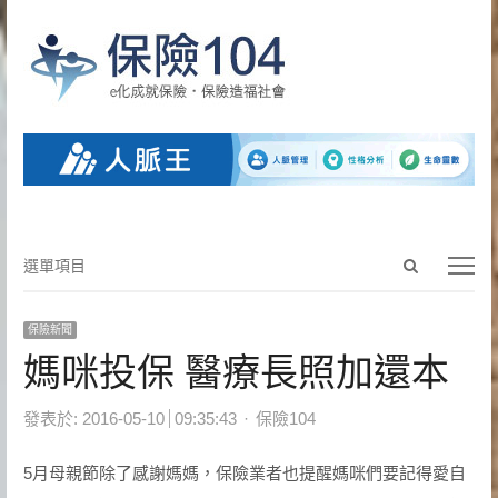
Open
選
選單項目
search
單
panel
項
保險新聞
目
媽咪投保 醫療長照加還本
Author
發表於:
2016-05-10
09:35:43
保險104
5月母親節除了感謝媽媽，保險業者也提醒媽咪們要記得愛自