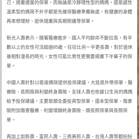
己，規畫適當的保單，而無論是冷靜理性型的媽媽，還是感性
溫柔型的媽咪不外乎都是先確保醫療準備無虞，有健康的身體
再來想理財、退休規畫與長期照護等保單。
新光人壽表示，隨著醫療進步、國人平均餘命不斷拉長，有半
數以上的女性可活超過85歲，往往比另一半更長壽，對於退休
後相對漫長的時光，女性可能比男性更需要規畫下半輩子的保
單。
中國人壽針對12星座媽咪提供投保建議，大抵是外幣保單、醫
療險、長照險與利變終身壽險，全球人壽也依據12生肖的媽媽
給予投保建議，主要是類全委投資型保單、還本型保單、傷害
險附加傷害醫療、利變增額終身壽險、類長照保單與長照保
單。
再加上如新壽、富邦人壽、三商美邦人壽、台灣人壽等都紛紛