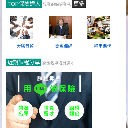
TOP保險達人
更多
專業的保險業務
大勝管顧
寓騰保經
通用保代
近期課程分享
開發名單增員選才