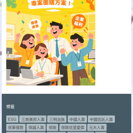
標籤
ESG
三商美邦人壽
三明治族
中國人壽
中國信託人壽
保單借款
保誠人壽
保險
保險信望愛獎
元大人壽