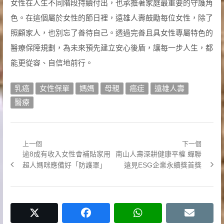
女性在人生不同階段持續付出，也承擔著家庭最重要的守護角
色。在這個屬於女性的節日裡，遠雄人壽鼓勵每位女性，除了
照顧家人，也別忘了善待自己。透過完善且具女性專屬特色的
醫療保障規劃，為未來預先建立安心後盾，讓每一步人生，都
能更從容、自信地前行。
乳癌
女性保單
媽媽
母親
癌症
遠雄人壽
醫療
上一個
下一個
文
Previous
Next
逾8成有收入女性會補貼家用
南山人壽深耕健康平權 蟬聯
章
post:
post:
超人媽咪應備好「防護罩」
遠見ESG企業永續獎首獎
導
覽
twitter
facebook
whatsapp
email