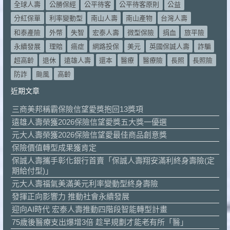
全球人壽
公勝保經
公平待客
公平待客原則
公益
分紅保單
利率變動型
南山人壽
南山產物
台灣人壽
和泰產險
外幣
失智
宏泰人壽
微型保險
捐血
旅平險
永續發展
理賠
癌症
網路投保
美元
英國保誠人壽
詐騙
超高齡
退休
遠雄人壽
還本
醫療
醫療險
長照
長照險
防詐
颱風
高齡
近期文章
三商美邦稱霸保險信望愛獎抱回13獎項
遠雄人壽榮獲2026保險信望愛獎五大獎一優選
元大人壽榮獲2026保險信望愛最佳商品創意獎
保險價值轉型成果獲肯定
保誠人壽攜手彰化銀行首賣「保誠人壽翔安滿利終身壽險(定
期給付型)」
元大人壽福氣美滿美元利率變動型終身壽險
發揮正向影響力 推動社會永續發展
迎向AI時代 宏泰人壽推動四階段智能轉型計畫
75歲後醫療支出爆增3倍 趁早規劃才能老有所「醫」