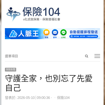
Open
選
選單項目
search
單
panel
項
保險新聞
目
守護全家，也別忘了先愛
自己
Author
發表於:
2026-05-10
09:00:36
保險104