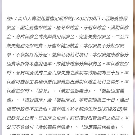
註5：南山人壽溢起堅齒定期保險(TKI)給付項目：活動義齒保
險金、固定義齒保險金、植牙保險金、牙冠保險金、滿期保險
金、身故保險金或喪葬費用保險金、完全失能保險金、二至六
級失能豁免保險費、牙齒保健回饋金。本保險為不分紅保險
單，不參加紅利分配，並無紅利給付項目。本保險健康險部分
因費率計算考慮脫退率，故健康險部分無解約金。本保險投保
時，牙周病及致成二至六級失能之疾病等待期間為三十日。本
保險可能發生累積所繳保險費超出滿期保險金給付之情形。本
保險投保時，「拔牙」、「裝設活動義齒」、「裝設固定義
齒」、「接受植牙」及「裝設牙冠」等待期間為三十日，惟因
傷害所致者不在此限。被保險人於本契約生效日(或復效日)前
已缺牙之位置、已拔牙之位置；或已接受根管治療之恆齒，本
公司不負給付「活動義齒保險金」、「固定義齒保險金」、