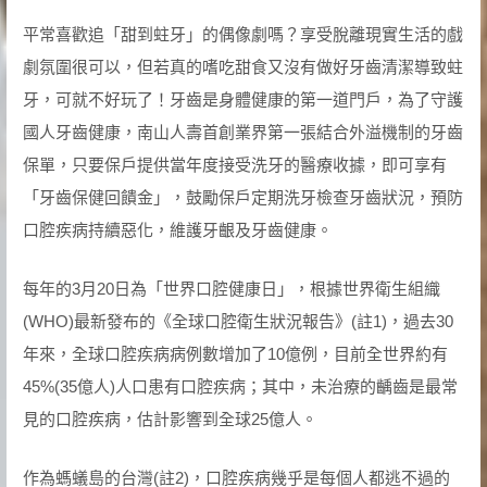
平常喜歡追「甜到蛀牙」的偶像劇嗎？享受脫離現實生活的戲
劇氛圍很可以，但若真的嗜吃甜食又沒有做好牙齒清潔導致蛀
牙，可就不好玩了！牙齒是身體健康的第一道門戶，為了守護
國人牙齒健康，南山人壽首創業界第一張結合外溢機制的牙齒
保單，只要保戶提供當年度接受洗牙的醫療收據，即可享有
「牙齒保健回饋金」，鼓勵保戶定期洗牙檢查牙齒狀況，預防
口腔疾病持續惡化，維護牙齦及牙齒健康。
每年的3月20日為「世界口腔健康日」，根據世界衛生組織
(WHO)最新發布的《全球口腔衛生狀況報告》(註1)，過去30
年來，全球口腔疾病病例數增加了10億例，目前全世界約有
45%(35億人)人口患有口腔疾病；其中，未治療的齲齒是最常
見的口腔疾病，估計影響到全球25億人。
作為螞蟻島的台灣(註2)，口腔疾病幾乎是每個人都逃不過的