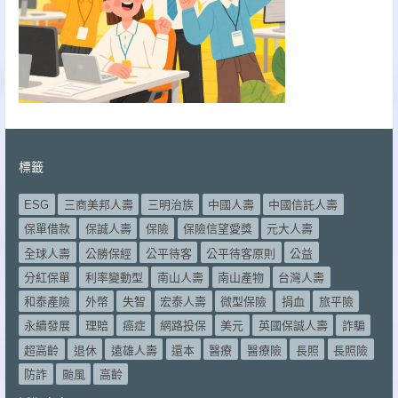
標籤
ESG
三商美邦人壽
三明治族
中國人壽
中國信託人壽
保單借款
保誠人壽
保險
保險信望愛獎
元大人壽
全球人壽
公勝保經
公平待客
公平待客原則
公益
分紅保單
利率變動型
南山人壽
南山產物
台灣人壽
和泰產險
外幣
失智
宏泰人壽
微型保險
捐血
旅平險
永續發展
理賠
癌症
網路投保
美元
英國保誠人壽
詐騙
超高齡
退休
遠雄人壽
還本
醫療
醫療險
長照
長照險
防詐
颱風
高齡