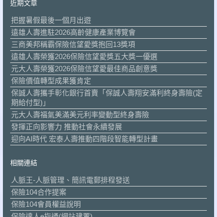
近期文章
把握暑假最後一個月出遊
遠雄人壽進駐2026高齡健康產業博覽會
三商美邦稱霸保險信望愛獎抱回13獎項
遠雄人壽榮獲2026保險信望愛獎五大獎一優選
元大人壽榮獲2026保險信望愛最佳商品創意獎
保險價值轉型成果獲肯定
保誠人壽攜手彰化銀行首賣「保誠人壽翔安滿利終身壽險(定
期給付型)」
元大人壽福氣美滿美元利率變動型終身壽險
發揮正向影響力 推動社會永續發展
迎向AI時代 宏泰人壽推動四階段智能轉型計畫
相關連結
人脈王-人脈管理、簡訊電郵排程發送
保險104合作提案
保險104會員權益說明
保險達人e指通(網站建置)