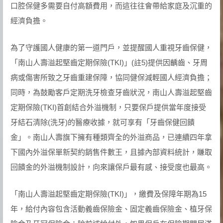
口腔保健多需要自付高額費用，而這往往會帶給家庭及沉重的
經濟負擔。
為了守護國人健康的第一道門戶，並提醒國人重視牙齒保健，
「南山人壽溢起堅齒定期保險(TKI)」(註5)提供因齲齒、牙周
病或傷害所致之牙齒重建保障，協同健保減輕國人經濟負擔；
同時，為鼓勵客戶定期洗牙檢查牙齒狀況，南山人壽溢起堅齒
定期保險(TKI)首創結合外溢機制，只要保戶提供當年度接受
牙結石清除(洗牙)的醫療收據，就可享有「牙齒保健回饋
金」。南山人壽旗下擁有種類齊全的外溢商品，已連續四年拿
下國內外溢保單新契約銷售件數王，且據內部資料統計，賺取
回饋金的外溢機制設計，向來讓保戶最有感、接受度也最高。
「南山人壽溢起堅齒定期保險(TKI)」，繳費及保障年期為15
年，給付內容包含活動義齒保險金、固定義齒保險金、植牙保