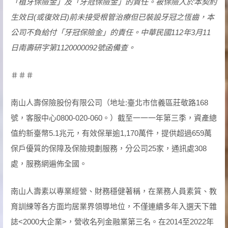
「植牙保險金」及「牙冠保險金」的責任。被保險人於本契約
生效日(或復效日)前未接受根管治療但已裝設牙冠之恆齒，本
公司不負給付「牙冠保險金」的責任。中華民國112年3月11
日南壽研字第1120000092號函備查。
＃＃＃
南山人壽保險股份有限公司（地址:臺北市信義區莊敬路168
號，客服中心0800-020-060。）截至一一一年第三季，資產總
值約新臺幣5.1兆元，有效保單逾1,170萬件，提供超過659萬
保戶優質的保障及保險規劃服務，分公司25家，通訊處308
處，服務網遍佈全國。
南山人壽素以專業經營、財務穩健著稱，在業務人員素質、教
育訓練等各方面均居業界領導地位，不僅連續多年入選天下雜
誌<2000大企業>，營收名列金融業第三名。在2014至2022年