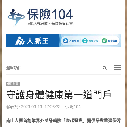
Open
選
選單項目
search
單
panel
項
保險新聞
目
守護身體健康第一道門戶
Author
發表於:
2023-03-13
17:26:33
保險104
南山人壽首創業界外溢牙齒險「溢起堅齒」提供牙齒重建保障