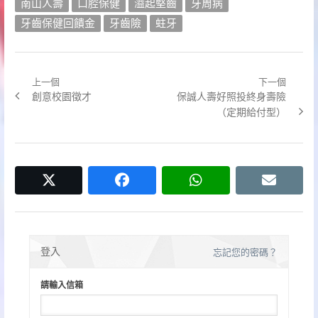
南山人壽
口腔保健
溢起堅齒
牙周病
牙齒保健回饋金
牙齒險
蛀牙
上一個
下一個
文
Previous
Next
創意校園徵才
保誠人壽好照投終身壽險
章
post:
post:
（定期給付型）
導
覽
twitter
facebook
whatsapp
email
登入
忘記您的密碼？
請輸入信箱