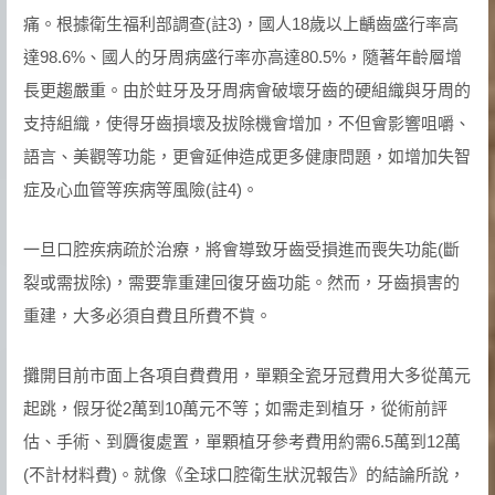
痛。根據衛生福利部調查(註3)，國人18歲以上齲齒盛行率高
達98.6%、國人的牙周病盛行率亦高達80.5%，隨著年齡層增
長更趨嚴重。由於蛀牙及牙周病會破壞牙齒的硬組織與牙周的
支持組織，使得牙齒損壞及拔除機會增加，不但會影響咀嚼、
語言、美觀等功能，更會延伸造成更多健康問題，如增加失智
症及心血管等疾病等風險(註4)。
一旦口腔疾病疏於治療，將會導致牙齒受損進而喪失功能(斷
裂或需拔除)，需要靠重建回復牙齒功能。然而，牙齒損害的
重建，大多必須自費且所費不貲。
攤開目前市面上各項自費費用，單顆全瓷牙冠費用大多從萬元
起跳，假牙從2萬到10萬元不等；如需走到植牙，從術前評
估、手術、到贗復處置，單顆植牙參考費用約需6.5萬到12萬
(不計材料費)。就像《全球口腔衛生狀況報告》的結論所說，