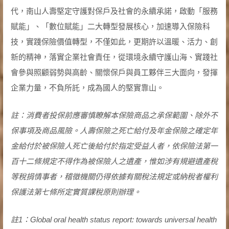
代，南山人壽堅定守護對保戶及社會的永續承諾，啟動「服務
賦能」、「數位賦能」二大轉型發展核心，加速導入保險科
技，實踐保險價值轉型，不僅如此，更期許以溫暖、活力、創
新的精神，落實企業社會責任，從環境永續守護山海、實踐社
會參與照顧弱勢與高齡、關懷保戶與員工夥伴三大面向，發揮
企業力量，不負所託，成為國人的堅實靠山。
註：消費者投保前應審慎瞭解本保險商品之承保範圍、除外不
保事項及商品風險。人壽保險之死亡給付及年金保險之確定年
金給付於被保險人死亡後給付於指定受益人者，依保險法第一
百十二條規定不得作為被保險人之遺產，惟如涉有規避遺產稅
等稅捐情事者，稽徵機關仍得依據有關稅法規定或納稅者權利
保護法第七條所定實質課稅原則辦理。
註1：Global oral health status report: towards universal health