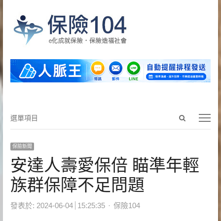
Open
選
選單項目
search
單
panel
項
保險新聞
目
安達人壽愛保倍 瞄準年輕
族群保障不足問題
Author
發表於:
2024-06-04
15:25:35
保險104