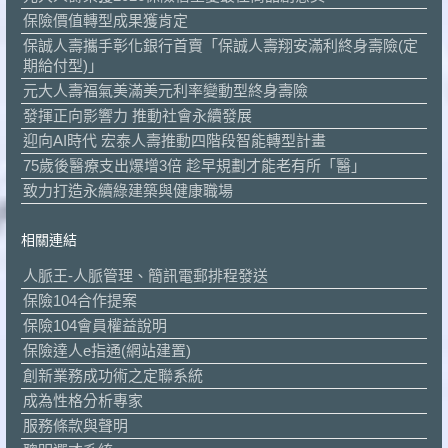
保險價值轉型成果獲肯定
保誠人壽攜手彰化銀行首賣「保誠人壽翔安滿利終身壽險(定
期給付型)」
元大人壽福氣美滿美元利率變動型終身壽險
發揮正向影響力 推動社會永續發展
迎向AI時代 宏泰人壽推動四階段智能轉型計畫
75歲後醫療支出爆增3倍 趁早規劃才能老有所「醫」
致力打造永續綠建築與健康職場
相關連結
人脈王-人脈管理、簡訊電郵排程發送
保險104合作提案
保險104會員權益說明
保險達人e指通(網站建置)
創新業務成功術之定聯系統
成為性格分析專家
服務條款與聲明