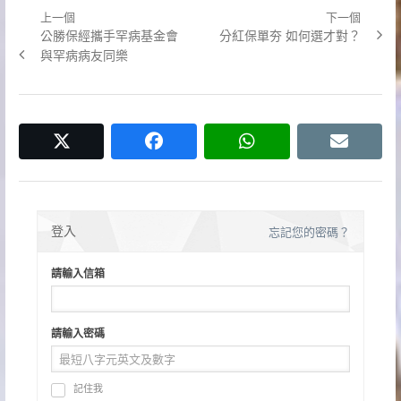
上一個
下一個
文
Previous
Next
公勝保經攜手罕病基金會
分紅保單夯 如何選才對？
章
post:
post:
與罕病病友同樂
導
覽
twitter
facebook
whatsapp
email
登入
忘記您的密碼？
請輸入信箱
請輸入密碼
記住我