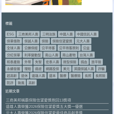
標籤
ESG
三商美邦人壽
三明治族
中國人壽
中國信託人壽
保單借款
保誠人壽
保險
保險信望愛獎
元大人壽
全球人壽
公勝保經
公平待客
公平待客原則
公益
分紅保單
利率變動型
南山人壽
南山產物
台灣人壽
和泰產險
外幣
失智
宏泰人壽
微型保險
捐血
旅平險
永續發展
理賠
癌症
網路投保
美元
英國保誠人壽
詐騙
超高齡
退休
遠雄人壽
還本
醫療
醫療險
長照
長照險
防詐
颱風
高齡
近期文章
三商美邦稱霸保險信望愛獎抱回13獎項
遠雄人壽榮獲2026保險信望愛獎五大獎一優選
元大人壽榮獲2026保險信望愛最佳商品創意獎