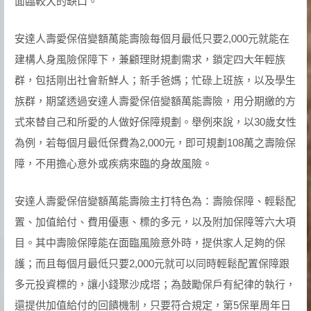
面臨較大的缺口。
安達人壽愛保倍變額萬能壽險每個月最低只要2,000元就能在
建構人身風險保障下，兼顧理財規劃需求，鎖定四大年輕族
群，包括剛出社會新鮮人；新手爸媽；忙碌上班族，以及學生
族群，期望透過安達人壽愛保倍變額萬能壽險，用分期繳的方
式來替自己和所愛的人做好保障規劃。舉例來說，以30歲女性
為例，若每個月最低保費為2,000元，即可規劃108萬之壽險保
障，不用擔心意外或疾病來臨的身故風險。
安達人壽愛保倍變額萬能壽險主打特色為：壽險保障、輕鬆配
置、加值給付、費用優惠、標的多元，以及附加保障等六大項
目。其中壽險保障能在面臨風險意外時，提供家人足夠的保
護；而且每個月最低只要2,000元就可以同時輕鬆配置保障跟
多元投資標的，讓小錢聚沙成塔；為鼓勵保戶有紀律的執行，
還提供加值給付的回饋機制，只要符合規定，第5保單周年日