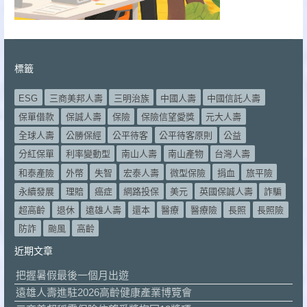
標籤
ESG
三商美邦人壽
三明治族
中國人壽
中國信託人壽
保單借款
保誠人壽
保險
保險信望愛獎
元大人壽
全球人壽
公勝保經
公平待客
公平待客原則
公益
分紅保單
利率變動型
南山人壽
南山產物
台灣人壽
和泰產險
外幣
失智
宏泰人壽
微型保險
捐血
旅平險
永續發展
理賠
癌症
網路投保
美元
英國保誠人壽
詐騙
超高齡
退休
遠雄人壽
還本
醫療
醫療險
長照
長照險
防詐
颱風
高齡
近期文章
把握暑假最後一個月出遊
遠雄人壽進駐2026高齡健康產業博覽會