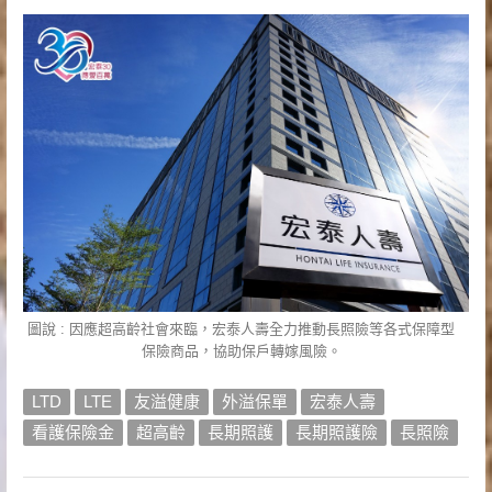
圖說 : 因應超高齡社會來臨，宏泰人壽全力推動長照險等各式保障型
保險商品，協助保戶轉嫁風險。
LTD
LTE
友溢健康
外溢保單
宏泰人壽
看護保險金
超高齡
長期照護
長期照護險
長照險