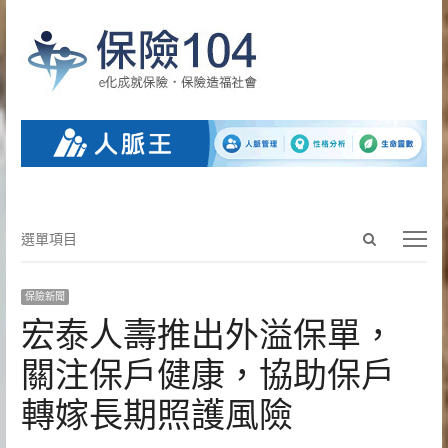
Open
選
選單項目
search
單
panel
項
保險新聞
目
宏泰人壽推出外溢保單，
關注保戶健康，協助保戶
轉嫁長期照護風險