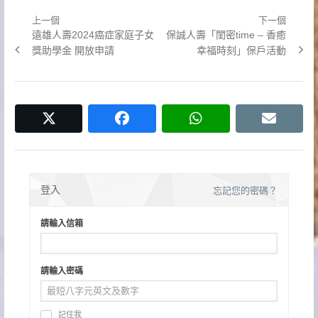
上一個
下一個
文
Previous
Next
遠雄人壽2024癌症家庭子女
保誠人壽「閨密time – 香癒
章
post:
post:
獎助學金 開放申請
幸福時刻」保戶活動
導
覽
twitter
facebook
whatsapp
email
登入
忘記您的密碼？
請輸入信箱
請輸入密碼
記住我