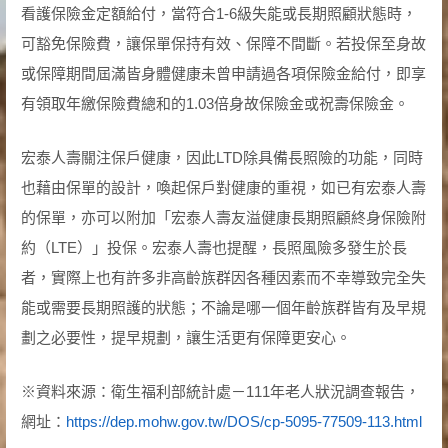
看護保險金定額給付，當符合1-6級失能或長期照顧狀態時，
可豁免保險費，讓保單保持有效、保障不間斷。若投保至身故
或保障期間屆滿皆身體健康未曾申請過各項保險金給付，即享
有領取年繳保險費總和的1.03倍身故保險金或祝壽保險金。
宏泰人壽關注保戶健康，因此LTD除具備長照險的功能，同時
也藉由保單的設計，喚起保戶對健康的重視，如已有宏泰人壽
的保單，亦可以附加「宏泰人壽友溢健康長期照顧終身保險附
約（LTE）」投保。宏泰人壽也提醒，長照風險多發生於長
者，實際上也有許多非高齡族群因各種因素而不幸導致完全失
能或需要長期照護的狀態；不論是哪一個年齡族群皆有及早規
劃之必要性，提早規劃，讓生活更有保障更安心。
※資料來源：衛生福利部統計處－111年老人狀況調查報告，
網址：
https://dep.mohw.gov.tw/DOS/cp-5095-77509-113.html