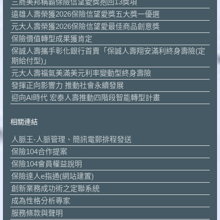
三商美邦稱霸保險信望愛獎抱回13獎項
遠雄人壽榮獲2026保險信望愛獎五大獎一優選
元大人壽榮獲2026保險信望愛最佳商品創意獎
保險價值轉型成果獲肯定
保誠人壽攜手彰化銀行首賣「保誠人壽翔安滿利終身壽險(定
期給付型)」
元大人壽福氣美滿美元利率變動型終身壽險
發揮正向影響力 推動社會永續發展
迎向AI時代 宏泰人壽推動四階段智能轉型計畫
相關連結
人脈王-人脈管理、簡訊電郵排程發送
保險104合作提案
保險104會員權益說明
保險達人e指通(網站建置)
創新業務成功術之定聯系統
成為性格分析專家
服務條款與聲明