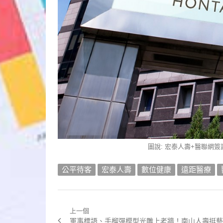
圖說: 宏泰人壽+醫聯網
公平待客
宏泰人壽
數位健康
遠距醫療
上一個
文
Previous
軍事標語、手榴彈模型光雕上老牆！南山人壽挺藝