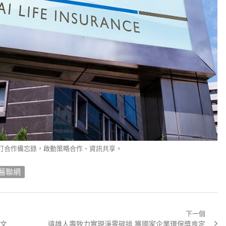
簽訂合作備忘錄，啟動策略合作、資訊共享。
醫聯網
下一個
Next
文
遠雄人壽致力實現淨零碳排 獲國家企業環保獎肯定