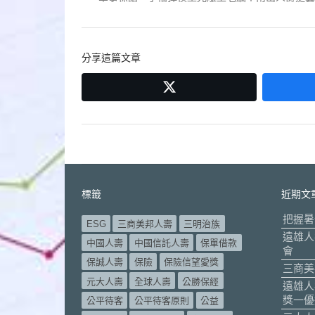
章
post:
導
分享這篇文章
覽
twitter
標籤
近期文
把握暑
ESG
三商美邦人壽
三明治族
遠雄人
中國人壽
中國信託人壽
保單借款
會
保誠人壽
保險
保險信望愛獎
三商美
元大人壽
全球人壽
公勝保經
遠雄人
獎一優
公平待客
公平待客原則
公益