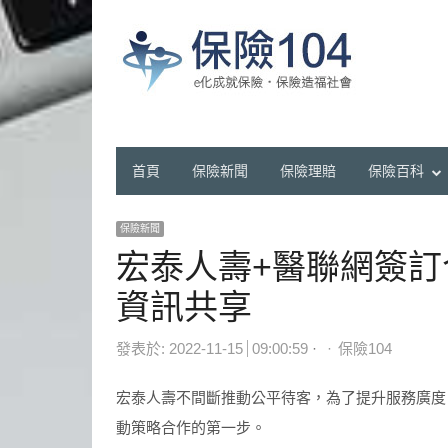
首頁
保險新聞
保險理賠
保險百科
保險新聞
宏泰人壽+醫聯網簽訂
資訊共享
Author
發表於:
2022-11-15
09:00:59
保險104
宏泰人壽不間斷推動公平待客，為了提升服務廣度
動策略合作的第一步。