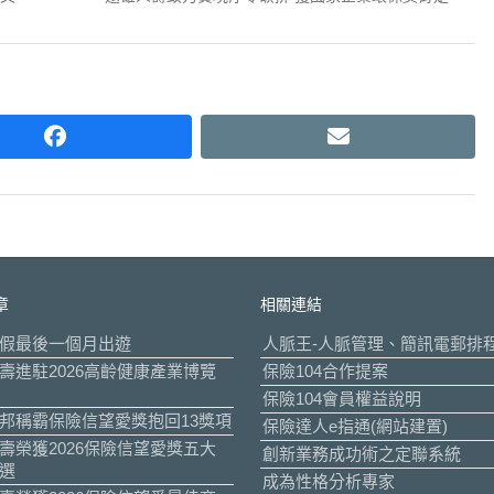
post:
facebook
email
章
相關連結
假最後一個月出遊
人脈王-人脈管理、簡訊電郵排
壽進駐2026高齡健康產業博覽
保險104合作提案
保險104會員權益說明
邦稱霸保險信望愛獎抱回13獎項
保險達人e指通(網站建置)
壽榮獲2026保險信望愛獎五大
創新業務成功術之定聯系統
選
成為性格分析專家