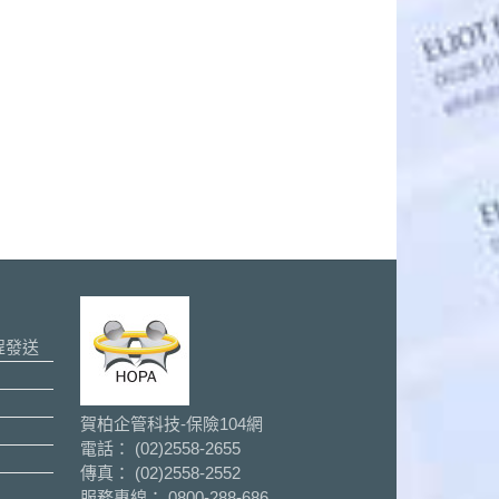
程發送
賀柏企管科技-保險104網
電話： (02)2558-2655
傳真： (02)2558-2552
服務專線： 0800-288-686