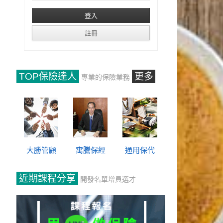
TOP保險達人
更多
專業的保險業務
大勝管顧
寓騰保經
通用保代
近期課程分享
開發名單增員選才