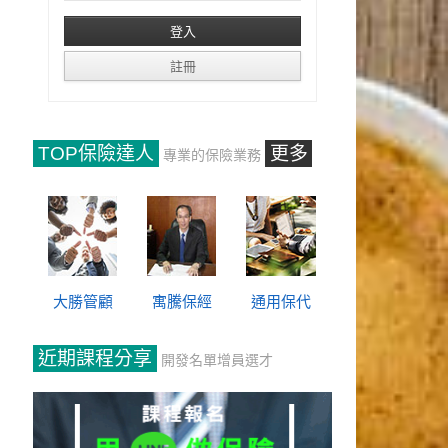
TOP保險達人
更多
專業的保險業務
大勝管顧
寓騰保經
通用保代
近期課程分享
開發名單增員選才