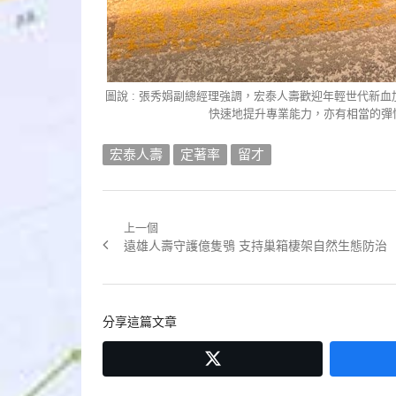
圖說 : 張秀娟副總經理強調，宏泰人壽歡迎年輕世代新
快速地提升專業能力，亦有相當的彈
宏泰人壽
定著率
留才
上一個
文
Previous
遠雄人壽守護億隻鴞 支持巢箱棲架自然生態防治
章
post:
導
分享這篇文章
覽
twitter