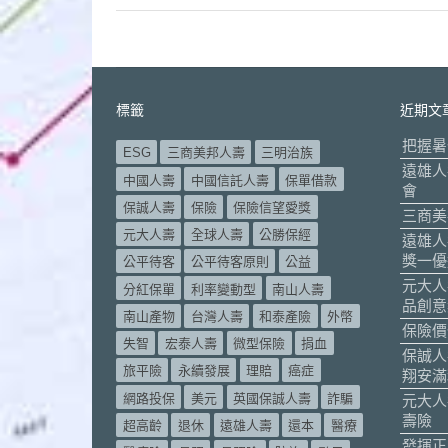
標籤
近期文
把握暑
ESG
三商美邦人壽
三明治族
遠雄人
中國人壽
中國信託人壽
保單借款
會
保誠人壽
保險
保險信望愛獎
三商美
元大人壽
全球人壽
公勝保經
遠雄人
獎一優
公平待客
公平待客原則
公益
元大人
分紅保單
利率變動型
南山人壽
品創意
南山產物
台灣人壽
和泰產險
外幣
保險價
失智
宏泰人壽
微型保險
捐血
保誠人
旅平險
永續發展
理賠
癌症
翔安滿
網路投保
美元
英國保誠人壽
詐騙
元大人
壽險
超高齡
退休
遠雄人壽
還本
醫療
發揮正