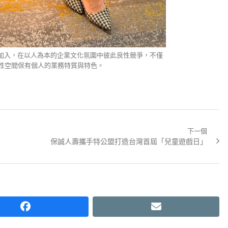
血加入，在以人為本的企業文化氛圍中彼此良性競爭，不僅
性空間保有個人的業務特質與特色。
下一個
Next
保誠人壽攜手特公盟打造台灣首屆「兒童遊戲日」
post:
facebook
email