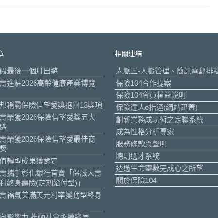
章
相關連結
假最後一個月出遊
人脈王-人脈管理、簡訊電郵排
壽進駐2026高齡健康產業博覽
保險104合作提案
保險104會員權益說明
邦稱霸保險信望愛獎抱回13獎項
保險達人e指通(網站建置)
壽榮獲2026保險信望愛獎五大
創新業務成功術之定聯系統
選
成為性格分析專家
壽榮獲2026保險信望愛最佳商
服務條款與聲明
獎
聰明選才系統
值轉型成果獲肯定
透過生命靈數完成心之所望
壽攜手彰化銀行首賣「保誠人壽
關於保險104
利終身壽險(定期給付型)」
壽福氣美滿美元利率變動型終身
向影響力 推動社會永續發展