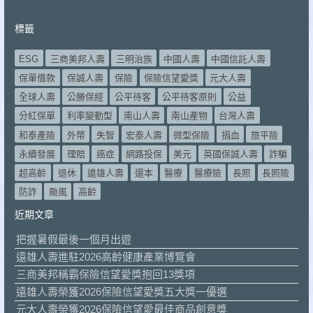
標籤
ESG
三商美邦人壽
三明治族
中國人壽
中國信託人壽
保單借款
保誠人壽
保險
保險信望愛獎
元大人壽
全球人壽
公勝保經
公平待客
公平待客原則
公益
分紅保單
利率變動型
南山人壽
南山產物
台灣人壽
和泰產險
外幣
失智
宏泰人壽
微型保險
捐血
旅平險
永續發展
理賠
癌症
網路投保
美元
英國保誠人壽
詐騙
超高齡
退休
遠雄人壽
還本
醫療
醫療險
長照
長照險
防詐
颱風
高齡
近期文章
把握暑假最後一個月出遊
遠雄人壽進駐2026高齡健康產業博覽會
三商美邦稱霸保險信望愛獎抱回13獎項
遠雄人壽榮獲2026保險信望愛獎五大獎一優選
元大人壽榮獲2026保險信望愛最佳商品創意獎