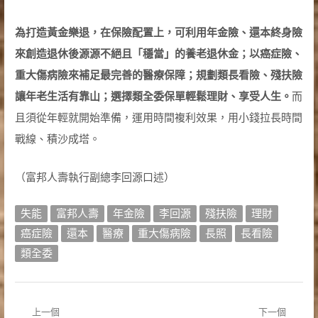
為打造黃金樂退，在保險配置上，可利用年金險、還本終身險
來創造退休後源源不絕且「穩當」的養老退休金；以癌症險、
重大傷病險來補足最完善的醫療保障；規劃類長看險、殘扶險
讓年老生活有靠山；選擇類全委保單輕鬆理財、享受人生。
而
且須從年輕就開始準備，運用時間複利效果，用小錢拉長時間
戰線、積沙成塔。
（富邦人壽執行副總李回源口述）
失能
富邦人壽
年金險
李回源
殘扶險
理財
癌症險
還本
醫療
重大傷病險
長照
長看險
類全委
上一個
下一個
文