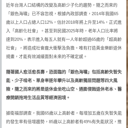
近年台灣人口結構的改變及高齡少子化的趨勢，隨之而來的
「銀色海嘯」已不容忽視，根據內政部調查，2014年我國65
歲以上人口占總人口12%，估計2018年將上升至14%，正式進
入「高齡化社會」。甚至到民國2025年時，老年人口比率將
達到20%，表示進入每五人就有一人年齡超過65歲的「超高齡
社會」，將造成社會龐大衝擊及負擔。唯有打造黃金樂齡退休
規畫，才能有效減緩面對未來的不確定感。
隨著國人愈活愈長壽，恐面臨的「銀色海嘯」包括高齡失智失
能、少子啃老、單身率逐年攀升以及高齡獨居問題等四大風
險，隨之而來的將是退休金坐吃山空、通膨侵蝕退休老本、醫
療開銷拖垮生活品質等經濟困境。
據衛福部調查，我國65歲以上高齡者，每增加五歲在失智失能
的發生率有倍增趨勢，85歲以上高齡者有49%有失能狀況，推