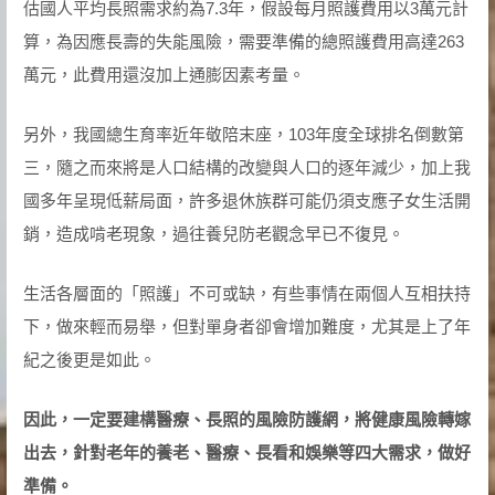
估國人平均長照需求約為7.3年，假設每月照護費用以3萬元計
算，為因應長壽的失能風險，需要準備的總照護費用高達263
萬元，此費用還沒加上通膨因素考量。
另外，我國總生育率近年敬陪末座，103年度全球排名倒數第
三，隨之而來將是人口結構的改變與人口的逐年減少，加上我
國多年呈現低薪局面，許多退休族群可能仍須支應子女生活開
銷，造成啃老現象，過往養兒防老觀念早已不復見。
生活各層面的「照護」不可或缺，有些事情在兩個人互相扶持
下，做來輕而易舉，但對單身者卻會增加難度，尤其是上了年
紀之後更是如此。
因此，一定要建構醫療、長照的風險防護網，將健康風險轉嫁
出去，針對老年的養老、醫療、長看和娛樂等四大需求，做好
準備。