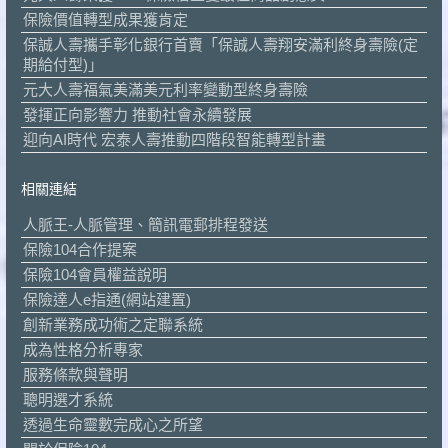
保險價值轉型成果獲肯定
保誠人壽攜手彰化銀行首賣「保誠人壽翔安滿利終身壽險(定
期給付型)」
元大人壽福氣美滿美元利率變動型終身壽險
發揮正向影響力 推動社會永續發展
迎向AI時代 宏泰人壽推動四階段智能轉型計畫
相關連結
人脈王-人脈管理、簡訊電郵排程發送
保險104合作提案
保險104會員權益說明
保險達人e指通(網站建置)
創新業務成功術之定聯系統
成為性格分析專家
服務條款與聲明
聰明選才系統
透過生命靈數完成心之所望