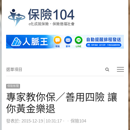
Open
選
選單項目
search
單
panel
項
保險新聞
目
專家教你保／善用四險 讓
你黃金樂退
Author
發表於:
2015-12-19
10:31:17
保險104