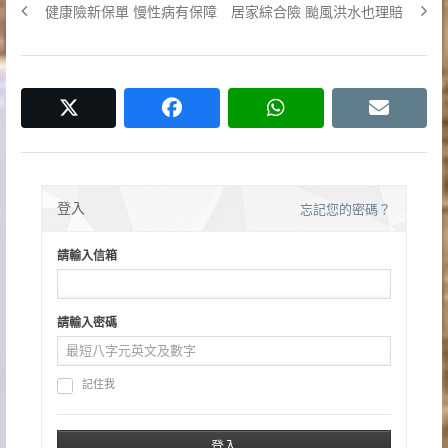
Previous
Next
健康險新保單 慢性病有保障
居家綜合險 颱風洪水也理賠
章
post:
post:
導
覽
twitter
facebook
whatsapp
email
登入
忘記您的密碼？
請輸入信箱
請輸入密碼
記住我