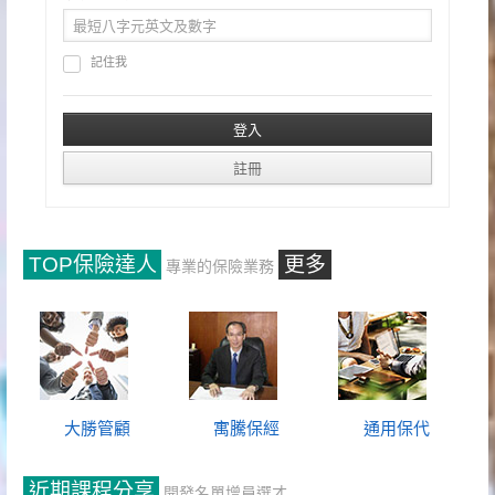
記住我
TOP保險達人
更多
專業的保險業務
大勝管顧
寓騰保經
通用保代
近期課程分享
開發名單增員選才