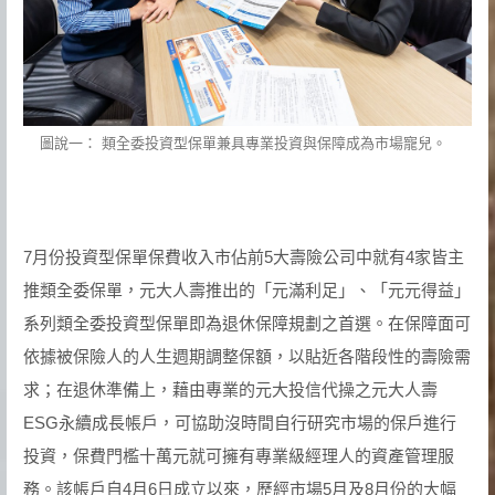
圖說一： 類全委投資型保單兼具專業投資與保障成為市場寵兒。
7月份投資型保單保費收入市佔前5大壽險公司中就有4家皆主
推類全委保單，元大人壽推出的「元滿利足」、「元元得益」
系列類全委投資型保單即為退休保障規劃之首選。在保障面可
依據被保險人的人生週期調整保額，以貼近各階段性的壽險需
求；在退休準備上，藉由專業的元大投信代操之元大人壽
ESG永續成長帳戶，可協助沒時間自行研究市場的保戶進行
投資，保費門檻十萬元就可擁有專業級經理人的資產管理服
務。該帳戶自4月6日成立以來，歷經市場5月及8月份的大幅