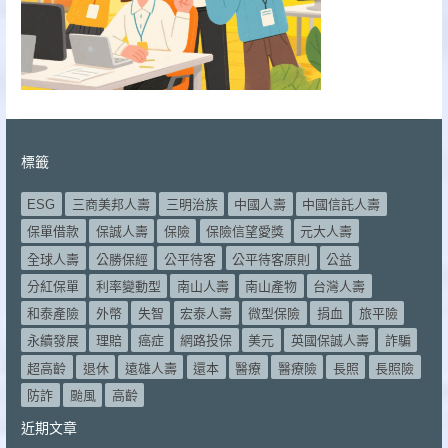
標籤
ESG
三商美邦人壽
三明治族
中國人壽
中國信託人壽
保單借款
保誠人壽
保險
保險信望愛獎
元大人壽
全球人壽
公勝保經
公平待客
公平待客原則
公益
分紅保單
利率變動型
南山人壽
南山產物
台灣人壽
和泰產險
外幣
失智
宏泰人壽
微型保險
捐血
旅平險
永續發展
理賠
癌症
網路投保
美元
英國保誠人壽
詐騙
超高齡
退休
遠雄人壽
還本
醫療
醫療險
長照
長照險
防詐
颱風
高齡
近期文章