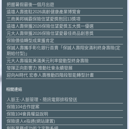
把握暑假最後一個月出遊
遠雄人壽進駐2026高齡健康產業博覽會
三商美邦稱霸保險信望愛獎抱回13獎項
遠雄人壽榮獲2026保險信望愛獎五大獎一優選
元大人壽榮獲2026保險信望愛最佳商品創意獎
保險價值轉型成果獲肯定
保誠人壽攜手彰化銀行首賣「保誠人壽翔安滿利終身壽險(定
期給付型)」
元大人壽福氣美滿美元利率變動型終身壽險
發揮正向影響力 推動社會永續發展
迎向AI時代 宏泰人壽推動四階段智能轉型計畫
相關連結
人脈王-人脈管理、簡訊電郵排程發送
保險104合作提案
保險104會員權益說明
保險達人e指通(網站建置)
創新業務成功術之定聯系統