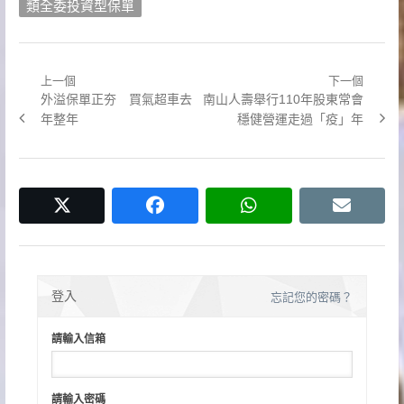
類全委投資型保單
上一個
下一個
文
Previous
Next
外溢保單正夯 買氣超車去
南山人壽舉行110年股東常會
章
post:
post:
年整年
穩健營運走過「疫」年
導
覽
twitter
facebook
whatsapp
email
登入
忘記您的密碼？
請輸入信箱
請輸入密碼