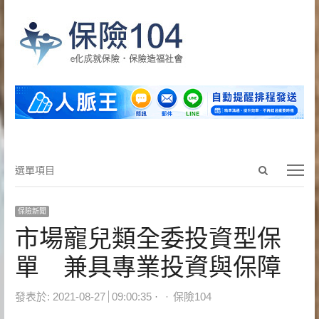
Open
選
選單項目
search
單
panel
項
保險新聞
目
市場寵兒類全委投資型保
單 兼具專業投資與保障
Author
發表於:
2021-08-27
09:00:35
保險104