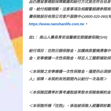
品仍應留意確認保障範圍和給付方式是否符合自身
容、給付相關規範、注意事項及相關警語請參閱商
壽保險股份有限公司客戶服務中心0800-020-06
https://www.nanshanlife.com.tw
。
註1：
南山人壽長青安溢醫療定期健康保險(SHI)
給付項目：住院日額保險金、加護病房暨燒燙傷中
金、安寧療護一次性保險金、特定人工關節補助保
＜本保險之安寧療護一次性保險金，僅提供必須接
人」保障，本契約有效期間內以給付一次為限＞
＜本保險因費率計算考慮脫退率致本保險無解約金
＜本保險所稱『住院』，係指被保險人經醫師診斷