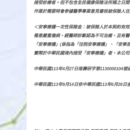
接受診療者。但不包含全民健康保險法所稱之日間
作業於需要時會參據醫學專業意見審核被保險人住
＜安寧療護一次性保險金：被保險人於本契約有效
罹患嚴重傷病，經醫師診斷認為不可治癒，且有醫
「安寧療護」(
係指為「住院安寧療護」、「安寧居
實際於中華民國境內接受「安寧療護」者，本公司
中華民國113
年4
月27
日南壽研字第1130000104
號
中華民國113
年9
月14
日依中華民國113
年6
月28
日金