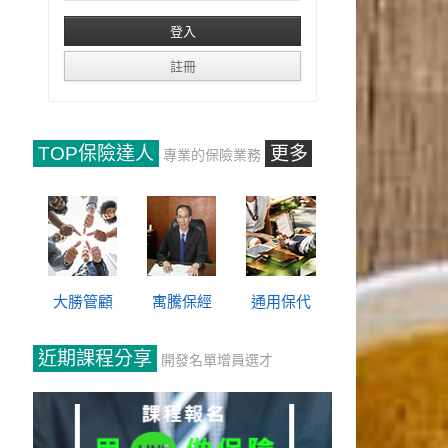
TOP保險達人
更多
專業的保險業務
大勝管顧
寓騰保經
通用保代
近期課程分享
開發名單增員選才