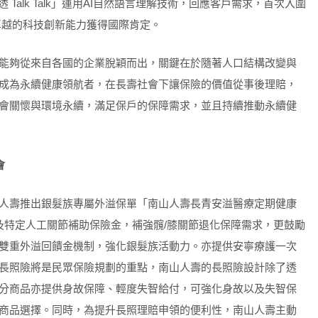
Talk Talk」運用AI自然語言理解技術，回應客戶需求，首次入圍
Year)」，卓越的科技創新能力獲得國際肯定。
能夠從來自各國的企業脫穎而出，關鍵在於隨著人口結構改變與
成為永續健康領航者，在長壽社會下讓保險的價值從事後理賠，
會關懷與環境永續，滿足保戶的保障需求，並且持續推動永續健
會
人壽推出銀髮族專屬外溢保單「南山人壽長青安溢醫療定期健康
，以及特定人工關節補助保險金，補強髖/膝關節退化保障需求，更鼓勵
雙重外溢回饋金機制，強化銀髮族活動力。亦提供安寧療護一次
長照險將是民眾保險規劃的重點，南山人壽的長照險設計除了透
分商品亦提供身故保障、輕度失智給付，可強化身故以及失智保
商品選擇。同時，為提升長照理賠申領的便利性，南山人壽主動