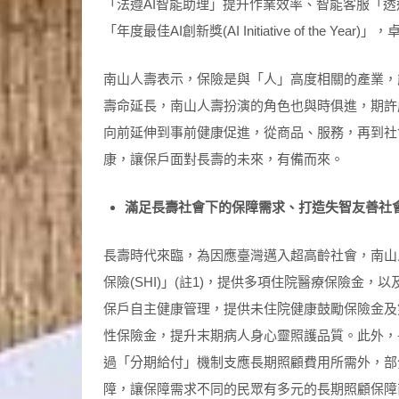
「法遵AI智能助理」提升作業效率、智能客服「透透 
「年度最佳AI創新獎(AI Initiative of the 
南山人壽表示，保險是與「人」高度相關的產業，
壽命延長，南山人壽扮演的角色也與時俱進，期許
向前延伸到事前健康促進，從商品、服務，再到社
康，讓保戶面對長壽的未來，有備而來。
滿足長壽社會下的保障需求、打造失智友善社
長壽時代來臨，為因應臺灣邁入超高齡社會，南山
保險(SHI)」(註1)，提供多項住院醫療保險金
保戶自主健康管理，提供未住院健康鼓勵保險金及
性保險金，提升末期病人身心靈照護品質。此外，
過「分期給付」機制支應長期照顧費用所需外，部
障，讓保障需求不同的民眾有多元的長期照顧保障