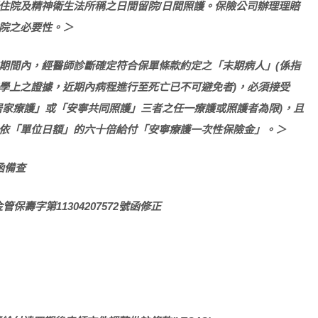
住院及精神衛生法所稱之日間留院/
日間照護。保險公司辦理理賠
院之必要性。＞
期間內，經醫師診斷確定符合保單條款約定之「末期病人」(
係指
學上之證據，近期內病程進行至死亡已不可避免者)
，必須接受
家療護」或「安寧共同照護」三者之任一療護或照護者為限)
，且
依「單位日額」的六十倍給付「安寧療護一次性保險金」。＞
函備查
管保壽字第11304207572
號函修正