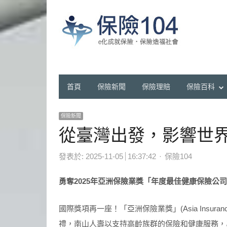
首頁
保險新聞
保險理賠
保險百科
保險新聞
從臺灣出發，影響世
Author
發表於:
2025-11-05
16:37:42
保險104
勇奪
2025
年亞洲保險業獎「年度最佳健康保險公司
國際獎項再一座！「亞洲保險業獎」(Asia Insurance I
禮，南山人壽以支持高齡族群的保險和健康服務，