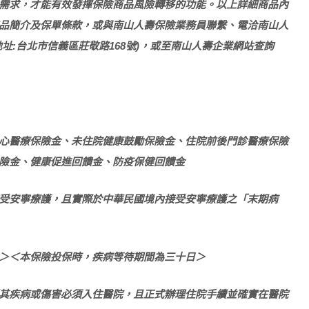
需求，才能有效發揮保險商品風險轉移的功能。以上詳細商品內
品簡介及保單條款，或與南山人壽保險業務員聯繫、電洽南山人
0(地址:台北市信義區莊敬路168號)，或至南山人壽企業網站查詢
心醫療保險金、未住院健康鼓勵保險金、住院前後門診醫療保險
險金、健康促進回饋金、防疫保健回饋金
受安寧療護，且實際於中華民國境內接受安寧療護之「末期病
＞＜本保險投保時，疾病等待期間為三十日＞
其疾病或傷害必須入住醫院，且正式辦理住院手續並確實在醫院