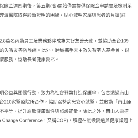
保險金達四期後，第五期(含)開始僅需提供保險金申請書及檢附足
奔波醫院取得診斷證明的困擾，貼心減輕家屬與患者的負擔(註
.8萬名內勤員工及業務夥伴成為失智友善天使，並協助全台109
市的失智友善防護網。此外，跨域攜手天主教失智老人基金會、銀
懷服務，協助長者健康變老。
項公益與關懷行動，致力為社會弱勢打造保護傘，包含透過南山
台210家醫療院所合作，協助弱勢病患安心就醫，並啟動「南山原
不平等、提升原鄉健康韌性與照護能量。除此之外，南山人壽連
ate Change Conference，又稱COP)，積極在氣候變遷與健康議題上