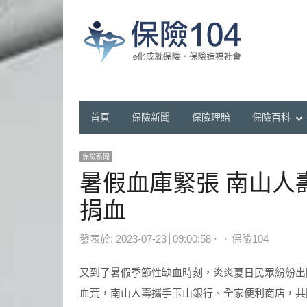
首頁
保險新聞
保險理賠
保險百科
保險新聞
暑假血庫緊張 南山人
捐血
Author
發表於:
2023-07-23
09:00:58
保險104
又到了暑假季節性缺血時刻，炎炎夏日民眾紛紛出
血荒，南山人壽攜手玉山銀行、全家便利商店，共同