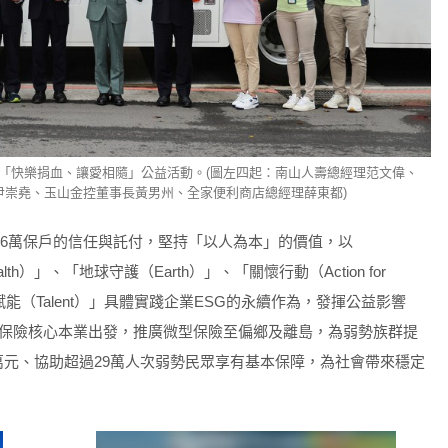
「快樂捐血、讓愛相隨」公益活動。(圖左四起：南山人壽總經理范文偉、
尹崇堯、玉山金控董事長黃男州、全家便利商店總經理薛東都)
66萬保戶的信任與託付，堅持「以人為本」的價值，以
th）」、「地球守護（Earth）」、「關懷行動（Action for
「人才賦能（Talent）」具體實踐企業ESG的永續作為，發揮公益影響
保險核心本業出發，推廣微型保險至偏鄉及離島，為弱勢族群提
0萬元、協助超過29萬人次弱勢民眾享有基本保障，為社會帶來穩定