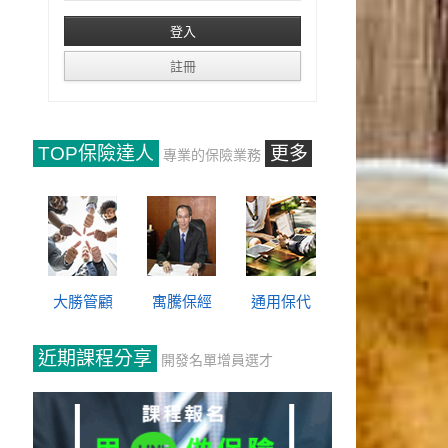
TOP保險達人
更多
專業的保險業務
大勝管顧
寓騰保經
通用保代
近期課程分享
開發名單增員選才