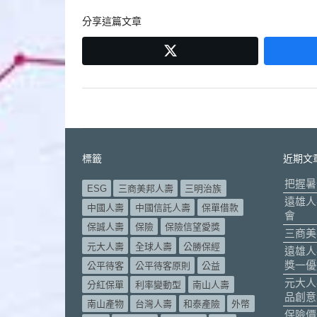
導
分享這篇文章
覽
twitter
標籤
近期文
把握暑
ESG
三商美邦人壽
三明治族
遠雄人
中國人壽
中國信託人壽
保單借款
會
保誠人壽
保險
保險信望愛獎
三商美
元大人壽
全球人壽
公勝保經
遠雄人
獎一優
公平待客
公平待客原則
公益
元大人
分紅保單
利率變動型
南山人壽
品創意
南山產物
台灣人壽
和泰產險
外幣
保險價