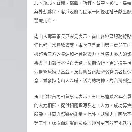
北、新北、宜蘭、桃園、新竹、台中、彰化、嘉義、
與外勤夥伴、客戶及熱心民眾一同挽起袖子獻出熱血
醫療用血。
南山人壽董事長尹崇堯表示，南山各地區服務據點
們也都非常踴躍響應，本次已是南山第三度與玉山
過整合三方的資源和社會影響力，匯集更多人的熱
壽與玉山銀行不僅在業務上長期合作，更是攜手推
弱勢醫療補助基金，及協助台南經濟弱勢長者投保
念，並發揮南山人溫暖、活力的精神，為台灣創造
玉山金控黃男州董事長表示，玉山已連續24年在
的大力相挺，提供相關資源及志工人力，成功募集近
所需，共同守護醫療能量。此外，感謝志工團隊不
等工作，讓捐血站醫師及護理師可更有效率地執行