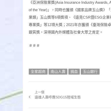
《亞洲保險業獎(Asia Insurance Industry Award
of the Year)」，同時也獲頒《國家品牌玉
業類」玉山獎等6項獎項、《遠見CSR暨ESG企
專業獎」等12項大獎；2021年亦獲頒《臺灣保
銀質獎，深得國內外媒體及社會大眾之肯定。
＃＃＃
全家超商
南山人壽
捐血
玉山銀行
上一個
文
Previous
遠雄人壽呼應SDG15陸域生態
章
post: