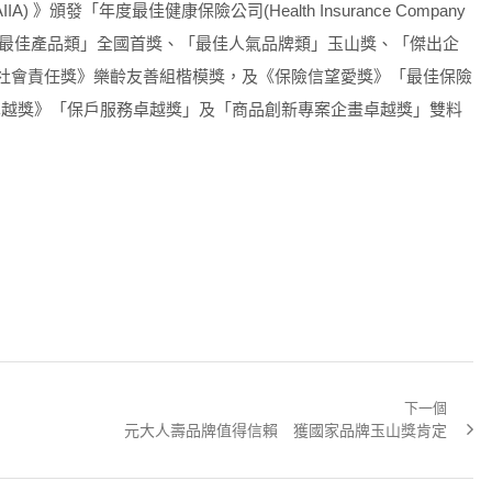
s, AIIA) 》頒發「年度最佳健康保險公司(Health Insurance Company
山獎》「最佳產品類」全國首獎、「最佳人氣品牌類」玉山獎、「傑出企
業社會責任獎》樂齡友善組楷模獎，及《保險信望愛獎》「最佳保險
險卓越獎》「保戶服務卓越獎」及「商品創新專案企畫卓越獎」雙料
下一個
Next
元大人壽品牌值得信賴 獲國家品牌玉山獎肯定
post: