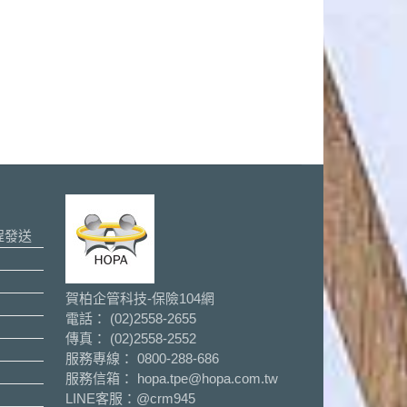
程發送
賀柏企管科技-保險104網
電話： (02)2558-2655
傳真： (02)2558-2552
服務專線： 0800-288-686
服務信箱： hopa.tpe@hopa.com.tw
LINE客服：
@crm945