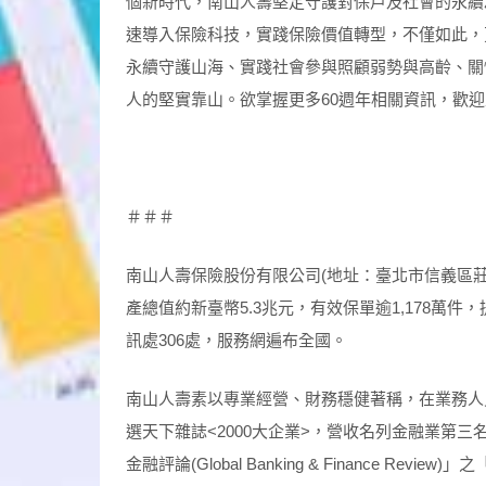
個新時代，南山人壽堅定守護對保戶及社會的永續
速導入保險科技，實踐保險價值轉型，不僅如此，
永續守護山海、實踐社會參與照顧弱勢與高齡、關
人的堅實靠山。欲掌握更多60週年相關資訊，歡迎
＃＃＃
南山人壽保險股份有限公司(地址：臺北市信義區莊敬路
產總值約新臺幣5.3兆元，有效保單逾1,178萬件
訊處306處，服務網遍布全國。
南山人壽素以專業經營、財務穩健著稱，在業務人
選天下雜誌<2000大企業>，營收名列金融業第三名
金融評論(Global Banking & Finance Review