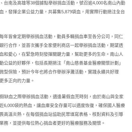
台南及高雄等38個據點舉辦捐血活動，號召逾4,000名南山內勤
，發揮企業公益力量，共募集5,879袋血，用實際行動挹注全台
每年皆會定期舉辦捐血活動，動員多輛捐血車至各分公司，同仁
銀行合作，並首次攜手全家便利商店一起舉辦捐血活動，期望透
血和愛心，在緊急時刻發揮關鍵力量，幫助更多的生命。南山人
動公益的好夥伴，包括長期挹注「南山慈善基金醫療關懷計劃」
微型保險，預計今年也將合作舉辦淨灘活動，實踐永續共好理
更多正向的力量。
暑假缺血之際舉辦捐血活動，適逢暑假血荒時刻，由於南山與全家
6,000袋的熱血，讓血庫安全存量可以適度恢復，確保國人醫療
畏高溫炎熱，在每個捐血站協助民眾填寫表格、核對資料及引導
業務，並提供每位熱心捐血者更好的醫療服務及關懷。