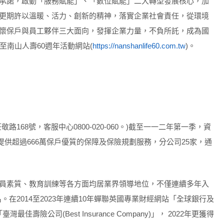
承諾，啟動「服務賦能」、「數位賦能」二大轉型發展核心，加
更期許以溫暖、活力、創新的精神，落實企業社會責任，從環境
懷保戶與員工夥伴三大面向，發揮企業力量，不負所託，成為國
至南山人壽60週年活動網站(
https://nanshanlife60.com.tw
)。
168號，客服中心0800-020-060。)截至一一二年第一季，資
，提供超過666萬保戶優質的保障及保險規劃服務，分公司25家，通
員素質、教育訓練等各方面均居業界領導地位，不僅連續多年入
。在2014至2023年連續10年蟬聯英國專業財經網站「全球銀行及
)」之「臺灣最佳壽險公司(Best Insurance Company)」， 2022年更獲得