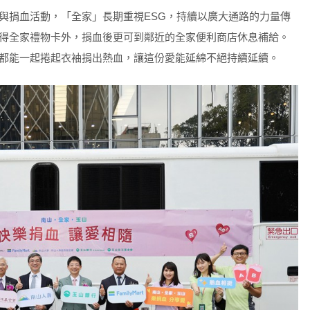
與捐血活動，「全家」長期重視ESG，持續以廣大通路的力量傳
得全家禮物卡外，捐血後更可到鄰近的全家便利商店休息補給。
都能一起捲起衣袖捐出熱血，讓這份愛能延綿不絕持續延續。