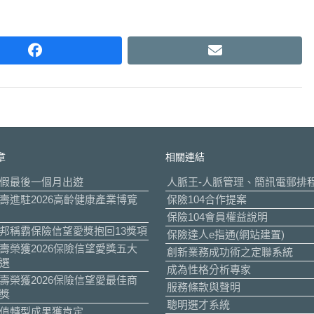
facebook
email
章
相關連結
假最後一個月出遊
人脈王-人脈管理、簡訊電郵排
壽進駐2026高齡健康產業博覽
保險104合作提案
保險104會員權益說明
邦稱霸保險信望愛獎抱回13獎項
保險達人e指通(網站建置)
壽榮獲2026保險信望愛獎五大
創新業務成功術之定聯系統
選
成為性格分析專家
壽榮獲2026保險信望愛最佳商
服務條款與聲明
獎
聰明選才系統
值轉型成果獲肯定