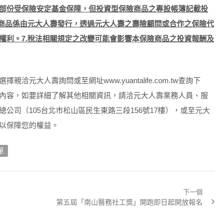
部份受保險安定基金保障，但投資型保險商品之專設帳簿記載投
本商品係由元大人壽發行，透過元大人壽之壽險顧問或合作之保險代
權利。7.稅法相關規定之改變可能會影響本保險商品之投資報酬及
大人壽詢問或至網址www.yuantalife.com.tw查詢下
內容，如要詳細了解其他相關資訊，請洽元大人壽業務人員、服
）、總公司（105台北市松山區民生東路三段156號17樓），或至元大
查詢，以保障您的權益。
單
下一個
Next
第五屆「南山醫務社工獎」開跑即日起開放報名
post: