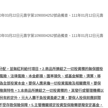
年03月22日元壽字第1090004252號函備查、111年01月12日元壽
年03月22日元壽字第1090004262號函備查、111年01月12日元壽
分配，並無紅利給付項目。2.商品所連結之一切投資標的無保證投
風險、法律風險、本金虧損、匯率損失、或基金解散、清算、移
為全部投資本金。要保人應承擔一切投資風險及相關費用。要保
險與特性。3.本商品所連結之一切投資標的，其發行或管理機構以
另有約定外，元大人壽不負投資盈虧之責，要保人投保前應詳閱
不受存款保險保障。5.主管機關規定投資型保險需提撥安定基金，