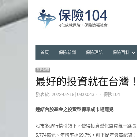
首頁
保險新聞
保險理賠
保險百科
保險新聞
最好的投資就在台灣
Author
發表於:
2022-02-18
09:00:43
保險104
連結台股基金之投資型保單成市場寵兒
股市多頭行情引領下，使得投資型保單買氣一路長
5,774億元、年增率達69.7%，創下歷年最高紀錄