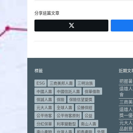
導
分享這篇文章
覽
twitter
標籤
近期文
把握暑
ESG
三商美邦人壽
三明治族
遠雄人
中國人壽
中國信託人壽
保單借款
會
保誠人壽
保險
保險信望愛獎
三商美
元大人壽
全球人壽
公勝保經
遠雄人
獎一優
公平待客
公平待客原則
公益
元大人
分紅保單
利率變動型
南山人壽
品創意
南山產物
台灣人壽
和泰產險
外幣