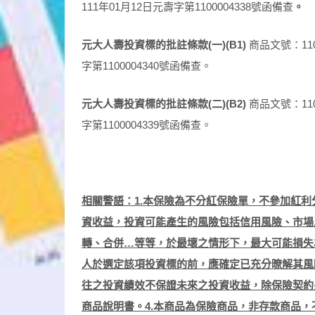
111年01月12日元壽字第1100004338號函備查
。
元大人壽投資標的批註條款(一)(B1)
商品文號：110
字第1100004340號函備查。
元大人壽投資標的批註條款(二)(B2)
商品文號：110
字第1100004339號函備查。
相關警語：1.本保險為不分紅保險單，不參加紅利
資收益，投資可能產生的風險包括信用風險、市場
轉、合併…等等，於最壞之情形下，最大可能損失
人於選定該項投資標的前，應確定已充分暸解其風
往之投資績效不保證未來之投資收益，除保險契約
商品說明書。4.本商品為保險商品，非存款商品，