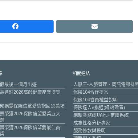
facebook
email
章
相關連結
假最後一個月出遊
人脈王-人脈管理、簡訊電郵排
壽進駐2026高齡健康產業博覽
保險104合作提案
保險104會員權益說明
邦稱霸保險信望愛獎抱回13獎項
保險達人e指通(網站建置)
壽榮獲2026保險信望愛獎五大
創新業務成功術之定聯系統
選
成為性格分析專家
壽榮獲2026保險信望愛最佳商
服務條款與聲明
獎