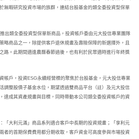
於無暇研究投資市場的族群，連結台股基金的類全委投資型保單
再度推出類全委投資型保單新商品，投資帳戶委由元大投信專業團隊
策略商品之一，除提供客戶退休規畫及壽險保障的新選擇外，且
之路。此期間適逢農曆春節過後，也有利於民眾適時進行年終獎
資帳戶，投資ESG永續經營標的聚焦於台股基金，元大投信專業
活調整股債子基金水位，期望透過雙商品平台（註）及元大投信
，達成其資產規畫與目標，同時帶動本公司類全委投資帳戶的資
：「大利元滿」商品系列適合客戶中長期的投資規畫；「享利元
兩者的首期保費費用都分期收取，客戶資金可高度參與市場投資