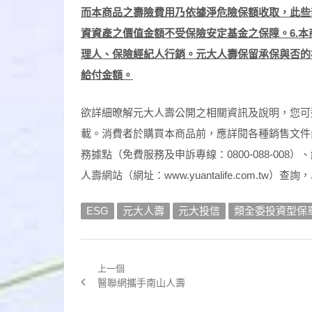
而本商品之壽險費用乃依據淨危險保額收取，此些
資資產之價值金額不受保險安定基金之保障。6.
理人、保險經紀人行銷。元大人壽保留承保與否的
給付金額。
欲詳細暸解元大人壽公開之相關資訊及說明，您可選擇親洽元
載。消費者於購買本商品前，應詳閱各種銷售文件
務據點（免費服務及申訴專線：0800-088-008
人壽網站（網址：www.yuantalife.com.tw）
ESG
元大人壽
元大投信
類全委投資型保
上一個
文
Previous
醫聯網攜手南山人壽
章
post: