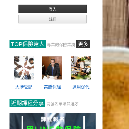
TOP保險達人
更多
專業的保險業務
大勝管顧
寓騰保經
通用保代
近期課程分享
開發名單增員選才