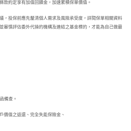
條款約定享有加值回饋金，加速累積保單價值。
議，投保前應先釐清個人需求及風險承受度，詳閱保單相關資料
並審慎評估委外代操的機構及連結之基金標的，才能為自己做最
6號函備查。
戶價值之返還、完全失能保險金、