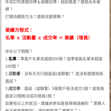
年初訂的業績目標＆組織目標，超前進度？還是尚未達
標？
打算持續原方法？還是改變策略？
業績方程式：
名單 ｘ 活動量 ｘ 成交率 ＝ 業績（增員）
存在以下問題？
1.
名單
：
準客戶名單未超過500個？或準增員名單未超過
100個？
2.
活動量
：沒有天天行銷面談(或聯繫)？ 或沒有週週增員
面談？
3.
成交率
：面談（或聯繫）5個客戶無法成交1個？或增員
面談10個無法成功增員1個？
如果有以上的狀況，建議來參加直接現場演練的 ＂業務人
脈王進階實戰班”，讓您輕鬆當＂業務王＂！