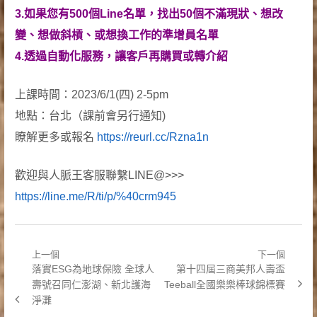
3.如果您有500個Line名單，找出50個不滿現狀、想改
變、想做斜槓、或想換工作的準增員名單
4.透過自動化服務，讓客戶再購買或轉介紹
上課時間：2023/6/1(四) 2-5pm
地點：台北（課前會另行通知)
瞭解更多或報名
https://reurl.cc/Rzna1n
歡迎與人脈王客服聯繫LINE@>>>
https://line.me/R/ti/p/%40crm945
上一個
下一個
文
Previous
Next
落實ESG為地球保險 全球人
第十四屆三商美邦人壽盃
章
post:
post:
壽號召同仁澎湖、新北護海
Teeball全國樂樂棒球錦標賽
淨灘
導