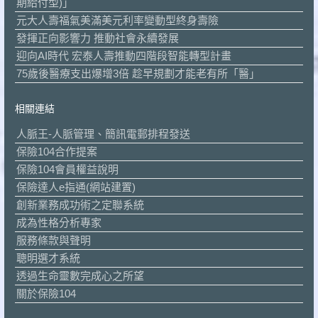
期給付型)」
元大人壽福氣美滿美元利率變動型終身壽險
發揮正向影響力 推動社會永續發展
迎向AI時代 宏泰人壽推動四階段智能轉型計畫
75歲後醫療支出爆增3倍 趁早規劃才能老有所「醫」
相關連結
人脈王-人脈管理、簡訊電郵排程發送
保險104合作提案
保險104會員權益說明
保險達人e指通(網站建置)
創新業務成功術之定聯系統
成為性格分析專家
服務條款與聲明
聰明選才系統
透過生命靈數完成心之所望
關於保險104