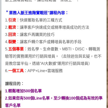
＂業務人脈王進階實戰班”課程內容：
1.
引流
：快速獲取名單的三種方式
2.
截流
：讓準客戶快速成交或精準增員成功的方法
3.
回流
：讓客戶再購買的技巧
4.
裂變
：讓客戶轉介客戶或轉增員名單的手段
5.
五個專業
：姓名學、生命靈數、MBTI、DISC、轉職測
驗等的實務運用於行銷與增員。（去除迷信與玄疑，也不
是教您當半仙，透過”AI大數據”運用於行銷與增員）
6.
一個工具
：APP+Line+雲端服務
課程目的：
1.輕鬆增加500個名單
2.如果您有500個Line名單，至少轉換100個成為有效的準
客戶名單