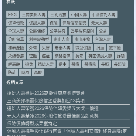
標籤
ESG
三商美邦人壽
三明治族
中國人壽
中國信託人壽
保單借款
保誠人壽
保險
保險信望愛獎
元大人壽
全球人壽
公勝保經
公平待客
公平待客原則
公益
分紅保單
利率變動型
南山人壽
南山產物
台灣人壽
和泰產險
外幣
失智
宏泰人壽
微型保險
捐血
旅平險
永續發展
理賠
癌症
網路投保
美元
英國保誠人壽
詐騙
超高齡
退休
遠雄人壽
還本
醫療
醫療險
長照
長照險
防詐
颱風
高齡
近期文章
遠雄人壽進駐2026高齡健康產業博覽會
三商美邦稱霸保險信望愛獎抱回13獎項
遠雄人壽榮獲2026保險信望愛獎五大獎一優選
元大人壽榮獲2026保險信望愛最佳商品創意獎
保險價值轉型成果獲肯定
保誠人壽攜手彰化銀行首賣「保誠人壽翔安滿利終身壽險(定