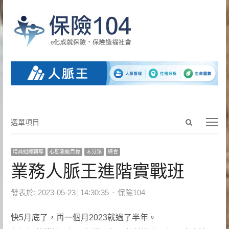
Open
選
選單項目
search
單
panel
項
增員組織輔導
心態激勵目標
未分類
綜合
目
業務人脈王進階實戰班
Author
發表於:
2023-05-23
14:30:35
保險104
快5月底了，再一個月2023就過了半年。