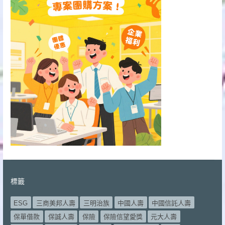
標籤
ESG
三商美邦人壽
三明治族
中國人壽
中國信託人壽
保單借款
保誠人壽
保險
保險信望愛獎
元大人壽