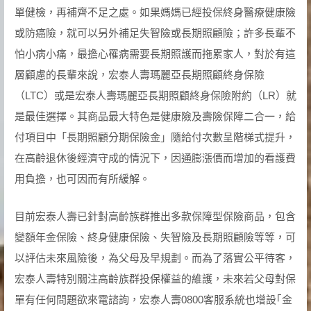
單健檢，再補齊不足之處。如果媽媽已經投保終身醫療健康險
或防癌險，就可以另外補足失智險或長期照顧險；許多長輩不
怕小病小痛，最擔心罹病需要長期照護而拖累家人，對於有這
層顧慮的長輩來說，宏泰人壽瑪麗亞長期照顧終身保險
（LTC）或是宏泰人壽瑪麗亞長期照顧終身保險附約（LR）就
是最佳選擇。其商品最大特色是健康險及壽險保障二合一，給
付項目中「長期照顧分期保險金」隨給付次數呈階梯式提升，
在高齡退休後經濟守成的情況下，因通膨漲價而增加的看護費
用負擔，也可因而有所緩解。
目前宏泰人壽已針對高齡族群推出多款保障型保險商品，包含
變額年金保險、終身健康保險、失智險及長期照顧險等等，可
以評估未來風險後，為父母及早規劃。而為了落實公平待客，
宏泰人壽特別關注高齡族群投保權益的維護，未來若父母對保
單有任何問題欲來電諮詢，宏泰人壽0800客服系統也增設｢金