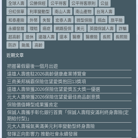
全球人壽
公勝保經
公平待客
公平待客原則
公益
分紅保單
利率變動型
南山人壽
南山產物
台灣人壽
和泰產險
外幣
失智
宏泰人壽
微型保險
捐血
旅平險
永續發展
理賠
癌症
網路投保
美元
英國保誠人壽
詐騙
超高齡
退休
遠雄人壽
還本
醫療
醫療險
長照
長照險
防詐
颱風
高齡
近期文章
把握暑假最後一個月出遊
遠雄人壽進駐2026高齡健康產業博覽會
三商美邦稱霸保險信望愛獎抱回13獎項
遠雄人壽榮獲2026保險信望愛獎五大獎一優選
元大人壽榮獲2026保險信望愛最佳商品創意獎
保險價值轉型成果獲肯定
保誠人壽攜手彰化銀行首賣「保誠人壽翔安滿利終身壽險(定
期給付型)」
元大人壽福氣美滿美元利率變動型終身壽險
發揮正向影響力 推動社會永續發展