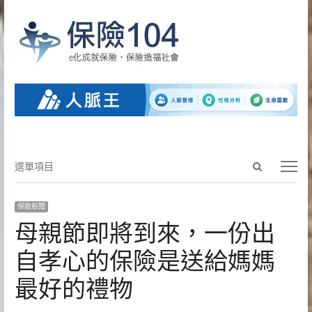
Open
選
選單項目
search
單
panel
項
保險新聞
目
母親節即將到來，一份出
自孝心的保險是送給媽媽
最好的禮物