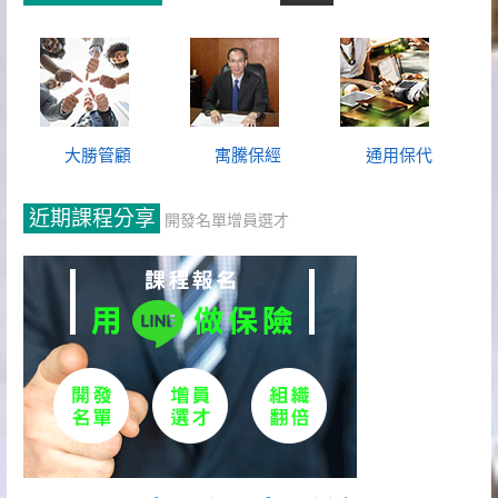
大勝管顧
寓騰保經
通用保代
近期課程分享
開發名單增員選才