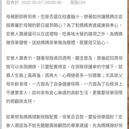
Author
發表於:
2022-05-07
09:00:48
保險104
母親節即將到來，您是否還在絞盡腦汁、想著如何讓媽媽在這
個專屬於母親的節日感到開心？為了對媽媽表達感謝與孝心，
宏泰人壽建議可以在送禮物、吃美味大餐的選項之外，為媽媽
做保單健檢，送給媽媽保單做為贈禮，既實用又貼心。
宏泰人壽表示，隨著保險資訊透明、觀念普及，普遍認同買保
險可以未雨綢繆，只要配置得宜，在保險保護傘的守護下，就
算人生路上風再強、雨再大，心裡總是多一份踏實；尤其是父
母年齡漸增，一方面為了自身健康保障、一方面為了在經濟上
不連累家人，如何享有安心無虞的高齡生活，更需要保單保障
的照顧與支持。
如果想為媽媽規劃保險配置，保單百百款，要投保哪個好？宏
泰人壽認為不妨先聽聽壽險顧問的專業建議，先為媽媽做好保