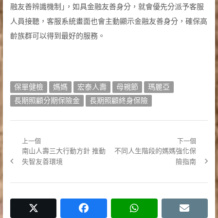
融友善辨識機制｣，如具金融友善身分，就會優先分派予客服
人員接聽，客服系統畫面也會主動顯示金融友善身分，確保高
齡族群可以得到最好的服務。
保單健檢
媽媽
宏泰人壽
母親節
瑪麗亞
長期照顧分期保險金
長期照顧終身保險
上一個
下一個
文
Previous
Next
南山人壽三大行動方針 推動
不同人生階段的媽媽強化保
章
post:
post:
失智友善環境
險指南
導
覽
twitter
facebook
whatsapp
email