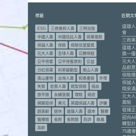
標籤
近期文
遠雄人
ESG
三商美邦人壽
三明治族
會
中國人壽
中國信託人壽
保單借款
三商美
保誠人壽
保險
保險信望愛獎
遠雄人
元大人壽
全球人壽
公勝保經
獎一優
元大人
公平待客
公平待客原則
公益
品創意
分紅保單
利率變動型
南山人壽
保險價
南山產物
台灣人壽
和泰產險
外幣
保誠人
失智
宏泰人壽
微型保險
捐血
翔安滿
旅平險
永續發展
理賠
癌症
元大人
壽險
網路投保
美元
英國保誠人壽
詐騙
發揮正
超高齡
退休
遠雄人壽
還本
醫療
迎向A
醫療險
長照
長照險
防詐
颱風
轉型計
高齡
75歲