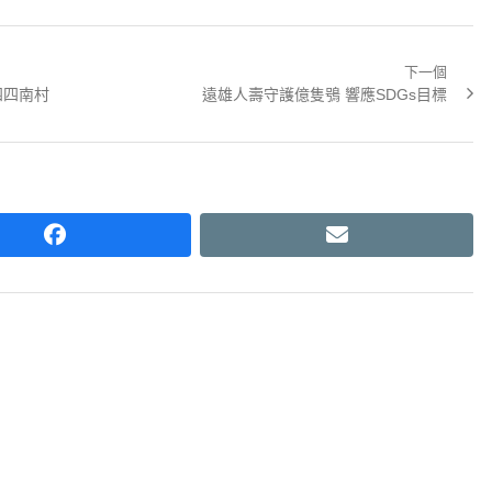
下一個
Next
四四南村
遠雄人壽守護億隻鴞 響應SDGs目標
post:
facebook
email