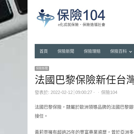
首頁
保險新聞
保險理賠
保險百科
保險新聞
法國巴黎保險新任台
Author
發表於:
2022-02-12
09:00:27
保險104
法國巴黎保險，隸屬於歐洲領導品牌的法國巴黎銀
接任。
黃莉雰擁有超過25年的豐富專業資歷，曾於亞洲多