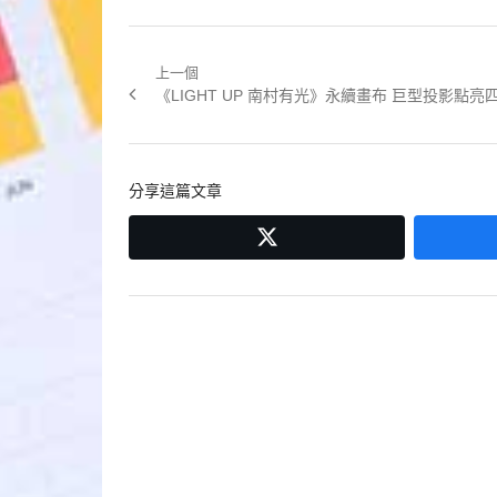
上一個
文
Previous
《LIGHT UP 南村有光》永續畫布 巨型投影點亮
章
post:
導
分享這篇文章
覽
twitter