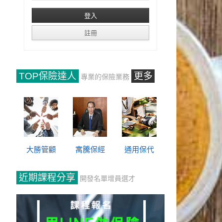
TOP保險達人
更多
專業的保險業務
大勝管顧
寓騰保經
通用保代
近期課程分享
開發名單增員選才