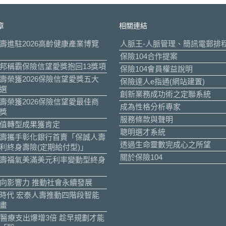
章
相關連結
壽進駐2026高齡健康產業博覽
人脈王-人脈管理、簡訊電郵排
保險104合作提案
邦稱霸保險信望愛獎抱回13獎項
保險104會員權益說明
壽榮獲2026保險信望愛獎五大
保險達人e指通(網站建置)
選
創新業務成功術之定聯系統
壽榮獲2026保險信望愛最佳商
成為性格分析專家
獎
服務條款與聲明
值轉型成果獲肯定
聰明選才系統
壽攜手彰化銀行首賣「保誠人壽
透過生命靈數完成心之所望
利終身壽險(定期給付型)」
關於保險104
壽福氣美滿美元利率變動型終身
向影響力 推動社會永續發展
I時代 宏泰人壽推動四階段智能
畫
後醫療支出爆增3倍 趁早規劃才能