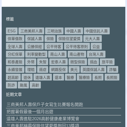
標籤
ESG
三商美邦人壽
三明治族
中國人壽
中國信託人壽
保單借款
保誠人壽
保險
保險信望愛獎
元大人壽
全球人壽
公勝保經
公平待客
公平待客原則
公益
分紅保單
利率變動型
南山人壽
南山產物
台灣人壽
和泰產險
外幣
失智
宏泰人壽
微型保險
捐血
旅平險
永續發展
理賠
癌症
網路投保
美元
英國保誠人壽
詐騙
超高齡
退休
遠雄人壽
還本
醫療
醫療險
長照
長照險
防詐
颱風
高齡
近期文章
三商美邦人壽保戶子女寫生比賽報名開跑
把握暑假最後一個月出遊
遠雄人壽進駐2026高齡健康產業博覽會
三商美邦稱霸保險信望愛獎抱回13獎項