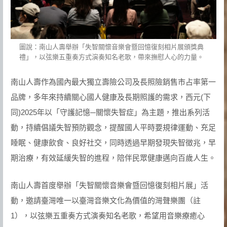
圖說：南山人壽舉辦「失智關懷音樂會暨回憶復刻相片展頒獎典
禮」，以弦樂五重奏方式演奏知名老歌，帶來撫慰人心的力量。
南山人壽作為國內最大獨立壽險公司及長照險銷售市占率第一
品牌，多年來持續關心國人健康及長期照護的需求，西元(下
同)2025年以「守護記憶─關懷失智症」為主題，推出系列活
動，持續倡議失智預防觀念，提醒國人平時要規律運動、充足
睡眠、健康飲食、良好社交，同時透過早期發現失智徵兆，早
期治療，有效延緩失智的進程，陪伴民眾健康邁向百歲人生。
南山人壽首度舉辦「失智關懷音樂會暨回憶復刻相片展」活
動，邀請臺灣唯一以臺灣音樂文化為價值的灣聲樂團（註
1），以弦樂五重奏方式演奏知名老歌，希望用音樂療癒心