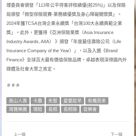
理委員會頒發「113年公平待客評核績優(前25%)」以及保險
局頒發「微型保險競賽-業務績優獎及身心障礙關懷獎」。
2024年獲TCSA台灣企業永續獎「台灣100大永續典範企業
獎」。此外，更獲得《亞洲保險業獎（Asia Insurance
Industry Awards, AIIA） 》頒發「年度最佳壽險公司（Life
Insurance Company of the Year）」，以及入選《Brand
Finance》全球百大最有價值保險品牌，卓越表現深得國內外
媒體及社會大眾之肯定。
＃＃＃
南山人壽
卡農
失智
愛要趁早
有備而來
灣聲樂團
理賠
長照
長照險
音樂會
上一個
下一個