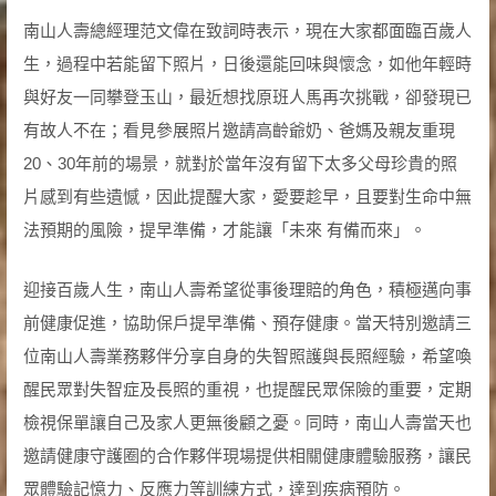
南山人壽總經理范文偉在致詞時表示，現在大家都面臨百歲人
生，過程中若能留下照片，日後還能回味與懷念，如他年輕時
與好友一同攀登玉山，最近想找原班人馬再次挑戰，卻發現已
有故人不在；看見參展照片邀請高齡爺奶、爸媽及親友重現
20、30年前的場景，就對於當年沒有留下太多父母珍貴的照
片感到有些遺憾，因此提醒大家，愛要趁早，且要對生命中無
法預期的風險，提早準備，才能讓「未來 有備而來」。
迎接百歲人生，南山人壽希望從事後理賠的角色，積極邁向事
前健康促進，協助保戶提早準備、預存健康。當天特別邀請三
位南山人壽業務夥伴分享自身的失智照護與長照經驗，希望喚
醒民眾對失智症及長照的重視，也提醒民眾保險的重要，定期
檢視保單讓自己及家人更無後顧之憂。同時，南山人壽當天也
邀請健康守護圈的合作夥伴現場提供相關健康體驗服務，讓民
眾體驗記憶力、反應力等訓練方式，達到疾病預防。