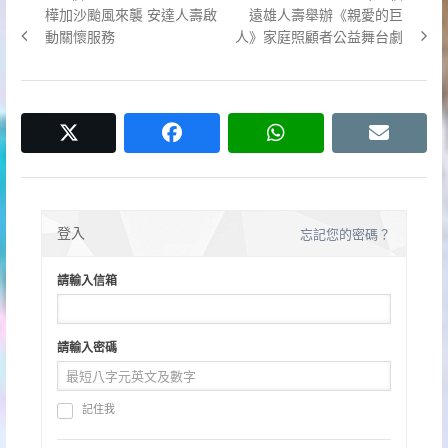
文
Previous
Next
樺加沙颱風來襲 安達人壽啟
遠雄人壽舉辦《親愛的巨
章
post:
post:
動關懷服務
人》家庭照顧者公益舞台劇
導
覽
twitter
facebook
whatsapp
email
登入
忘記您的密碼？
請輸入信箱
請輸入密碼
記住我