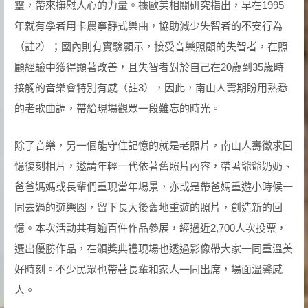
靈，帶來撫慰人心的力量。據歐美相關研究指出，早在1995
年就有學者用卡農寧靜式樂曲，協助減少失智者的不安行為
（註2）；國內則有實驗顯示，接受音樂照顧的失智者，在照
顧經驗中獲得顯著改善，且失智者對於自己在20歲到35歲時
接觸的音樂會特別有感（註3），因此，南山人壽期盼用熟悉
的老歌曲調，帶給現場觀眾一段難忘的時光。
除了音樂，另一個能守住記憶的就是老照片，南山人壽徵求回
憶復刻相片，邀請年輕一代依著舊照片內容，帶著爺爺奶奶、
爸爸媽媽或長輩們重現當年場景，亦或是帶爸媽重遊小時候一
同去過的遊樂園，留下長大後舊地重遊的照片，創造新的回
憶。本次活動共有逾百件作品參展，經過近2,700人次投票，
選出優勝作品，在頒獎典禮現場也透過影像帶大家一同重溫美
好時刻。不少民眾也帶著長輩和家人一同出席，場面溫馨感
人。