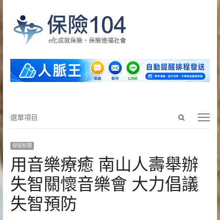
Open
選
選單項目
search
單
panel
項
保險新聞
目
用音樂療癒 南山人壽舉辦
失智關懷音樂會 大力倡議
失智預防