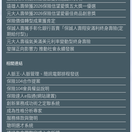
遠雄人壽榮獲2026保險信望愛獎五大獎一優選
元大人壽榮獲2026保險信望愛最佳商品創意獎
保險價值轉型成果獲肯定
保誠人壽攜手彰化銀行首賣「保誠人壽翔安滿利終身壽險(定
期給付型)」
元大人壽福氣美滿美元利率變動型終身壽險
發揮正向影響力 推動社會永續發展
相關連結
人脈王-人脈管理、簡訊電郵排程發送
保險104合作提案
保險104會員權益說明
保險達人e指通(網站建置)
創新業務成功術之定聯系統
成為性格分析專家
服務條款與聲明
聰明選才系統