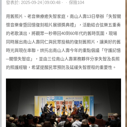
Author
發表於:
2025-09-24
09:00:48
保險104
用舊照片、老音樂療癒失智家庭，南山人壽13日舉辦「失智關
懷音樂會暨回憶復刻相片展頒獎典禮」，活動結合弦樂五重奏
的老歌演出，將觀眾一秒帶回40到60年代的舊時氛圍，現場
同時展出南山人壽同仁與民眾投稿的復刻舊照片，讓美好的舊
時光與現在串聯，烘托出南山人壽今年的重點倡議「守護記憶
─關懷失智症」，並由三位南山人壽業務夥伴分享失智及長照
的照護經驗，希望提醒民眾預防及延緩失智歷程的重要性。