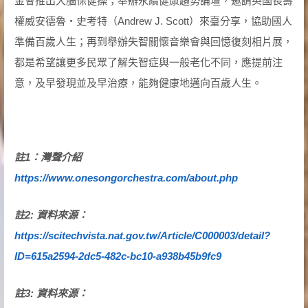
金會推出大腦保健操；舉辦永續健康趨勢論壇，邀請英國長壽
權威安德魯・史考特（Andrew J. Scott）來臺分享，協助國人
準備百歲人生；再到舉辦失智關懷音樂會與回憶復刻相片展，
都是希望讓更多民眾了解失智症與一般老化不同，應提前注
意，及早發現並及早治療，能夠健康地邁向百歲人生。
註1
：灣聲介紹
https://www.onesongorchestra.com/about.php
註2:
資料來源：
https://scitechvista.nat.gov.tw/Article/C000003/detail?
ID=615a2594-2dc5-482c-bc10-a938b45b9fc9
註3:
資料來源：