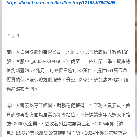
https://health.udn.com/health/story/121934/7842085
＃＃＃
南山人壽保險股份有限公司（地址：臺北市信義區莊敬路168
號，客服中心0800-020-060。）截至一一四年第二季，資產總
值約新臺幣5.4兆元，有效保單逾1,183萬件，提供661萬保戶
優質的保障及保險規劃服務，分公司25家，通訊處290處，服
務網遍布全國。
南山人壽素以專業經營、財務穩健著稱，在業務人員素質、教
育訓練等各方面均居業界領導地位，不僅連續多年入選天下雜
誌<2000大企業>，營收名列金融業第三名。2025年獲《遠
見》ESG企業永續獎公益推動組首獎。2024年獲金融監督管