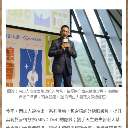
圖說：南山人壽從事後理賠的角色，積極邁向事前健康促進，協助保
戶提早準備、預存健康。(圖為南山人壽范文偉總經理)
今年，南山人壽推出一系列活動，包含培訓外籍照護員，提升
其對於麥得飲食(MIND Diet )的認識；攜手天主教失智老人基