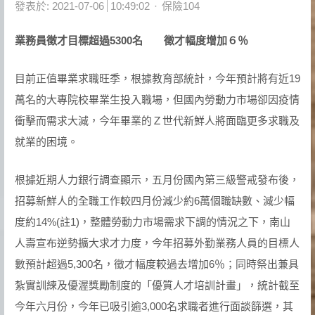
Author
發表於:
2021-07-06
10:49:02
保險104
業務員徵才目標超過
5300
名 徵才幅度增加６％
目前正值畢業求職旺季，根據教育部統計，今年預計將有近19
萬名的大專院校畢業生投入職場，但國內勞動力市場卻因疫情
衝擊而需求大減，今年畢業的Ｚ世代新鮮人將面臨更多求職及
就業的困境。
根據近期人力銀行調查顯示，五月份國內第三級警戒發布後，
招募新鮮人的全職工作較四月份減少約6萬個職缺數、減少幅
度約14%(註1)，整體勞動力市場需求下調的情況之下，南山
人壽宣布逆勢擴大求才力度，今年招募外勤業務人員的目標人
數預計超過5,300名，徵才幅度較過去增加6％；同時祭出兼具
紮實訓練及優渥獎勵制度的「優質人才培訓計畫」，統計截至
今年六月份，今年已吸引逾3,000名求職者進行面談篩選，其