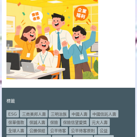
標籤
ESG
三商美邦人壽
三明治族
中國人壽
中國信託人壽
保單借款
保誠人壽
保險
保險信望愛獎
元大人壽
全球人壽
公勝保經
公平待客
公平待客原則
公益