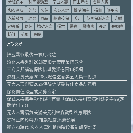
分紅保單
利率變動型
南山人壽
南山產物
台灣人壽
和泰產險
外幣
失智
宏泰人壽
微型保險
捐血
旅平險
永續發展
理賠
癌症
網路投保
美元
英國保誠人壽
詐騙
超高齡
退休
遠雄人壽
還本
醫療
醫療險
長照
長照險
防詐
颱風
高齡
近期文章
把握暑假最後一個月出遊
遠雄人壽進駐2026高齡健康產業博覽會
三商美邦稱霸保險信望愛獎抱回13獎項
遠雄人壽榮獲2026保險信望愛獎五大獎一優選
元大人壽榮獲2026保險信望愛最佳商品創意獎
保險價值轉型成果獲肯定
保誠人壽攜手彰化銀行首賣「保誠人壽翔安滿利終身壽險(定
期給付型)」
元大人壽福氣美滿美元利率變動型終身壽險
發揮正向影響力 推動社會永續發展
迎向AI時代 宏泰人壽推動四階段智能轉型計畫