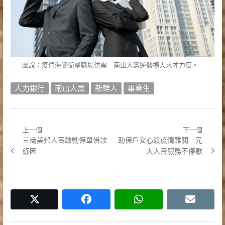
圖說：疫情海嘯衝擊職場供需 南山人壽逆勢擴大求才力度。
人力銀行
南山人壽
新鮮人
畢業生
上一個
下一個
文
Previous
Next
三商美邦人壽啟動保單借款
助保戶安心渡疫情難關 元
章
post:
post:
紓困
大人壽服務不停歇
導
覽
twitter
facebook
whatsapp
email