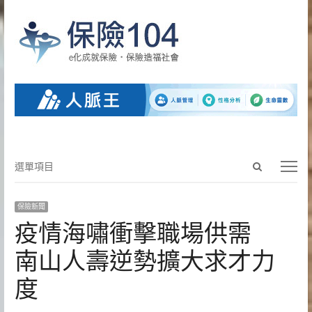
Open
選
選單項目
search
單
panel
項
保險新聞
目
疫情海嘯衝擊職場供需
南山人壽逆勢擴大求才力
度