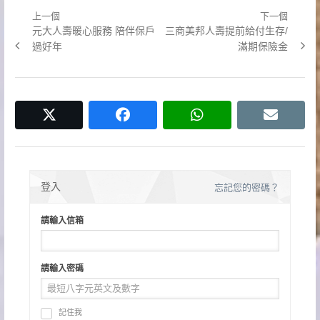
上一個
下一個
文
Previous
Next
元大人壽暖心服務 陪伴保戶
三商美邦人壽提前給付生存/
章
post:
post:
過好年
滿期保險金
導
覽
twitter
facebook
whatsapp
email
登入
忘記您的密碼？
請輸入信箱
請輸入密碼
記住我