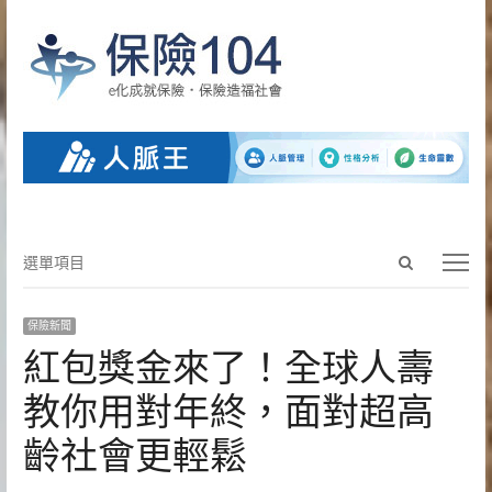
Open
選
選單項目
search
單
panel
項
保險新聞
目
紅包獎金來了！全球人壽
教你用對年終，面對超高
齡社會更輕鬆