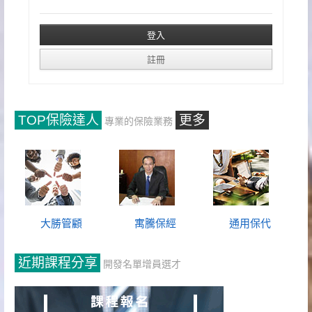
TOP保險達人
更多
專業的保險業務
大勝管顧
寓騰保經
通用保代
近期課程分享
開發名單增員選才