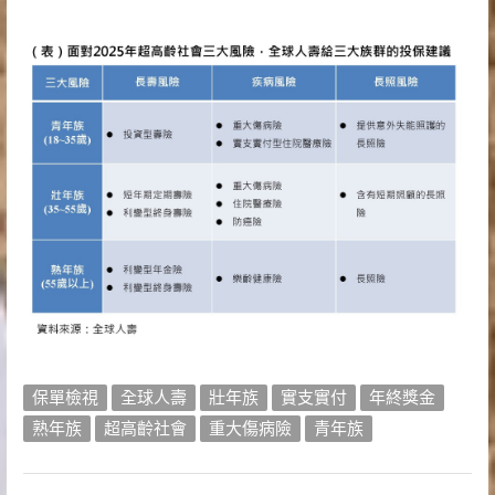
保單檢視
全球人壽
壯年族
實支實付
年終獎金
熟年族
超高齡社會
重大傷病險
青年族