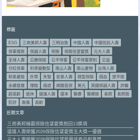
標籤
ESG
三商美邦人壽
三明治族
中國人壽
中國信託人壽
保單借款
保誠人壽
保險
保險信望愛獎
元大人壽
全球人壽
公勝保經
公平待客
公平待客原則
公益
分紅保單
利率變動型
南山人壽
南山產物
台灣人壽
和泰產險
外幣
失智
宏泰人壽
微型保險
捐血
旅平險
永續發展
理賠
癌症
網路投保
美元
英國保誠人壽
詐騙
超高齡
退休
遠雄人壽
還本
醫療
醫療險
長照
長照險
防詐
颱風
高齡
近期文章
三商美邦稱霸保險信望愛獎抱回13獎項
遠雄人壽榮獲2026保險信望愛獎五大獎一優選
元大人壽榮獲2026保險信望愛最佳商品創意獎