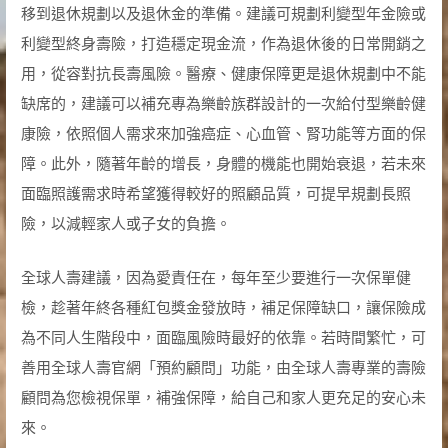
移到退休規劃以及退休金的準備。建議可規劃利變型年金險或
利變型終身壽險，打造穩定現金流，作為退休後的日常開銷之
用，從容對抗長壽風險。醫療、健康保障更是退休規劃中不能
缺席的，建議可以補充專為樂齡族群設計的一次給付型樂齡健
康險，依照個人需求來加強癌症、心血管、腎功能等方面的保
障。此外，隨著年齡的增長，身體的機能也開始衰退，若未來
面臨照護需求時希望獲得較好的照顧品質，可提早規劃長照
險，以減輕家人或子女的負擔。
全球人壽建議，因為愛責任在，每年至少要進行一次保單健
檢，趁著年終各種紅包獎金發放時，補足保障缺口，讓保險成
為不同人生階段中，面臨風險時最好的依靠。若時間繁忙，可
善用全球人壽官網「預約顧問」功能，由全球人壽專業的壽險
顧問為您檢視保單，補強保障，給自己和家人更充足的安心未
來。