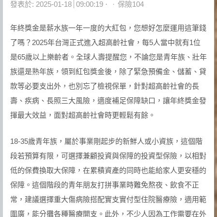
Author
發表於:
2025-01-18
09:00:19
保險104
年終獎金是薪水族一年一度的大紅包，您想好怎麼運用這筆錢
了嗎？2025年台灣正式進入超高齡社會，每5人當中就有1位
是65歲以上樂齡者。全球人壽提醒您，不論您是青年族、壯年
族還是熟年族，領到紅包獎金後，除了緊急預備金、儲蓄、貸
款等必要支出外，也別忘了檢視保單，針對超高齡社會的長
壽、疾病、長照三大風險，適度補足保障缺口，讓年終獎金發
揮最大效益，面對超高齡社會時更輕鬆有餘。
18-35歲青年族，屬於事業剛起步的新鮮人或小資族，這個階
段若預算有限，可選擇兼顧投資與保障的投資型保險，以相對
低的保費換取大保障，在累積資產的同時也能給家人更安穩的
保障。這個階段的青年朋友打拼事業時難免熬夜、飲食不正
常，建議選擇重大傷病險搭配實支實付型住院醫療險，適用範
圍廣，能分攤各種醫療開支。此外，不少人因為工作需要在外