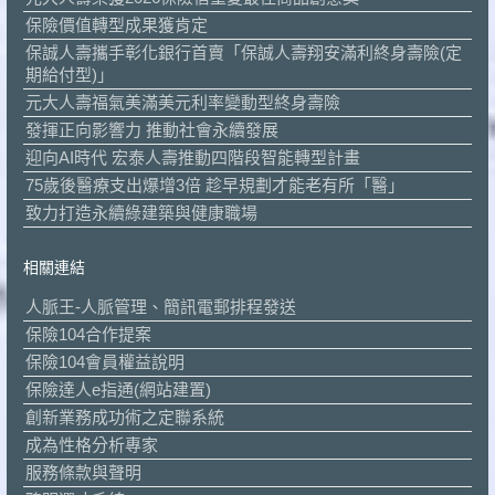
保險價值轉型成果獲肯定
保誠人壽攜手彰化銀行首賣「保誠人壽翔安滿利終身壽險(定
期給付型)」
元大人壽福氣美滿美元利率變動型終身壽險
發揮正向影響力 推動社會永續發展
迎向AI時代 宏泰人壽推動四階段智能轉型計畫
75歲後醫療支出爆增3倍 趁早規劃才能老有所「醫」
致力打造永續綠建築與健康職場
相關連結
人脈王-人脈管理、簡訊電郵排程發送
保險104合作提案
保險104會員權益說明
保險達人e指通(網站建置)
創新業務成功術之定聯系統
成為性格分析專家
服務條款與聲明