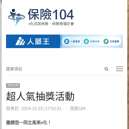
Open
選
選單項目
search
單
panel
項
保險新聞
目
超人氣抽獎活動
Author
發表於:
2014-12-23
17:52:31
保險104
邀請您一同立馬來e化！