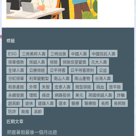
標籤
ESG
三商美邦人壽
三明治族
中國人壽
中國信託人壽
保單借款
保誠人壽
保險
保險信望愛獎
元大人壽
全球人壽
公勝保經
公平待客
公平待客原則
公益
分紅保單
利率變動型
南山人壽
南山產物
台灣人壽
和泰產險
外幣
失智
宏泰人壽
微型保險
捐血
旅平險
永續發展
理賠
癌症
網路投保
美元
英國保誠人壽
詐騙
超高齡
退休
遠雄人壽
還本
醫療
醫療險
長照
長照險
防詐
颱風
高齡
近期文章
把握暑假最後一個月出遊