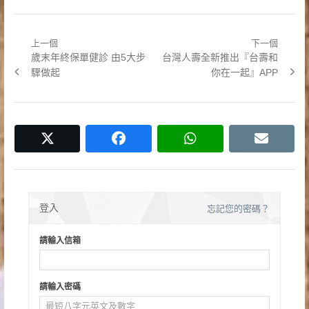
上一個
下一個
文
Previous
Next
歲末年終保單健診 由5大步
台灣人壽全新推出『台壽和
章
post:
post:
驟做起
你在一起』APP
導
覽
twitter
facebook
whatsapp
email
登入
忘記您的密碼？
請輸入信箱
請輸入密碼