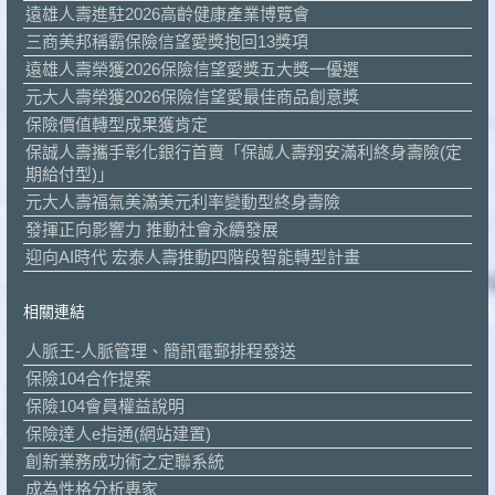
遠雄人壽進駐2026高齡健康產業博覽會
三商美邦稱霸保險信望愛獎抱回13獎項
遠雄人壽榮獲2026保險信望愛獎五大獎一優選
元大人壽榮獲2026保險信望愛最佳商品創意獎
保險價值轉型成果獲肯定
保誠人壽攜手彰化銀行首賣「保誠人壽翔安滿利終身壽險(定
期給付型)」
元大人壽福氣美滿美元利率變動型終身壽險
發揮正向影響力 推動社會永續發展
迎向AI時代 宏泰人壽推動四階段智能轉型計畫
相關連結
人脈王-人脈管理、簡訊電郵排程發送
保險104合作提案
保險104會員權益說明
保險達人e指通(網站建置)
創新業務成功術之定聯系統
成為性格分析專家