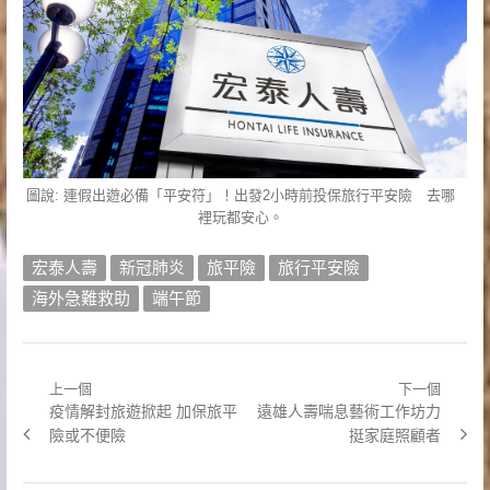
圖說: 連假出遊必備「平安符」！出發2小時前投保旅行平安險 去哪
裡玩都安心。
宏泰人壽
新冠肺炎
旅平險
旅行平安險
海外急難救助
端午節
上一個
下一個
文
Previous
Next
疫情解封旅遊掀起 加保旅平
遠雄人壽喘息藝術工作坊力
章
post:
post:
險或不便險
挺家庭照顧者
導