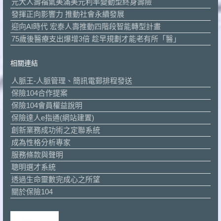
元大人壽福氣美滿美元利率變動型終身壽險
發揮正向影響力 推動社會永續發展
迎向AI時代 宏泰人壽推動四階段智能轉型計畫
75歲後醫療支出爆增3倍 趁早規劃才能老有所「醫」
相關連結
人脈王-人脈管理、簡訊電郵排程發送
保險104合作提案
保險104會員權益說明
保險達人e指通(網站建置)
創新業務成功術之定聯系統
成為性格分析專家
服務條款與聲明
聰明選才系統
透過生命靈數完成心之所望
關於保險104