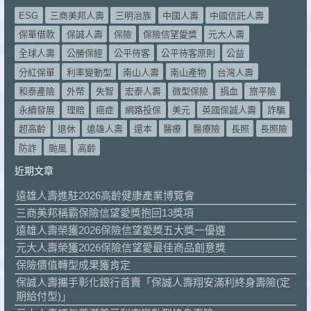
ESG
三商美邦人壽
三明治族
中國人壽
中國信託人壽
保單借款
保誠人壽
保險
保險信望愛獎
元大人壽
全球人壽
公勝保經
公平待客
公平待客原則
公益
分紅保單
利率變動型
南山人壽
南山產物
台灣人壽
和泰產險
外幣
失智
宏泰人壽
微型保險
捐血
旅平險
永續發展
理賠
癌症
網路投保
美元
英國保誠人壽
詐騙
超高齡
退休
遠雄人壽
還本
醫療
醫療險
長照
長照險
防詐
颱風
高齡
近期文章
遠雄人壽進駐2026高齡健康產業博覽會
三商美邦稱霸保險信望愛獎抱回13獎項
遠雄人壽榮獲2026保險信望愛獎五大獎一優選
元大人壽榮獲2026保險信望愛最佳商品創意獎
保險價值轉型成果獲肯定
保誠人壽攜手彰化銀行首賣「保誠人壽翔安滿利終身壽險(定
期給付型)」