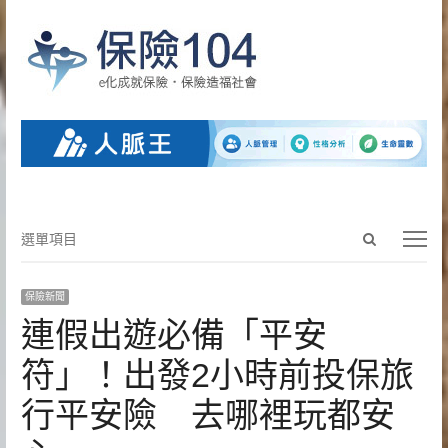
Open
選
選單項目
search
單
panel
項
保險新聞
目
連假出遊必備「平安
符」！出發2小時前投保旅
行平安險 去哪裡玩都安