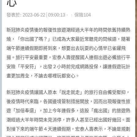
心
Author
發表於:
2023-06-22
09:00:13
保險104
新冠肺炎疫情後的報復性旅遊潮經過大半年的時間依舊持續熱
燒，「你出國了嗎？」已成為大家最近常聽見的問候語，隨著
端午節連續假期即將到來，想要出去玩耍的心情早已雀躍飛
揚。旅行平安最重要，宏泰人壽提醒國人連假出遊必備旅行平
安險「平安符」，出發２小時前完成網路投保，讓連假遊玩計
畫更加周全，不論去哪裡玩都安心。
新冠肺炎疫情讓國人原本「說走就走」的旅行自由備受壓抑，
後疫情時代來臨，各國邊境管制措施開放，因而出現報復性旅
遊「加倍奉還」，加上今年連假多，這股「瘋出國」的旅遊熱
潮經過大半年時間未見消停，許多人甚至已經出國好幾回。面
對接下來的端午節４天連續假期，宏泰人壽表示，不論是規劃