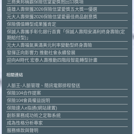
三商美邦稱霸保險信望愛獎抱回13獎項
遠雄人壽榮獲2026保險信望愛獎五大獎一優選
元大人壽榮獲2026保險信望愛最佳商品創意獎
保險價值轉型成果獲肯定
保誠人壽攜手彰化銀行首賣「保誠人壽翔安滿利終身壽險(定
期給付型)」
元大人壽福氣美滿美元利率變動型終身壽險
發揮正向影響力 推動社會永續發展
迎向AI時代 宏泰人壽推動四階段智能轉型計畫
相關連結
人脈王-人脈管理、簡訊電郵排程發送
保險104合作提案
保險104會員權益說明
保險達人e指通(網站建置)
創新業務成功術之定聯系統
成為性格分析專家
服務條款與聲明