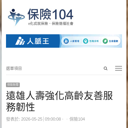
Open
選
選單項目
search
單
panel
項
保險新聞
目
遠雄人壽強化高齡友善服
務韌性
Author
發表於:
2026-05-25
09:00:08
保險104