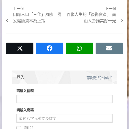
上一個
下一個
文
Previous
Next
因應人口「三化」風險 備
百歲人生的「後衛資產」 南
章
post:
post:
妥健康資本為上策
山人壽推美好十光
導
覽
twitter
facebook
whatsapp
email
登入
忘記您的密碼？
請輸入信箱
請輸入密碼
記住我