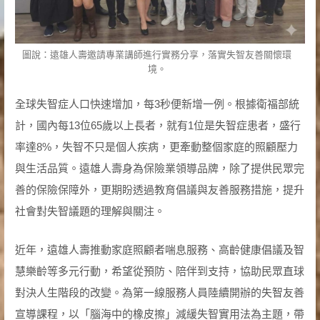
圖說：遠雄人壽邀請專業講師進行實務分享，落實失智友善關懷環
境。
全球失智症人口快速增加，每3秒便新增一例。根據衛福部統
計，國內每13位65歲以上長者，就有1位是失智症患者，盛行
率達8%，失智不只是個人疾病，更牽動整個家庭的照顧壓力
與生活品質。遠雄人壽身為保險業領導品牌，除了提供民眾完
善的保險保障外，更期盼透過教育倡議與友善服務措施，提升
社會對失智議題的理解與關注。
近年，遠雄人壽推動家庭照顧者喘息服務、高齡健康倡議及智
慧樂齡等多元行動，希望從預防、陪伴到支持，協助民眾直球
對決人生階段的改變。為第一線服務人員陸續開辦的失智友善
宣導課程，以「腦海中的橡皮擦」減緩失智實用法為主題，帶