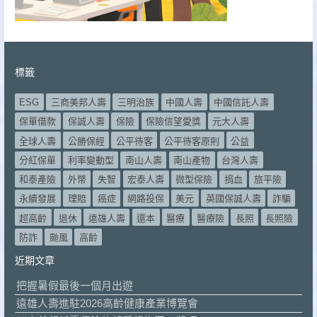
標籤
ESG
三商美邦人壽
三明治族
中國人壽
中國信託人壽
保單借款
保誠人壽
保險
保險信望愛獎
元大人壽
全球人壽
公勝保經
公平待客
公平待客原則
公益
分紅保單
利率變動型
南山人壽
南山產物
台灣人壽
和泰產險
外幣
失智
宏泰人壽
微型保險
捐血
旅平險
永續發展
理賠
癌症
網路投保
美元
英國保誠人壽
詐騙
超高齡
退休
遠雄人壽
還本
醫療
醫療險
長照
長照險
防詐
颱風
高齡
近期文章
把握暑假最後一個月出遊
遠雄人壽進駐2026高齡健康產業博覽會