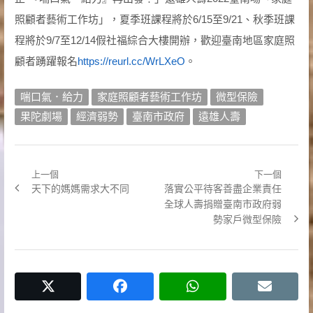
照顧者藝術工作坊」，夏季班課程將於6/15至9/21、秋季班課
程將於9/7至12/14假社福綜合大樓開辦，歡迎臺南地區家庭照
顧者踴躍報名
https://reurl.cc/WrLXeO
。
喘口氣．給力
家庭照顧者藝術工作坊
微型保險
果陀劇場
經濟弱勢
臺南市政府
遠雄人壽
上一個
下一個
文
Previous
Next
天下的媽媽需求大不同
落實公平待客善盡企業責任
章
post:
post:
全球人壽捐贈臺南市政府弱
勢家戶微型保險
導
覽
twitter
facebook
whatsapp
email