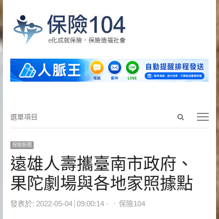
Open
選
選單項目
search
單
panel
項
保險新聞
目
遠雄人壽攜臺南市政府、
果陀劇場與各地家照據點
Author
發表於:
2022-05-04
09:00:14
保險104