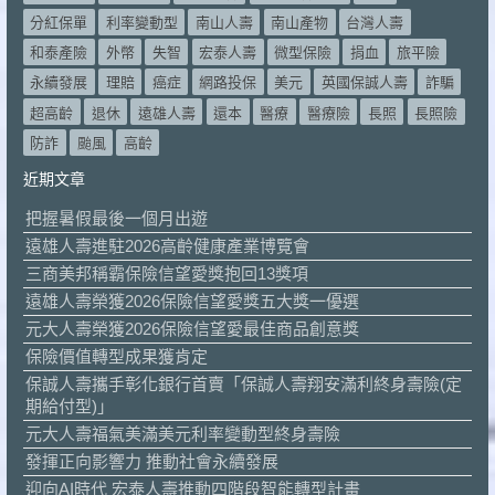
分紅保單
利率變動型
南山人壽
南山產物
台灣人壽
和泰產險
外幣
失智
宏泰人壽
微型保險
捐血
旅平險
永續發展
理賠
癌症
網路投保
美元
英國保誠人壽
詐騙
超高齡
退休
遠雄人壽
還本
醫療
醫療險
長照
長照險
防詐
颱風
高齡
近期文章
把握暑假最後一個月出遊
遠雄人壽進駐2026高齡健康產業博覽會
三商美邦稱霸保險信望愛獎抱回13獎項
遠雄人壽榮獲2026保險信望愛獎五大獎一優選
元大人壽榮獲2026保險信望愛最佳商品創意獎
保險價值轉型成果獲肯定
保誠人壽攜手彰化銀行首賣「保誠人壽翔安滿利終身壽險(定
期給付型)」
元大人壽福氣美滿美元利率變動型終身壽險
發揮正向影響力 推動社會永續發展
迎向AI時代 宏泰人壽推動四階段智能轉型計畫