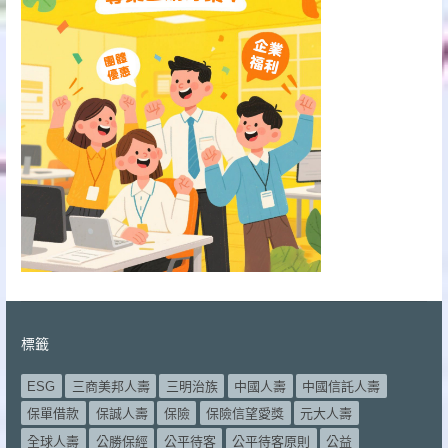
標籤
ESG
三商美邦人壽
三明治族
中國人壽
中國信託人壽
保單借款
保誠人壽
保險
保險信望愛獎
元大人壽
全球人壽
公勝保經
公平待客
公平待客原則
公益