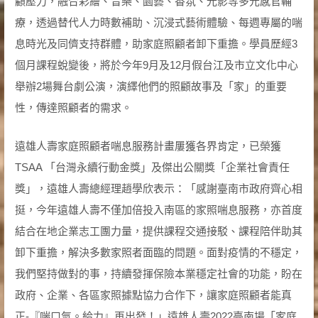
顧壓力，融合彩繪、音樂、園藝、香氛、光影等多元感官輔
療，透過替代人力時數補助、沉浸式藝術體驗、每週專屬的喘
息時光及同儕支持群體，助家庭照顧者卸下重擔。學員歷經3
個月課程蛻變後，將於今年9月及12月假台江及市立文化中心
舉辦2場舞台劇公演，演繹他們的照顧故事及「家」的重要
性，傳達照顧者的需求。
遠雄人壽家庭照顧者喘息服務計畫屢獲各界肯定，已榮獲
TSAA 「台灣永續行動金獎」及傑出公關獎「企業社會責任
獎」，遠雄人壽總經理趙學欣表示：「感謝臺南市政府齊心相
挺，今年遠雄人壽不僅加倍投入南區的家照喘息服務，亦首度
結合在地企業志工團力量，提供課程交通接駁、課程陪伴助其
卸下重擔，解決多數家照者面臨的問題。面對疫情的不穩定，
我們堅持做對的事，持續發揮保險本業穩定社會的功能，盼在
政府、企業、各區家照據點協力合作下，讓家庭照顧者能真
正-『喘口氣。給力』再出發！」遠雄人壽2022臺南場「家庭