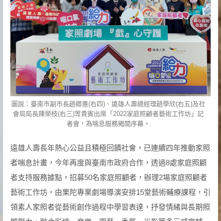
圖說：臺南市副市長趙卿惠(右四)、遠雄人壽總經理趙學欣(右五)及社
會局局長陳榮枝(右三)等貴賓出席「2022家庭照顧者藝術工作坊」記
者會，為喘息服務揭開序幕。
遠雄人壽長年熱心公益且積極回饋社會，已連續四年推動家照
者喘息計畫，今年再度與臺南市政府合作，透過8處家庭照顧
者支持服務據點，招募50名家庭照顧者，辦理2場家庭照顧者
藝術工作坊，由果陀專業劇場導演安排15堂藝術輔療課程，引
領素人家照者從藝術創作過程中學習表達，抒發情緒與長期照