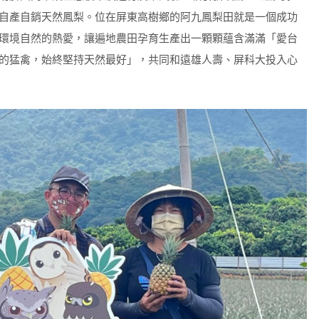
自產自銷天然鳳梨。位在屏東高樹鄉的阿九鳳梨田就是一個成功
環境自然的熱愛，讓遍地農田孕育生產出一顆顆蘊含滿滿「愛台
的猛禽，始終堅持天然最好」，共同和遠雄人壽、屏科大投入心