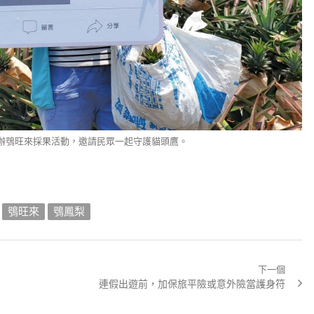
舉辦鴞旺來採果活動，邀請民眾一起守護貓頭鷹。
鴞旺來
鴞鳳梨
下一個
Next
連假出遊前，加保旅平險或意外險當護身符
post: