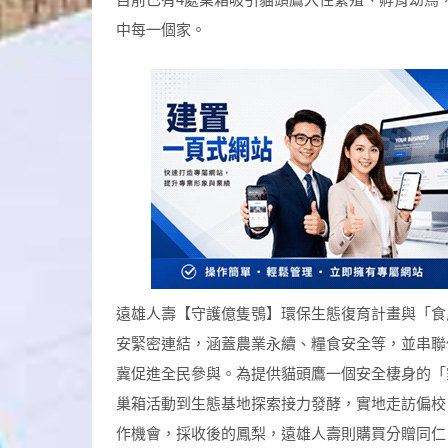
中每一個家。
遠雄人壽【守護億隻鴞】環保生態復育計畫與「食
安緊密連結，涵蓋農業永續、糧食安全等，並串聯
冀促進全民參與。為提供貓頭鷹一個安全棲身的「
巢箱活動到生態基地探索接力發酵，實地走訪偏校
作機會，採收後的鳳梨，遠雄人壽則購買分贈同仁