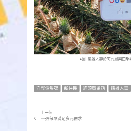
●圖_遠雄人壽於阿九鳳梨田
守護億隻鴞
新住民
貓頭鷹巢箱
遠雄人壽
上一個
文
Previous
一張保單滿足多元需求
章
post: