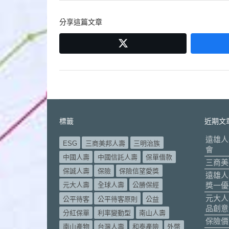
導
分享這篇文章
覽
twitter
標籤
近期文
遠雄人
ESG
三商美邦人壽
三明治族
會
中國人壽
中國信託人壽
保單借款
三商美
保誠人壽
保險
保險信望愛獎
遠雄人
元大人壽
全球人壽
公勝保經
獎一優
元大人
公平待客
公平待客原則
公益
品創意
分紅保單
利率變動型
南山人壽
保險價
南山產物
台灣人壽
和泰產險
外幣