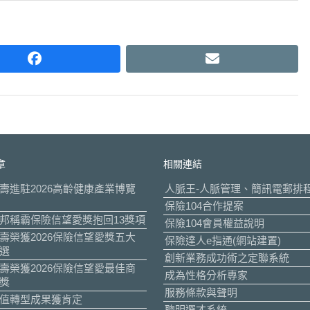
facebook
email
章
相關連結
壽進駐2026高齡健康產業博覽
人脈王-人脈管理、簡訊電郵排
保險104合作提案
邦稱霸保險信望愛獎抱回13獎項
保險104會員權益說明
壽榮獲2026保險信望愛獎五大
保險達人e指通(網站建置)
選
創新業務成功術之定聯系統
壽榮獲2026保險信望愛最佳商
成為性格分析專家
獎
服務條款與聲明
值轉型成果獲肯定
聰明選才系統