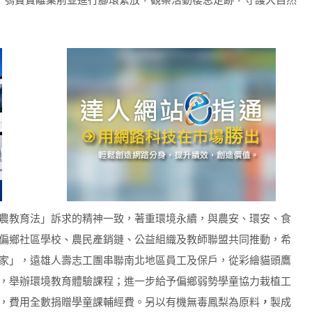
農教育法」訴求的精神一致，著重環境永續，與農安、環安、食
偏鄉社區學校、農民產銷鏈、公益組織及教師聯盟共同推動，希
家」，遠雄人壽志工團串聯南北地區員工及保戶，從彩繪貓頭鷹
，舉辦環境教育體驗課程；進一步給予偏鄉弱勢學童協力栽植工
，費用全數捐贈學童課輔經費。另以有機無毒鳳梨為原料
，
製成