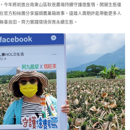
。今年將前進台南東山區耿爸農場持續守護億隻鴞，開展生態復
在官方粉絲團分享貓頭鷹巢箱故事，遠雄人壽期許能帶動更多人
無毒良田，齊力實踐環境保育永續生態。