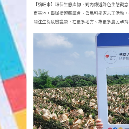
【鴞旺來】環保生態產物，對內傳遞綠色生態觀念
育基地，舉辦棲架觀摩會、公民科學家志工活動，
關注生態危機議題，在更多地方、為更多農民孕育