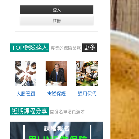
TOP保險達人
更多
專業的保險業務
大勝管顧
寓騰保經
通用保代
近期課程分享
開發名單增員選才