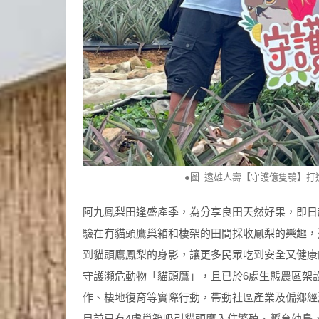
●圖_遠雄人壽【守護億隻鴞】
阿九鳳梨田逢盛產季，為分享良田天然好果，即日起
驗在有貓頭鷹巢箱和棲架的田間採收鳳梨的樂趣，
到貓頭鷹鳳梨的身影，讓更多民眾吃到安全又健康
守護瀕危動物「貓頭鷹」，且已於6處生態農區架
作、棲地復育等實際行動，帶動社區產業及偏鄉經
目前已有4處巢箱吸引貓頭鷹入住繁殖、孵育幼鳥