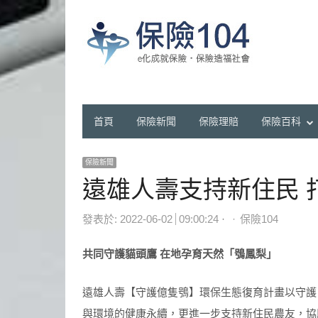
首頁
保險新聞
保險理賠
保險百科
保險新聞
遠雄人壽支持新住民 
Author
發表於:
2022-06-02
09:00:24
保險104
共同守護貓頭鷹 在地孕育天然「鴞鳳梨」
遠雄人壽【守護億隻鴞】環保生態復育計畫以守護
與環境的健康永續，更進一步支持新住民農友，協