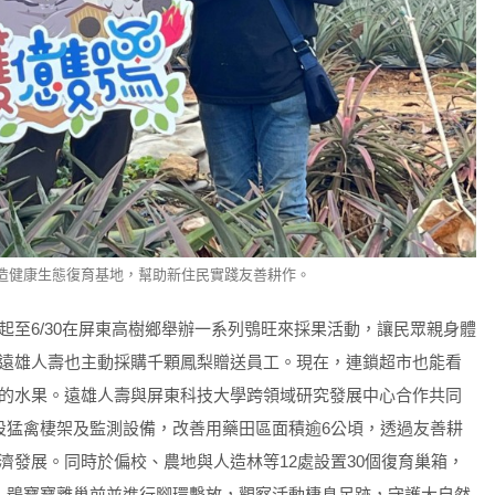
打造健康生態復育基地，幫助新住民實踐友善耕作。
至6/30在屏東高樹鄉舉辦一系列鴞旺來採果活動，讓民眾親身體
遠雄人壽也主動採購千顆鳳梨贈送員工。現在，連鎖超市也能看
的水果。遠雄人壽與屏東科技大學跨領域研究發展中心合作共同
設猛禽棲架及監測設備，改善用藥田區面積逾6公頃，透過友善耕
濟發展。同時於偏校、農地與人造林等12處設置30個復育巢箱，
，鴞寶寶離巢前並進行腳環繫放，觀察活動棲息足跡，守護大自然